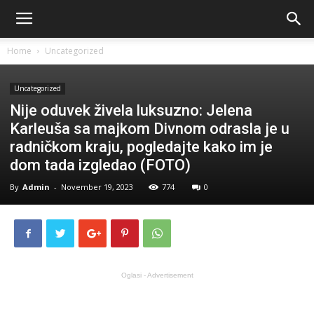
Home
Uncategorized
Uncategorized
Nije oduvek živela luksuzno: Jelena
Karleuša sa majkom Divnom odrasla je u
radničkom kraju, pogledajte kako im je
dom tada izgledao (FOTO)
By
Admin
-
November 19, 2023
774
0
Oglasi - Advertisement