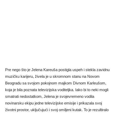
Pre nego što je Jelena Kareuša postigla uspeh i stekla zavidnu
muzičku karijeru, živela je u skromnom stanu na Novom
Beogradu sa svojom pokojnom majkom Divnom Karleušom,
koja je bila poznata televizijska voditeljka. Iako bi to neki mogli
smatrati nedostatkom, Jelena je svojevremeno vodila
novinarsku ekipu jedne televizijske emisije i prikazala svoj
životni prostor, uključujući i svoj omiljeni kutak. To je rezultiralo