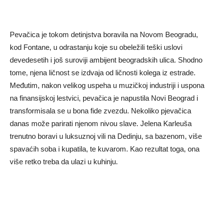
Pevačica je tokom detinjstva boravila na Novom Beogradu,
kod Fontane, u odrastanju koje su obeležili teški uslovi
devedesetih i još suroviji ambijent beogradskih ulica. Shodno
tome, njena ličnost se izdvaja od ličnosti kolega iz estrade.
Međutim, nakon velikog uspeha u muzičkoj industriji i uspona
na finansijskoj lestvici, pevačica je napustila Novi Beograd i
transformisala se u bona fide zvezdu. Nekoliko pjevačica
danas može parirati njenom nivou slave. Jelena Karleuša
trenutno boravi u luksuznoj vili na Dedinju, sa bazenom, više
spavaćih soba i kupatila, te kuvarom. Kao rezultat toga, ona
više retko treba da ulazi u kuhinju.