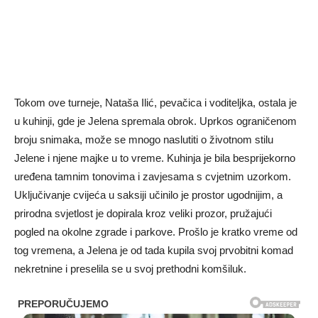
Tokom ove turneje, Nataša Ilić, pevačica i voditeljka, ostala je
u kuhinji, gde je Jelena spremala obrok. Uprkos ograničenom
broju snimaka, može se mnogo naslutiti o životnom stilu
Jelene i njene majke u to vreme. Kuhinja je bila besprijekorno
uređena tamnim tonovima i zavjesama s cvjetnim uzorkom.
Uključivanje cvijeća u saksiji učinilo je prostor ugodnijim, a
prirodna svjetlost je dopirala kroz veliki prozor, pružajući
pogled na okolne zgrade i parkove. Prošlo je kratko vreme od
tog vremena, a Jelena je od tada kupila svoj prvobitni komad
nekretnine i preselila se u svoj prethodni komšiluk.