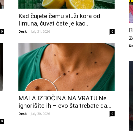
Kad čujete čemu služi kora od
limuna, čuvat ćete je kao...
B
Desk
-
July 31, 2026
0
0
z
De
MALA IZBOČINA NA VRATU:Ne
ignorišite ih – evo šta trebate da...
Desk
-
July 30, 2026
0
0