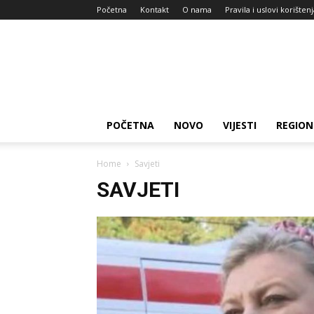
Početna
Kontakt
O nama
Pravila i uslovi korišten
Zdravlje
za
dan
POČETNA
NOVO
VIJESTI
REGION
Home
Savjeti
SAVJETI