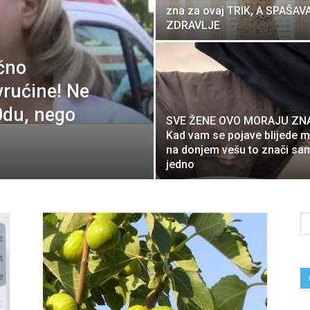
zna za ovaj TRIK, A SPAŠAV
ZDRAVLJE
ično
vrućine! Ne
0du, nego
SVE ŽENE OVO MORAJU ZNA
Kad vam se pojave blijede m
na donjem vešu to znači sa
jedno