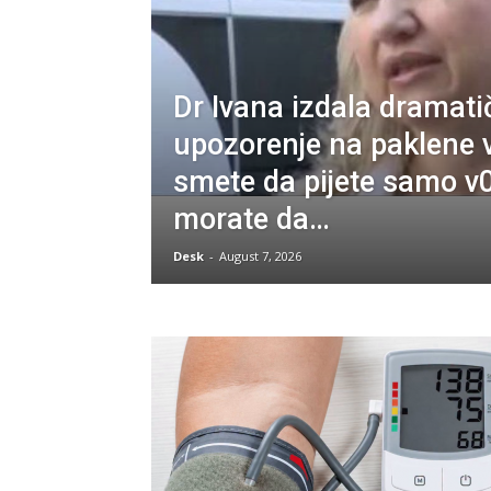
Dr Ivana izdala dramat
upozorenje na paklene 
smete da pijete samo v
morate da…
Desk
-
August 7, 2026