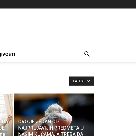
JIVOSTI
LATEST
 DA
OVO JE JEDAN OD
JE
NAJPRLJAVIJIH PREDMETA U
 ne
NAŠIM KUĆAMA, A TREBA DA