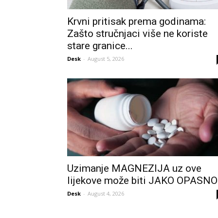
Krvni pritisak prema godinama:
Zašto stručnjaci više ne koriste
stare granice...
Desk
-
August 5, 2026
Uzimanje MAGNEZIJA uz ove
lijekove može biti JAKO OPASNO
Desk
-
August 4, 2026