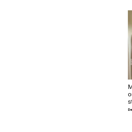
M
o
s
De