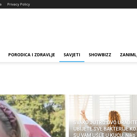
ja
Privacy Policy
PORODICA I ZDRAVLJE
SAVJETI
SHOWBIZZ
ZANIML
SVAKO JUTRO OVO URADITE
UBIJETE SVE BAKTERIJE KO
SU VAM UŠLE U KUĆU: Niko