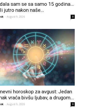
dala sam se sa samo 15 godina…
li jutro nakon naše...
sk
-
August 9, 2026
0
nevni horoskop za avgust: Jedan
nak vraća bivšu ljubav, a drugom...
sk
-
August 9, 2026
0