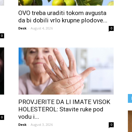
OVO treba uraditi tokom avgusta
da bi dobili vrlo krupne plodove...
Desk
-
August 4, 2026
0
0
PROVJERITE DA LI IMATE VISOK
HOLESTEROL: Stavite ruke pod
vodu i...
0
Desk
-
August 3, 2026
0