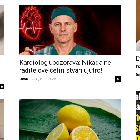
E
Kardiolog upozorava: Nikada ne
n
radite ove četiri stvari ujutro!
De
Desk
-
August 1, 2026
0
0