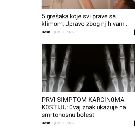
5 grešaka koje svi prave sa
klimom: Upravo zbog njih vam...
Desk
-
July 31, 2026
PRVl SlMPTOM KARClN0MA
K0STlJU: 0vaj znak ukazuje na
smrtonosnu bolest
Desk
-
July 31, 2026