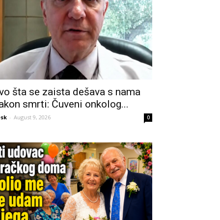
vo šta se zaista dešava s nama
akon smrti: Čuveni onkolog...
sk
-
August 9, 2026
0