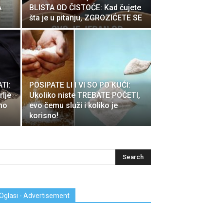
A
BLISTA OD ČISTOĆE: Kad čujete
šta je u pitanju, ZGROZIĆETE SE
TI:
POSIPATE LI I VI SO PO KUĆI:
rlje
Ukoliko niste TREBATE POČETI,
mo
evo čemu služi i koliko je
korisno!
Oglasi - Advertisement