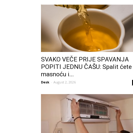
SVAKO VEČE PRIJE SPAVANJA
POPITI JEDNU ČAŠU: Spalit ćete
masnoću i...
Desk
-
August 2, 2026