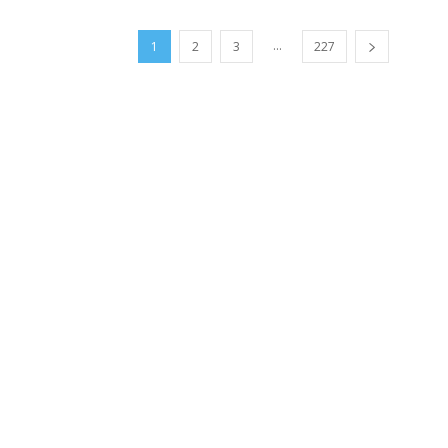
...
1
2
3
227