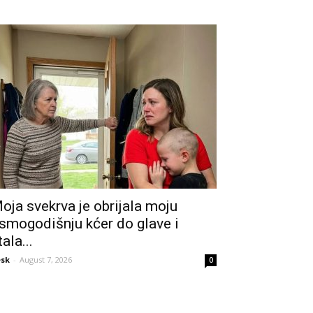
oja svekrva je obrijala moju
smogodišnju kćer do glave i
tala...
sk
-
August 7, 2026
0