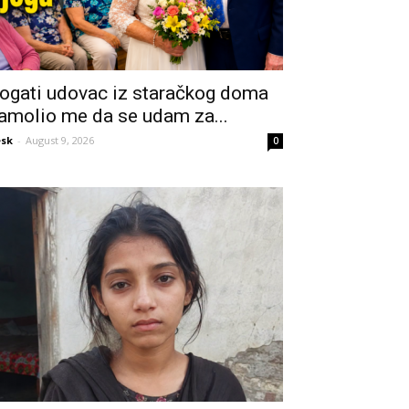
ogati udovac iz staračkog doma
amolio me da se udam za...
sk
-
August 9, 2026
0