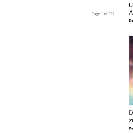
U
A
Page 1 of 227
De
D
z
De