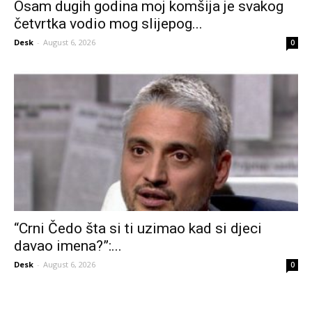
Osam dugih godina moj komšija je svakog
četvrtka vodio mog slijepog...
Desk
-
August 6, 2026
0
“Crni Čedo šta si ti uzimao kad si djeci
davao imena?”:...
Desk
-
August 6, 2026
0