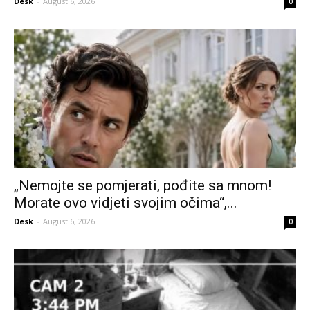
Desk
-
August 6, 2026
0
„Nemojte se pomjerati, pođite sa mnom!
Morate ovo vidjeti svojim očima“,...
Desk
-
August 6, 2026
0