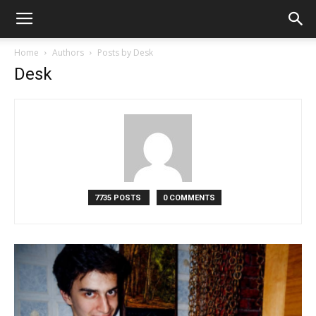
Home
Authors
Posts by Desk
Desk
7735 POSTS
0 COMMENTS