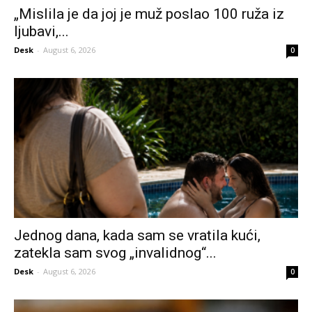
„Mislila je da joj je muž poslao 100 ruža iz
ljubavi,...
Desk
-
August 6, 2026
0
Jednog dana, kada sam se vratila kući,
zatekla sam svog „invalidnog“...
Desk
-
August 6, 2026
0