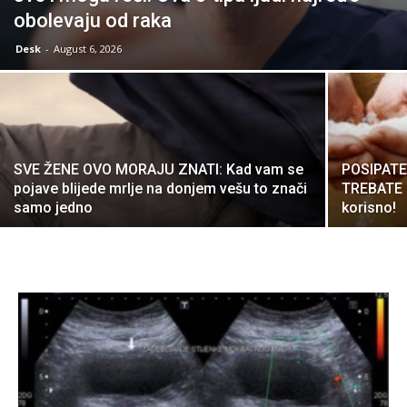
obolevaju od raka
Desk
-
August 6, 2026
SVE ŽENE OVO MORAJU ZNATI: Kad vam se
POSIPATE 
pojave blijede mrlje na donjem vešu to znači
TREBATE P
samo jedno
korisno!