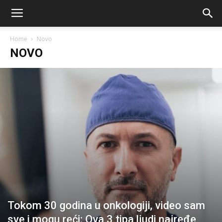
Home
Novo
NOVO
Tokom 30 godina u onkologiji, video sam
sve i mogu reći: Ova 3 tipa ljudi najređe