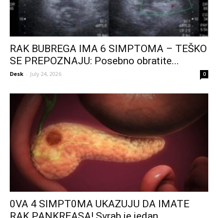
RAK BUBREGA IMA 6 SIMPTOMA – TEŠKO
SE PREPOZNAJU: Posebno obratite...
Desk
-
July 24, 2026
0
0VA 4 SIMPT0MA UKAZUJU DA IMATE
RAK PANKREASA! Svrab je jedan...