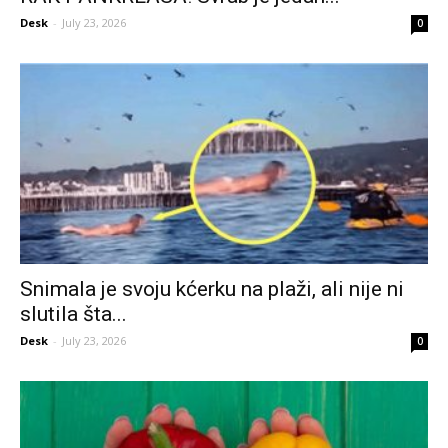
Desk
-
July 23, 2026
0
Snimala je svoju kćerku na plaži, ali nije ni
slutila šta...
Desk
-
July 23, 2026
0