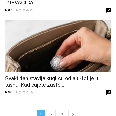
PJEVAČICA...
Desk
-
July 19, 2026
0
Svaki dan stavlja kuglicu od alu-folije u
tašnu: Kad čujete zašto...
Desk
-
July 19, 2026
0
1
2
3