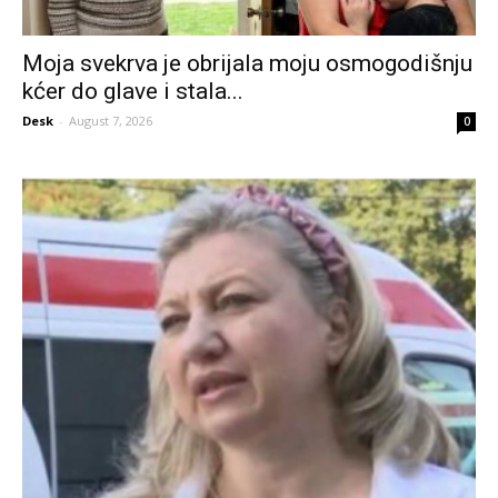
Moja svekrva je obrijala moju osmogodišnju
kćer do glave i stala...
Desk
-
August 7, 2026
0