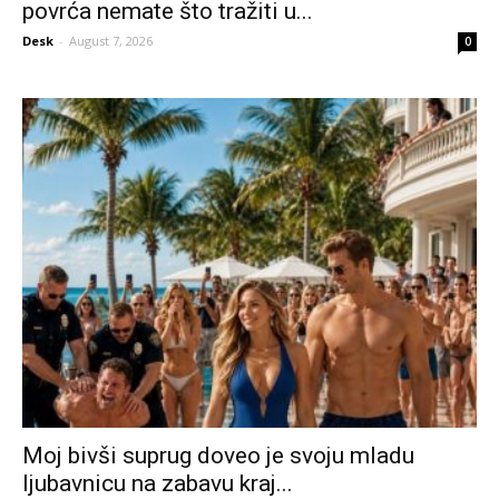
povrća nemate što tražiti u...
Desk
-
August 7, 2026
0
Moj bivši suprug doveo je svoju mladu
ljubavnicu na zabavu kraj...