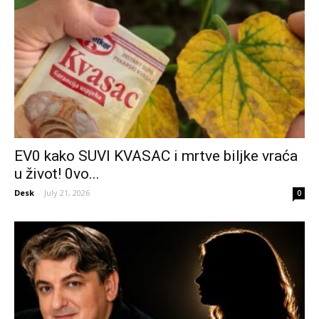
EV0 kako SUVI KVASAC i mrtve biljke vraća
u život! 0vo...
Desk
-
July 21, 2026
0