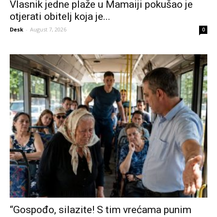
Vlasnik jedne plaže u Mamaiji pokušao je
otjerati obitelj koja je...
Desk
-
August 7, 2026
0
“Gospođo, silazite! S tim vrećama punim