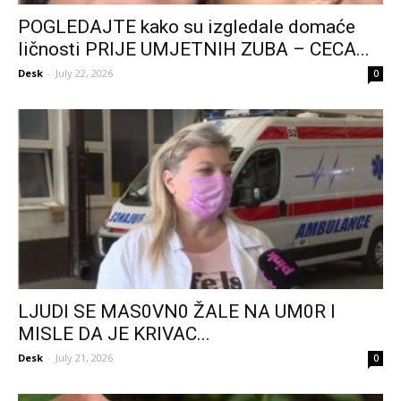
POGLEDAJTE kako su izgledale domaće
ličnosti PRIJE UMJETNIH ZUBA – CECA...
Desk
-
July 22, 2026
0
LJUDl SE MAS0VN0 ŽALE NA UM0R I
MISLE DA JE KRIVAC...
Desk
-
July 21, 2026
0