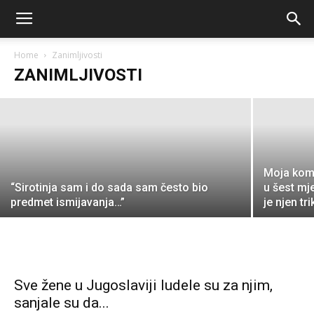
menjaju život u avgustu 2024:
Retrogradni Merkur nikad se ne pojavi
tek tako
Home
Zanimljivosti
ZANIMLJIVOSTI
Urednik 1
-
August 9, 2024
Moja kom
“Sirotinja sam i do sada sam često bio
u šest mj
predmet ismijavanja…”
je njen tri
Sve žene u Jugoslaviji ludele su za njim,
sanjale su da...