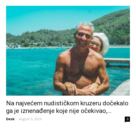
Na najvećem nudističkom kruzeru dočekalo
ga je iznenađenje koje nije očekivao,...
Desk
-
August 6, 2026
0