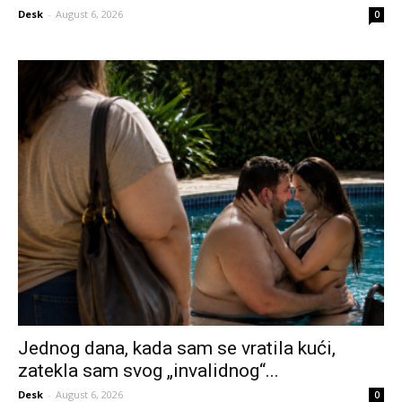
Desk
-
August 6, 2026
0
Jednog dana, kada sam se vratila kući,
zatekla sam svog „invalidnog“...
Desk
-
August 6, 2026
0