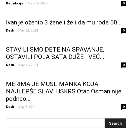
Redakcija
-
May 25, 2024
0
Ivan je oženio 3 žene i želi da mu rode 50...
Desk
-
May 22, 2024
0
STAVILI SMO DETE NA SPAVANJE,
OSTAVILI POLA SATA DUŽE I VEĆ...
Desk
-
May 14, 2024
0
MERIMA JE MUSLIMANKA KOJA
NAJLEPŠE SLAVI USKRS Otac Osman nije
podneo...
Desk
-
May 5, 2024
0