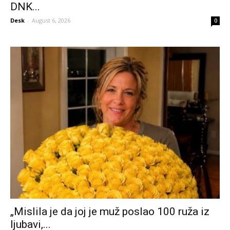
DNK...
Desk
-
August 6, 2026
0
„Mislila je da joj je muž poslao 100 ruža iz
ljubavi,...