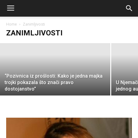
„Slijepa princeza i tajna prosjaka: Priča o
ljubavi, izdaji i otkrivanju istine“
Home
Zanimljivosti
ZANIMLJIVOSTI
Desk
-
September 14, 2025
“Pozivnica iz prošlosti: Kako je jedna majka
trojki pokazala što znači pravo
U Njemačk
dostojanstvo”
jednog au