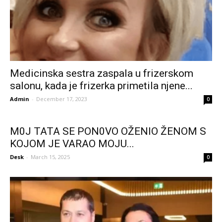
Medicinska sestra zaspala u frizerskom
salonu, kada je frizerka primetila njene...
Admin
-
December 17, 2023
0
M0J TATA SE PON0VO OŽENIO ŽENOM S
KOJOM JE VARAO MOJU...
Desk
-
March 15, 2025
0