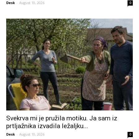
Desk
-
August 10, 2026
0
Svekrva mi je pružila motiku. Ja sam iz
prtljažnika izvadila ležaljku...
Desk
-
August 10, 2026
0