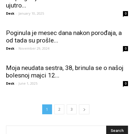
ujutro...
Desk
-
January 10, 2025
0
PoginuIa je mesec dana nakon porođaja, a
od tada su prošle...
Desk
-
November 29, 2024
0
Moja neudata sestra, 38, brinula se o našoj
bolesnoj majci 12...
Desk
-
June 1, 2025
0
1
2
3