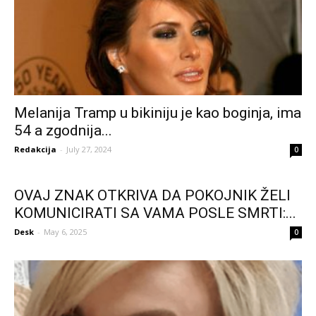
Melanija Tramp u bikiniju je kao boginja, ima
54 a zgodnija...
Redakcija
-
July 27, 2024
0
OVAJ ZNAK OTKRIVA DA POKOJNIK ŽELI
KOMUNICIRATI SA VAMA POSLE SMRTI:...
Desk
-
May 6, 2025
0