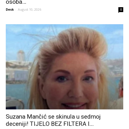
osoba…
Desk
-
August 10, 2026
0
Suzana Mančić se skinula u sedmoj
deceniji! TIJELO BEZ FILTERA I...