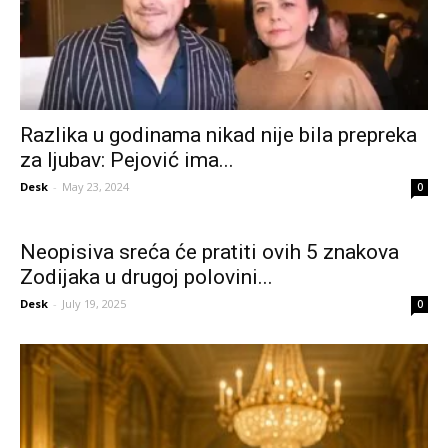
Razlika u godinama nikad nije bila prepreka
za ljubav: Pejović ima...
Desk
-
May 23, 2024
0
Neopisiva sreća će pratiti ovih 5 znakova
Zodijaka u drugoj polovini...
Desk
-
July 19, 2025
0