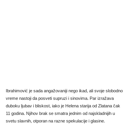
Ibrahimović je sada angažovaniji nego ikad, ali svoje slobodno
vreme nastoji da posveti supruzi i sinovima. Par izražava
duboku ljubav i bliskost, iako je Helena starija od Zlatana čak
11 godina. Njihov brak se smatra jednim od najskladnijih u
svetu slavnih, otporan na razne spekulacije i glasine.