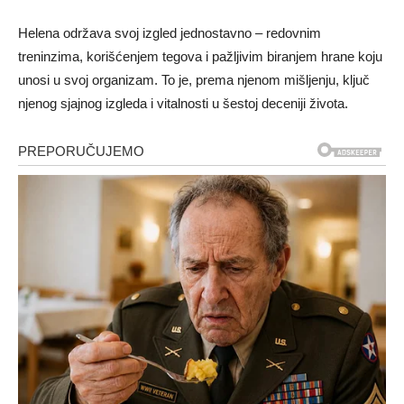
Helena održava svoj izgled jednostavno – redovnim
treninzima, korišćenjem tegova i pažljivim biranjem hrane koju
unosi u svoj organizam. To je, prema njenom mišljenju, ključ
njenog sjajnog izgleda i vitalnosti u šestoj deceniji života.