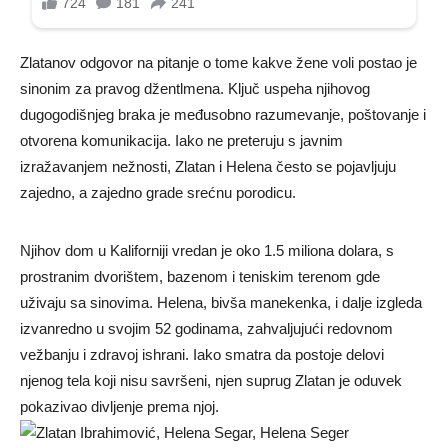
Zlatanov odgovor na pitanje o tome kakve žene voli postao je
sinonim za pravog džentlmena. Ključ uspeha njihovog
dugogodišnjeg braka je međusobno razumevanje, poštovanje i
otvorena komunikacija. Iako ne preteruju s javnim
izražavanjem nežnosti, Zlatan i Helena često se pojavljuju
zajedno, a zajedno grade srećnu porodicu.
Njihov dom u Kaliforniji vredan je oko 1.5 miliona dolara, s
prostranim dvorištem, bazenom i teniskim terenom gde
uživaju sa sinovima. Helena, bivša manekenka, i dalje izgleda
izvanredno u svojim 52 godinama, zahvaljujući redovnom
vežbanju i zdravoj ishrani. Iako smatra da postoje delovi
njenog tela koji nisu savršeni, njen suprug Zlatan je oduvek
pokazivao divljenje prema njoj.