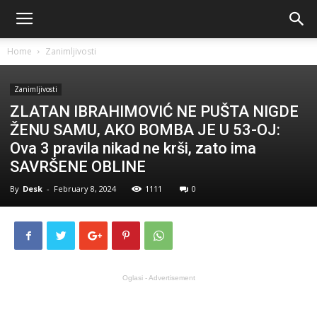
Home
Zanimljivosti
Zanimljivosti
ZLATAN IBRAHIMOVIĆ NE PUŠTA NIGDE
ŽENU SAMU, AKO BOMBA JE U 53-OJ:
Ova 3 pravila nikad ne krši, zato ima
SAVRŠENE OBLINE
By
Desk
-
February 8, 2024
1111
0
Oglasi - Advertisement