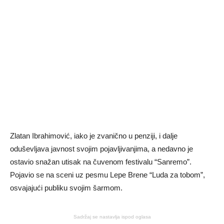
Zlatan Ibrahimović, iako je zvanično u penziji, i dalje
oduševljava javnost svojim pojavljivanjima, a nedavno je
ostavio snažan utisak na čuvenom festivalu “Sanremo”.
Pojavio se na sceni uz pesmu Lepe Brene “Luda za tobom”,
osvajajući publiku svojim šarmom.
Sadržaj se nastavlja ispod oglasa