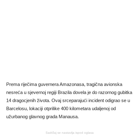
Prema riječima guvernera Amazonasa, tragična avionska
nesreća u sjevernoj regiji Brazila dovela je do razornog gubitka
14 dragocjenih života. Ovaj srceparajući incident odigrao se u
Barcelosu, lokaciji otprilike 400 kilometara udaljenoj od
užurbanog glavnog grada Manausa.
Sadržaj se nastavlja ispod oglasa