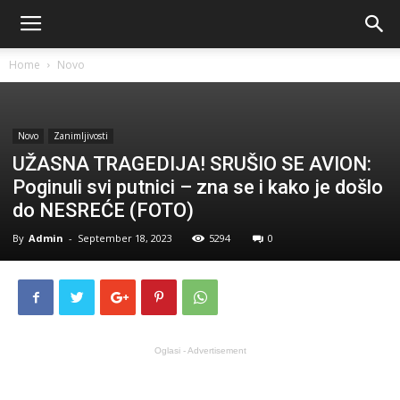
Home
Novo
Novo
Zanimljivosti
UŽASNA TRAGEDIJA! SRUŠIO SE AVION:
Poginuli svi putnici – zna se i kako je došlo
do NESREĆE (FOTO)
By
Admin
-
September 18, 2023
5294
0
Oglasi - Advertisement