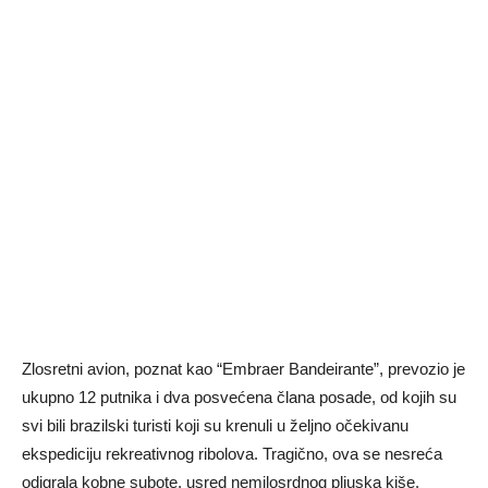
Zlosretni avion, poznat kao “Embraer Bandeirante”, prevozio je
ukupno 12 putnika i dva posvećena člana posade, od kojih su
svi bili brazilski turisti koji su krenuli u željno očekivanu
ekspediciju rekreativnog ribolova. Tragično, ova se nesreća
odigrala kobne subote, usred nemilosrdnog pljuska kiše.