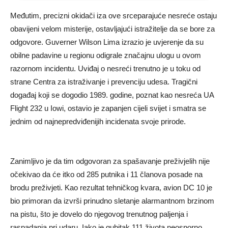
Međutim, precizni okidači iza ove srceparajuće nesreće ostaju
obavijeni velom misterije, ostavljajući istražitelje da se bore za
odgovore. Guverner Wilson Lima izrazio je uvjerenje da su
obilne padavine u regionu odigrale značajnu ulogu u ovom
razornom incidentu. Uviđaj o nesreći trenutno je u toku od
strane Centra za istraživanje i prevenciju udesa. Tragični
događaj koji se dogodio 1989. godine, poznat kao nesreća UA
Flight 232 u Iowi, ostavio je zapanjen cijeli svijet i smatra se
jednim od najnepredviđenijih incidenata svoje prirode.
Zanimljivo je da tim odgovoran za spašavanje preživjelih nije
očekivao da će itko od 285 putnika i 11 članova posade na
brodu preživjeti. Kao rezultat tehničkog kvara, avion DC 10 je
bio primoran da izvrši prinudno sletanje alarmantnom brzinom
na pistu, što je dovelo do njegovog trenutnog paljenja i
raspadanja pri udaru. Iako je gubitak 111 života neosporno