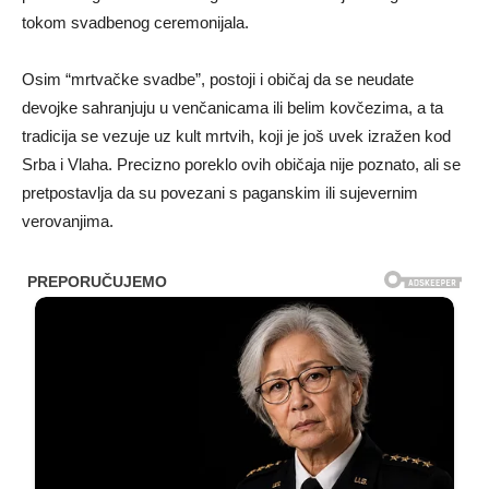
tokom svadbenog ceremonijala.
Osim “mrtvačke svadbe”, postoji i običaj da se neudate
devojke sahranjuju u venčanicama ili belim kovčezima, a ta
tradicija se vezuje uz kult mrtvih, koji je još uvek izražen kod
Srba i Vlaha. Precizno poreklo ovih običaja nije poznato, ali se
pretpostavlja da su povezani s paganskim ili sujevernim
verovanjima.