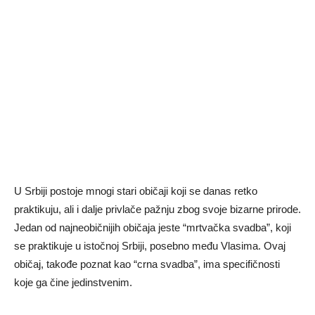
U Srbiji postoje mnogi stari običaji koji se danas retko
praktikuju, ali i dalje privlače pažnju zbog svoje bizarne prirode.
Jedan od najneobičnijih običaja jeste “mrtvačka svadba”, koji
se praktikuje u istočnoj Srbiji, posebno među Vlasima. Ovaj
običaj, takođe poznat kao “crna svadba”, ima specifičnosti
koje ga čine jedinstvenim.