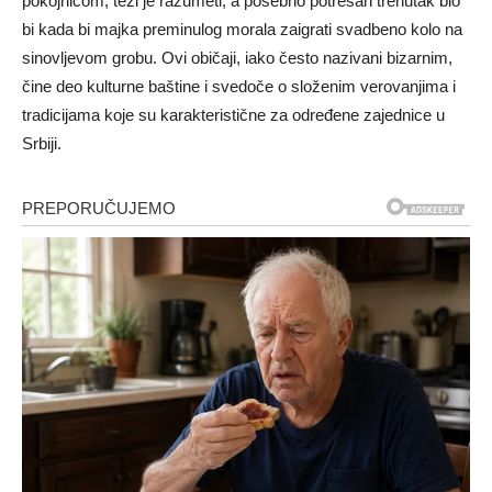
pokojnicom, teži je razumeti, a posebno potresan trenutak bio
bi kada bi majka preminulog morala zaigrati svadbeno kolo na
sinovljevom grobu. Ovi običaji, iako često nazivani bizarnim,
čine deo kulturne baštine i svedoče o složenim verovanjima i
tradicijama koje su karakteristične za određene zajednice u
Srbiji.