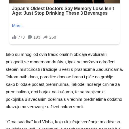
Iako su mnogi od ovih tradicionalnih običaja evoluirali i
prilagodili se modernom društvu, ipak se održava određeni
stepen mističnosti i tradicije u vezi s praznicima Zadušnicama.
Tokom ovih dana, porodice donose hranu i piće na groblje
kako bi odale počast preminulima. Takođe, nošenje crnine za
preminulima, crni barjak na kućama, te sahranjivanje
pokojnika u svečanim odelima s vrednim predmetima dodatno
ukazuju na verovanje u život nakon smrti.
“Crna svadba” kod Vlaha, koja uključuje venčanje mladića sa