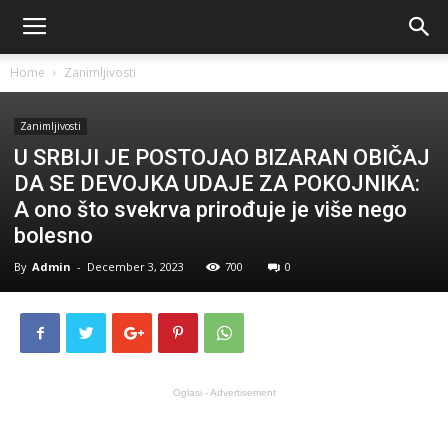
Home
Zanimljivosti
Zanimljivosti
U SRBIJI JE POSTOJAO BIZARAN OBIČAJ
DA SE DEVOJKA UDAJE ZA POKOJNIKA:
A ono što svekrva prirođuje je više nego
bolesno
By
Admin
-
December 3, 2023
700
0
Oglasi - Advertisement