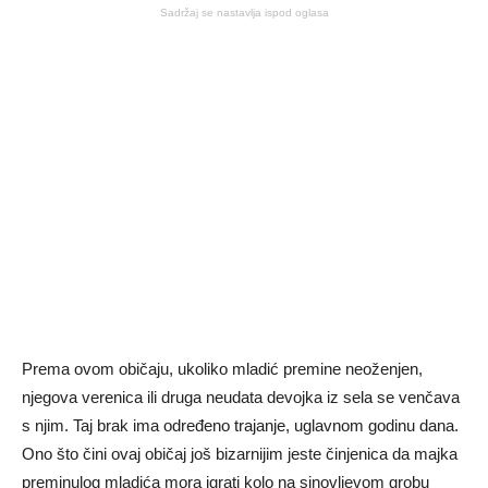
Sadržaj se nastavlja ispod oglasa
Prema ovom običaju, ukoliko mladić premine neoženjen,
njegova verenica ili druga neudata devojka iz sela se venčava
s njim. Taj brak ima određeno trajanje, uglavnom godinu dana.
Ono što čini ovaj običaj još bizarnijim jeste činjenica da majka
preminulog mladića mora igrati kolo na sinovljevom grobu