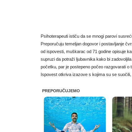
Psihoterapeuti ističu da se mnogi parovi susreć
Preporučuju temeljan dogovor i postavljanje čvrst
od ispovesti, muškarac od 71 godine opisuje ka
supruzi da potraži ljubavnika kako bi zadovoljila
početku, par je postepeno počeo razgovarati o t
Ispovest otkriva izazove s kojima su se suočili, 