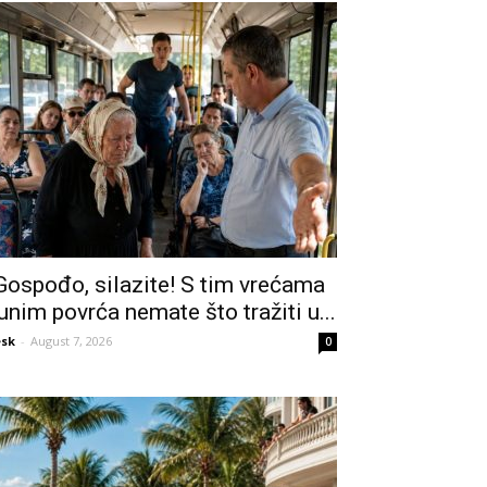
Gospođo, silazite! S tim vrećama
unim povrća nemate što tražiti u...
sk
-
August 7, 2026
0