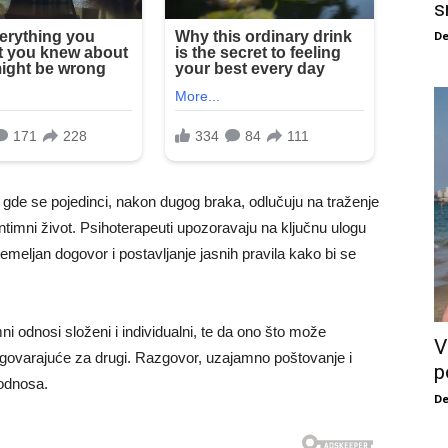
s
De
, gde se pojedinci, nakon dugog braka, odlučuju na traženje
 intimni život. Psihoterapeuti upozoravaju na ključnu ulogu
emeljan dogovor i postavljanje jasnih pravila kako bi se
ni odnosi složeni i individualni, te da ono što može
V
odgovarajuće za drugi. Razgovor, uzajamno poštovanje i
p
 odnosa.
De