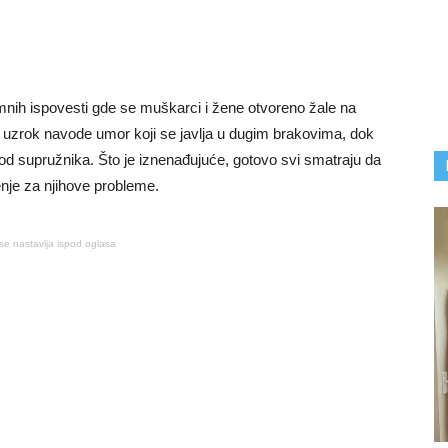
nimnih ispovesti gde se muškarci i žene otvoreno žale na
ao uzrok navode umor koji se javlja u dugim brakovima, dok
d supružnika. Što je iznenađujuće, gotovo svi smatraju da
nje za njihove probleme.
se nastavlja ispod oglasa