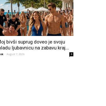
oj bivši suprug doveo je svoju
ladu ljubavnicu na zabavu kraj...
sk
-
August 7, 2026
0