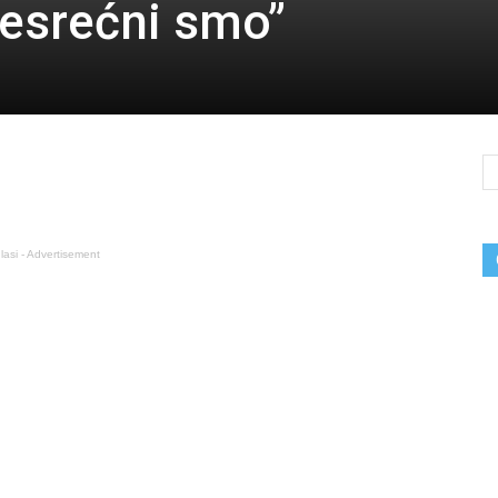
resrećni smo”
lasi - Advertisement