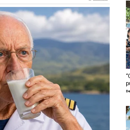
“
p
De