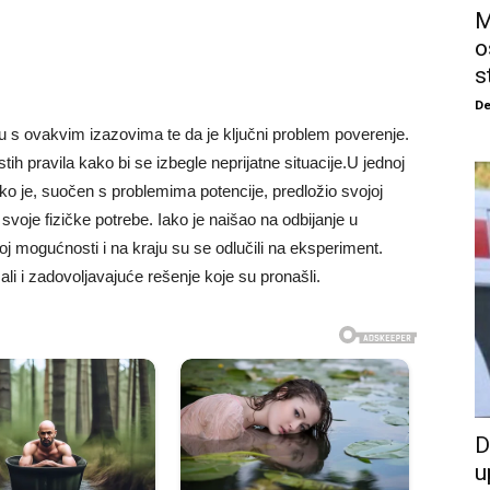
M
o
s
De
u s ovakvim izazovima te da je ključni problem poverenje.
ih pravila kako bi se izbegle neprijatne situacije.U jednoj
ko je, suočen s problemima potencije, predložio svojoj
 svoje fizičke potrebe. Iako je naišao na odbijanje u
oj mogućnosti i na kraju su se odlučili na eksperiment.
ali i zadovoljavajuće rešenje koje su pronašli.
D
u