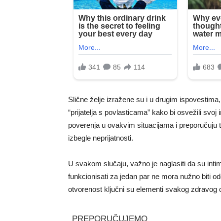
Slične želje izražene su i u drugim ispovestima
“prijatelja s povlasticama” kako bi osvežili svoj
poverenja u ovakvim situacijama i preporučuju t
izbegle neprijatnosti.
U svakom slučaju, važno je naglasiti da su intim
funkcionisati za jedan par ne mora nužno biti 
otvorenost ključni su elementi svakog zdravog