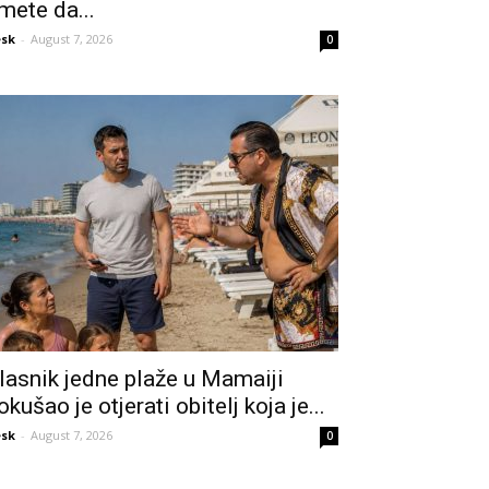
mete da...
sk
-
August 7, 2026
0
lasnik jedne plaže u Mamaiji
okušao je otjerati obitelj koja je...
sk
-
August 7, 2026
0