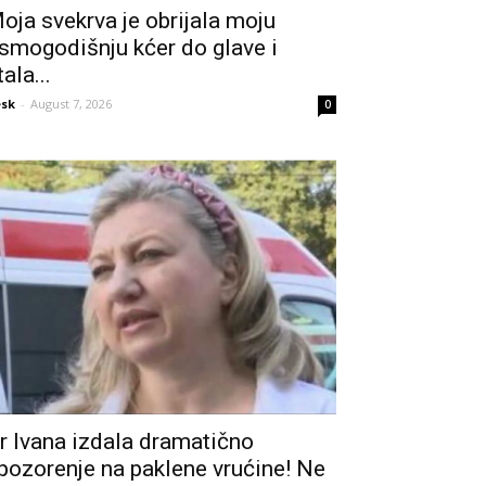
oja svekrva je obrijala moju
smogodišnju kćer do glave i
tala...
sk
-
August 7, 2026
0
r Ivana izdala dramatično
pozorenje na paklene vrućine! Ne