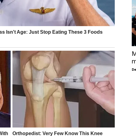
M
m
De