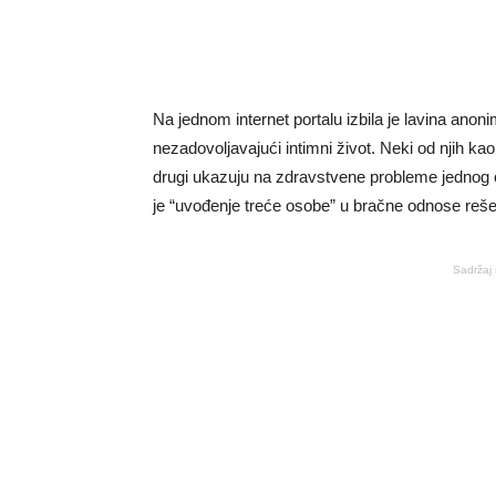
Na jednom internet portalu izbila je lavina ano
nezadovoljavajući intimni život. Neki od njih k
drugi ukazuju na zdravstvene probleme jednog o
je “uvođenje treće osobe” u bračne odnose reše
Sadržaj 