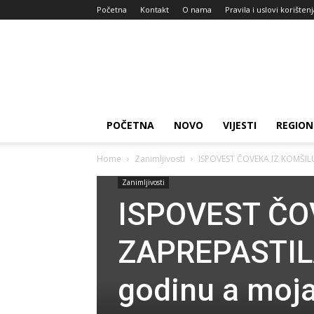
Početna
Kontakt
O nama
Pravila i uslovi korišten
Zdravlje
za
dan
POČETNA
NOVO
VIJESTI
REGION
Home
Zanimljivosti
ISPOVEST ČOVEKA IZ KOMŠILU
Zanimljivosti
ISPOVEST ČO
ZAPREPASTIL
godinu a moja