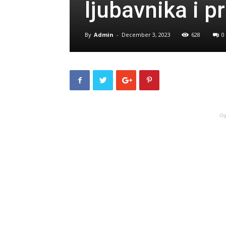
ljubavnika i p
By
Admin
-
December 3, 2023
628
0
Og