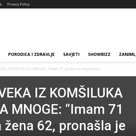
ja
Privacy Policy
PORODICA I ZDRAVLJE
SAVJETI
SHOWBIZZ
ZANIML
KA ZAPREPASTILA MNOGE: “Imam 71 godinu a moja žena...
VEKA IZ KOMŠILUKA
A MNOGE: “Imam 71
 žena 62, pronašla je