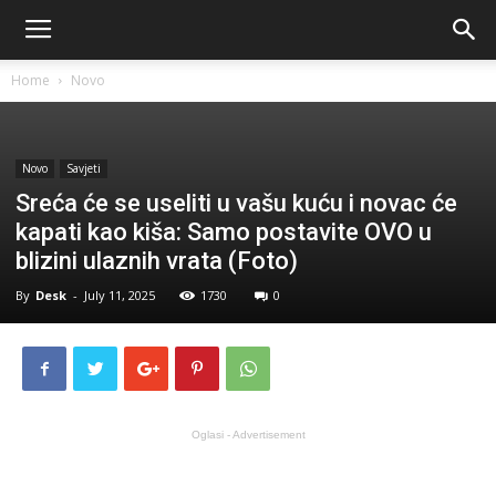
Home
Novo
Novo
Savjeti
Sreća će se useliti u vašu kuću i novac će
kapati kao kiša: Samo postavite OVO u
blizini ulaznih vrata (Foto)
By
Desk
-
July 11, 2025
1730
0
Oglasi - Advertisement