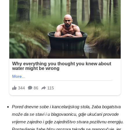
Pored dnevne sobe i kancelarijskog stola, žaba bogatstva
može da se stavi i u blagovaonicu, gdje ukućani provode
vrijeme zajedno i gdje zajedništvo stvara pozitivnu energiju.
Postavljanje žabe blizu prozora takođe se preporučuje, jer