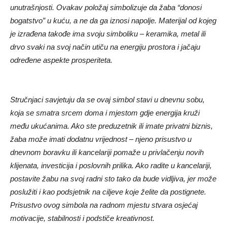
unutrašnjosti. Ovakav položaj simbolizuje da žaba “donosi
bogatstvo” u kuću, a ne da ga iznosi napolje. Materijal od kojeg
je izrađena takođe ima svoju simboliku – keramika, metal ili
drvo svaki na svoj način utiču na energiju prostora i jačaju
određene aspekte prosperiteta.
Stručnjaci savjetuju da se ovaj simbol stavi u dnevnu sobu,
koja se smatra srcem doma i mjestom gdje energija kruži
među ukućanima. Ako ste preduzetnik ili imate privatni biznis,
žaba može imati dodatnu vrijednost – njeno prisustvo u
dnevnom boravku ili kancelariji pomaže u privlačenju novih
klijenata, investicija i poslovnih prilika. Ako radite u kancelariji,
postavite žabu na svoj radni sto tako da bude vidljiva, jer može
poslužiti i kao podsjetnik na ciljeve koje želite da postignete.
Prisustvo ovog simbola na radnom mjestu stvara osjećaj
motivacije, stabilnosti i podstiče kreativnost.