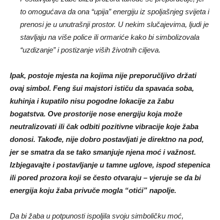
to omogućava da ona “upija” energiju iz spoljašnjeg svijeta i
prenosi je u unutrašnji prostor. U nekim slučajevima, ljudi je
stavljaju na više police ili ormariće kako bi simbolizovala
“uzdizanje” i postizanje viših životnih ciljeva.
Ipak, postoje mjesta na kojima nije preporučljivo držati
ovaj simbol. Feng šui majstori ističu da spavaća soba,
kuhinja i kupatilo nisu pogodne lokacije za žabu
bogatstva. Ove prostorije nose energiju koja može
neutralizovati ili čak odbiti pozitivne vibracije koje žaba
donosi. Takođe, nije dobro postavljati je direktno na pod,
jer se smatra da se tako smanjuje njena moć i važnost.
Izbjegavajte i postavljanje u tamne uglove, ispod stepenica
ili pored prozora koji se često otvaraju – vjeruje se da bi
energija koju žaba privuče mogla “otići” napolje.
Da bi žaba u potpunosti ispoljila svoju simboličku moć,