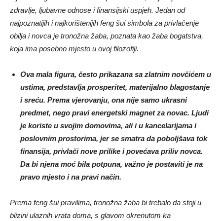
zdravlje, ljubavne odnose i finansijski uspjeh. Jedan od
najpoznatijih i najkorištenijih feng šui simbola za privlačenje
obilja i novca je tronožna žaba, poznata kao žaba bogatstva,
koja ima posebno mjesto u ovoj filozofiji.
Ova mala figura, često prikazana sa zlatnim novčićem u
ustima, predstavlja prosperitet, materijalno blagostanje
i sreću. Prema vjerovanju, ona nije samo ukrasni
predmet, nego pravi energetski magnet za novac. Ljudi
je koriste u svojim domovima, ali i u kancelarijama i
poslovnim prostorima, jer se smatra da poboljšava tok
finansija, privlači nove prilike i povećava priliv novca.
Da bi njena moć bila potpuna, važno je postaviti je na
pravo mjesto i na pravi način.
Prema feng šui pravilima, tronožna žaba bi trebalo da stoji u
blizini ulaznih vrata doma, s glavom okrenutom ka