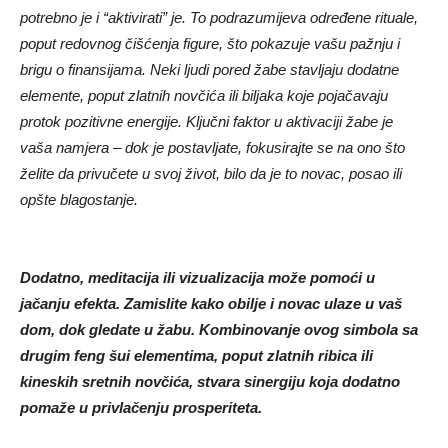
potrebno je i “aktivirati” je. To podrazumijeva određene rituale,
poput redovnog čišćenja figure, što pokazuje vašu pažnju i
brigu o finansijama. Neki ljudi pored žabe stavljaju dodatne
elemente, poput zlatnih novčića ili biljaka koje pojačavaju
protok pozitivne energije. Ključni faktor u aktivaciji žabe je
vaša namjera – dok je postavljate, fokusirajte se na ono što
želite da privučete u svoj život, bilo da je to novac, posao ili
opšte blagostanje.
Dodatno, meditacija ili vizualizacija može pomoći u
jačanju efekta. Zamislite kako obilje i novac ulaze u vaš
dom, dok gledate u žabu. Kombinovanje ovog simbola sa
drugim feng šui elementima, poput zlatnih ribica ili
kineskih sretnih novčića, stvara sinergiju koja dodatno
pomaže u privlačenju prosperiteta.