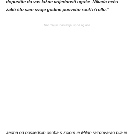
dopustite da vas lažne vrijednosti uguše. Nikada neću
žaliti što sam svoje godine posvetio rock’n’rollu.”
Sadržaj se nastavlja ispod oglasa
Jedna od posljednjih osoba s kojom je Milan razgovarao bila je