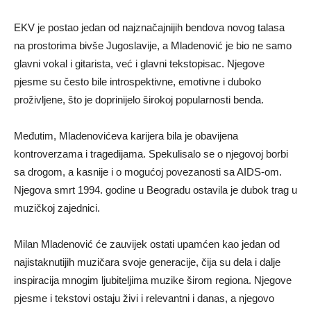
EKV je postao jedan od najznačajnijih bendova novog talasa
na prostorima bivše Jugoslavije, a Mladenović je bio ne samo
glavni vokal i gitarista, već i glavni tekstopisac. Njegove
pjesme su često bile introspektivne, emotivne i duboko
proživljene, što je doprinijelo širokoj popularnosti benda.
Međutim, Mladenovićeva karijera bila je obavijena
kontroverzama i tragedijama. Spekulisalo se o njegovoj borbi
sa drogom, a kasnije i o mogućoj povezanosti sa AIDS-om.
Njegova smrt 1994. godine u Beogradu ostavila je dubok trag u
muzičkoj zajednici.
Milan Mladenović će zauvijek ostati upamćen kao jedan od
najistaknutijih muzičara svoje generacije, čija su dela i dalje
inspiracija mnogim ljubiteljima muzike širom regiona. Njegove
pjesme i tekstovi ostaju živi i relevantni i danas, a njegovo