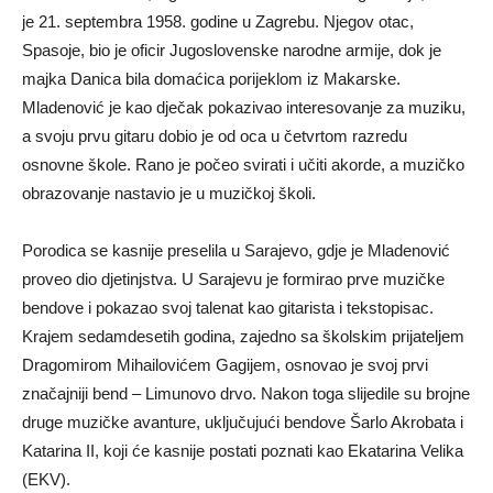
je 21. septembra 1958. godine u Zagrebu. Njegov otac,
Spasoje, bio je oficir Jugoslovenske narodne armije, dok je
majka Danica bila domaćica porijeklom iz Makarske.
Mladenović je kao dječak pokazivao interesovanje za muziku,
a svoju prvu gitaru dobio je od oca u četvrtom razredu
osnovne škole. Rano je počeo svirati i učiti akorde, a muzičko
obrazovanje nastavio je u muzičkoj školi.
Porodica se kasnije preselila u Sarajevo, gdje je Mladenović
proveo dio djetinjstva. U Sarajevu je formirao prve muzičke
bendove i pokazao svoj talenat kao gitarista i tekstopisac.
Krajem sedamdesetih godina, zajedno sa školskim prijateljem
Dragomirom Mihailovićem Gagijem, osnovao je svoj prvi
značajniji bend – Limunovo drvo. Nakon toga slijedile su brojne
druge muzičke avanture, uključujući bendove Šarlo Akrobata i
Katarina II, koji će kasnije postati poznati kao Ekatarina Velika
(EKV).