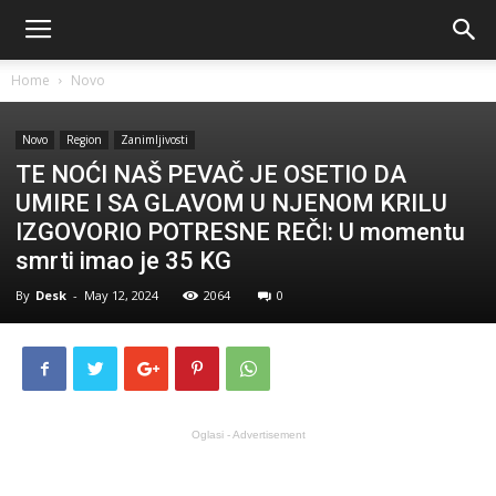
Home
Novo
Novo
Region
Zanimljivosti
TE NOĆI NAŠ PEVAČ JE OSETIO DA
UMIRE I SA GLAVOM U NJENOM KRILU
IZGOVORIO POTRESNE REČI: U momentu
smrti imao je 35 KG
By
Desk
-
May 12, 2024
2064
0
Oglasi - Advertisement