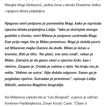
Margita Magi Stefanović, jedina žena u bendu Ekatarina Velika
i njegova bliska prijateljica.
Njegova smrt potpuno je poremetila Magi, kako je ispričala
njezina bliska prijateljica Lidija. “Iako je doživjela mnoge
gubitke u životu, smrt Milana je potpuno uzdrmala Magi.
Dan prije nego što je Milan preminuo, Magi je dobila poziv
od Milanove majke Danice da dođe. Milan je ležao u
krevetu. Bilo je tiho. ‘Ne plači, sve smo znali’, rekao je
Milan. Zatražio je da glavu stavi u njezino krilo, kao i
obično. Zaspao je. Ostala je satima s njim. Na kraju mu je
rekla: ‘Vidimo se sutra’. Nije dobila odgovor. Samo ga je
pogledao nježno. Sutradan je preminuo”, opisuje Lidija
Nikolić, autorica Magitine biografije.
Na Milanovoj sahrani bio je “ceo Beograd”, a govor je održao
frontmen Partibrejkersa, Zoran Kostić Cane. “Čitam ti