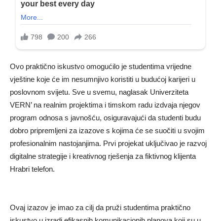
Ovo praktično iskustvo omogućilo je studentima vrijedne
vještine koje će im nesumnjivo koristiti u budućoj karijeri u
poslovnom svijetu. Sve u svemu, naglasak Univerziteta
VERN’ na realnim projektima i timskom radu izdvaja njegov
program odnosa s javnošću, osiguravajući da studenti budu
dobro pripremljeni za izazove s kojima će se suočiti u svojim
profesionalnim nastojanjima. Prvi projekat uključivao je razvoj
digitalne strategije i kreativnog rješenja za fiktivnog klijenta
Hrabri telefon.
Ovaj izazov je imao za cilj da pruži studentima praktično
iskustvo u izradi efikasnih komunikacionih planova koji su u