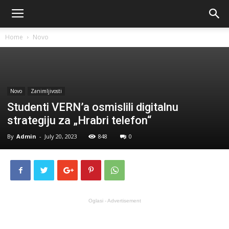
Home
Novo
Novo
Zanimljivosti
Studenti VERN’a osmislili digitalnu
strategiju za „Hrabri telefon“
By
Admin
-
July 20, 2023
848
0
Oglasi - Advertisement