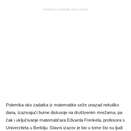
Sadržaj se nastavlja ispod oglasa
Polemika oko zadatka iz matematike seže unazad nekoliko
dana, izazivajući burne diskusije na društvenim mrežama, pa
čak i uključivanje matematičara Edvarda Frenkela, profesora s
Univerziteta u Berkliju. Glavni izazov je bio u tome što su ljudi