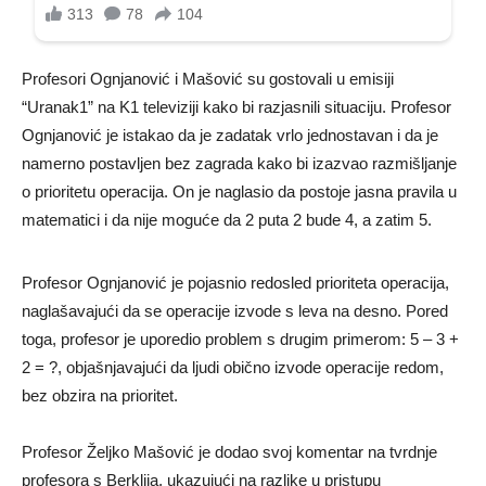
Profesori Ognjanović i Mašović su gostovali u emisiji
“Uranak1” na K1 televiziji kako bi razjasnili situaciju. Profesor
Ognjanović je istakao da je zadatak vrlo jednostavan i da je
namerno postavljen bez zagrada kako bi izazvao razmišljanje
o prioritetu operacija. On je naglasio da postoje jasna pravila u
matematici i da nije moguće da 2 puta 2 bude 4, a zatim 5.
Profesor Ognjanović je pojasnio redosled prioriteta operacija,
naglašavajući da se operacije izvode s leva na desno. Pored
toga, profesor je uporedio problem s drugim primerom: 5 – 3 +
2 = ?, objašnjavajući da ljudi obično izvode operacije redom,
bez obzira na prioritet.
Profesor Željko Mašović je dodao svoj komentar na tvrdnje
profesora s Berklija, ukazujući na razlike u pristupu