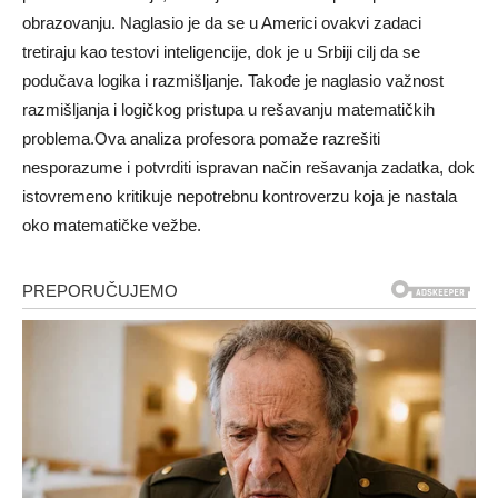
obrazovanju. Naglasio je da se u Americi ovakvi zadaci
tretiraju kao testovi inteligencije, dok je u Srbiji cilj da se
podučava logika i razmišljanje. Takođe je naglasio važnost
razmišljanja i logičkog pristupa u rešavanju matematičkih
problema.Ova analiza profesora pomaže razrešiti
nesporazume i potvrditi ispravan način rešavanja zadatka, dok
istovremeno kritikuje nepotrebnu kontroverzu koja je nastala
oko matematičke vežbe.