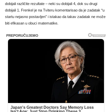
dobijali različite rezultate – neki su dobijali 4, dok su drugi
dobijali 1. Frenkel je na Tviteru komentarisao da je zadatak “u
startu nejasno postavljen” i istakao da takav zadatak ne može
biti efikasan u obuci matematike.