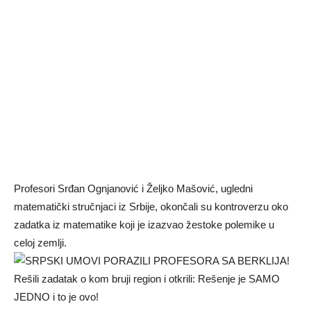
Profesori Srđan Ognjanović i Željko Mašović, ugledni
matematički stručnjaci iz Srbije, okončali su kontroverzu oko
zadatka iz matematike koji je izazvao žestoke polemike u
celoj zemlji.