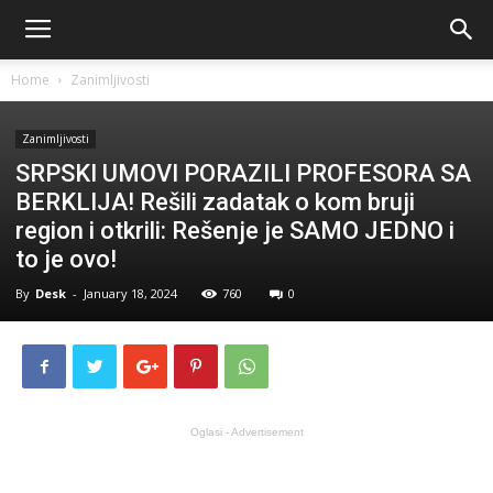
Home
Zanimljivosti
Zanimljivosti
SRPSKI UMOVI PORAZILI PROFESORA SA
BERKLIJA! Rešili zadatak o kom bruji
region i otkrili: Rešenje je SAMO JEDNO i
to je ovo!
By
Desk
-
January 18, 2024
760
0
Oglasi - Advertisement