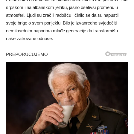
srpskom i na albanskom jeziku, jasno osetivši promenu u
atmosferi. Ljudi su zračili radošću i činilo se da su napustili
svoje brige o svom porijeklu. Bilo je izvanredno svjedočiti
nemilosrdnim naporima mlađe generacije da transformišu
naše zatrovane odnose.