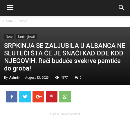
Home
Novo
Novo
Zanimljivosti
SRPKINJA SE ZALJUBILA U ALBANCA NE
SLUTEĆI ŠTA ĆE JE SNAĆI KAD ODE KOD
NJEGOVIH: Reči buduće svekrve pamtiće
do groba!
By
Admin
-
August 13, 2023
4877
0
Oglasi - Advertisement