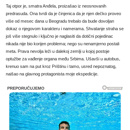
Taj otpor je, smatra Anđela, proizašao iz neosnovanih
predrasuda. Ona tvrdi da je činjenica da je njen dečko proveo
više od mesec dana u Beogradu trebalo da bude dovoljan
dokaz o njegovom karakteru i namerama. Shvatanje straha se
još više stegnulo i ključno je naglasiti da dotični pojedinac
nikada nije bio korijen problema; nego su nenamjerno postali
meta. Prava nevolja leži u dalekoj zemlji u kojoj postoje
optužbe za vađenje organa među Srbima. Ušavši u autobus,
krenuo sam na put kroz Prištinu i tamo, usred nepoznatog,
naišao na glavnog protagonista moje ekspedicije.