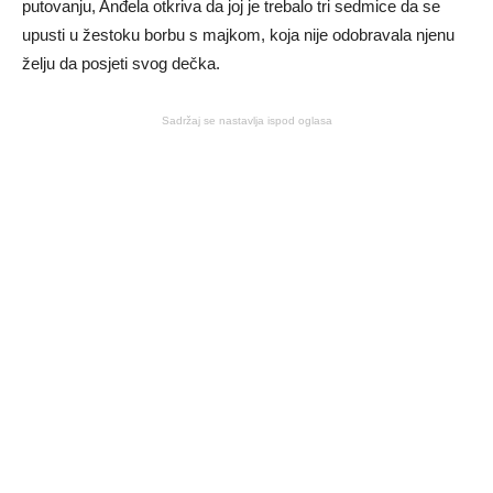
putovanju, Anđela otkriva da joj je trebalo tri sedmice da se
upusti u žestoku borbu s majkom, koja nije odobravala njenu
želju da posjeti svog dečka.
Sadržaj se nastavlja ispod oglasa