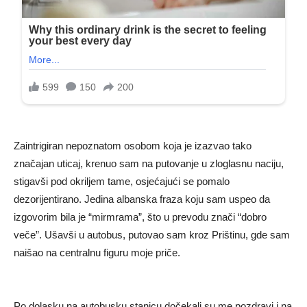
Zaintrigiran nepoznatom osobom koja je izazvao tako
značajan uticaj, krenuo sam na putovanje u zloglasnu naciju,
stigavši ​​pod okriljem tame, osjećajući se pomalo
dezorijentirano. Jedina albanska fraza koju sam uspeo da
izgovorim bila je “mirmrama”, što u prevodu znači “dobro
veče”. Ušavši u autobus, putovao sam kroz Prištinu, gde sam
naišao na centralnu figuru moje priče.
Po dolasku na autobusku stanicu dočekali su me pozdravi i na