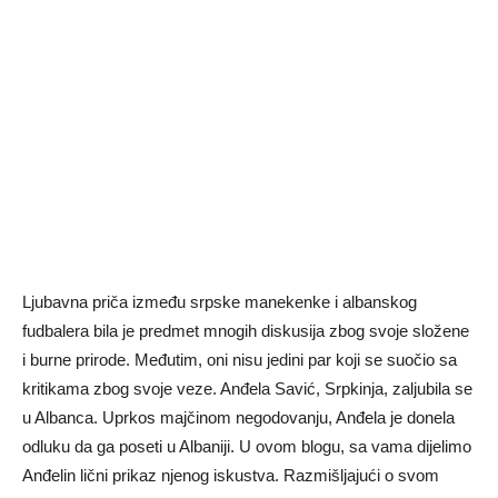
Ljubavna priča između srpske manekenke i albanskog
fudbalera bila je predmet mnogih diskusija zbog svoje složene
i burne prirode. Međutim, oni nisu jedini par koji se suočio sa
kritikama zbog svoje veze. Anđela Savić, Srpkinja, zaljubila se
u Albanca. Uprkos majčinom negodovanju, Anđela je donela
odluku da ga poseti u Albaniji. U ovom blogu, sa vama dijelimo
Anđelin lični prikaz njenog iskustva. Razmišljajući o svom