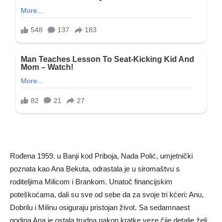
Rođena 1959. u Banji kod Priboja, Nada Polić, umjetnički
poznata kao Ana Bekuta, odrastala je u siromaštvu s
roditeljima Milicom i Brankom. Unatoč financijskim
poteškoćama, dali su sve od sebe da za svoje tri kćeri: Anu,
Dobrilu i Milinu osiguraju pristojan život. Sa sedamnaest
godina Ana je ostala trudna nakon kratke veze čije detalje želi