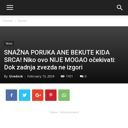
Home
Novo
Novo
SNAŽNA PORUKA ANE BEKUTE KIDA
SRCA! Niko ovo NIJE MOGAO očekivati:
Dok zadnja zvezda ne izgori
By
Urednik
-
February 15, 2024
1101
0
Oglasi - Advertisement