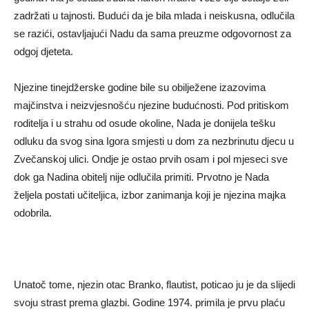
zadržati u tajnosti. Budući da je bila mlada i neiskusna, odlučila
se razići, ostavljajući Nadu da sama preuzme odgovornost za
odgoj djeteta.
Njezine tinejdžerske godine bile su obilježene izazovima
majčinstva i neizvjesnošću njezine budućnosti. Pod pritiskom
roditelja i u strahu od osude okoline, Nada je donijela tešku
odluku da svog sina Igora smjesti u dom za nezbrinutu djecu u
Zvečanskoj ulici. Ondje je ostao prvih osam i pol mjeseci sve
dok ga Nadina obitelj nije odlučila primiti. Prvotno je Nada
željela postati učiteljica, izbor zanimanja koji je njezina majka
odobrila.
Unatoč tome, njezin otac Branko, flautist, poticao ju je da slijedi
svoju strast prema glazbi. Godine 1974. primila je prvu plaću