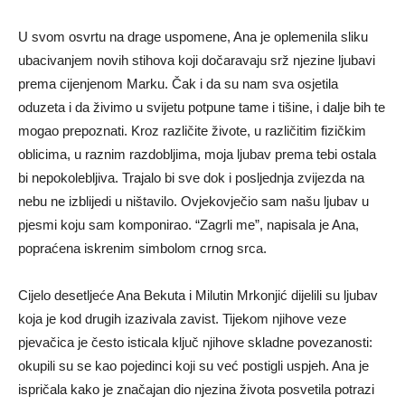
U svom osvrtu na drage uspomene, Ana je oplemenila sliku
ubacivanjem novih stihova koji dočaravaju srž njezine ljubavi
prema cijenjenom Marku. Čak i da su nam sva osjetila
oduzeta i da živimo u svijetu potpune tame i tišine, i dalje bih te
mogao prepoznati. Kroz različite živote, u različitim fizičkim
oblicima, u raznim razdobljima, moja ljubav prema tebi ostala
bi nepokolebljiva. Trajalo bi sve dok i posljednja zvijezda na
nebu ne izblijedi u ništavilo. Ovjekovječio sam našu ljubav u
pjesmi koju sam komponirao. “Zagrli me”, napisala je Ana,
popraćena iskrenim simbolom crnog srca.
Cijelo desetljeće Ana Bekuta i Milutin Mrkonjić dijelili su ljubav
koja je kod drugih izazivala zavist. Tijekom njihove veze
pjevačica je često isticala ključ njihove skladne povezanosti:
okupili su se kao pojedinci koji su već postigli uspjeh. Ana je
ispričala kako je značajan dio njezina života posvetila potrazi