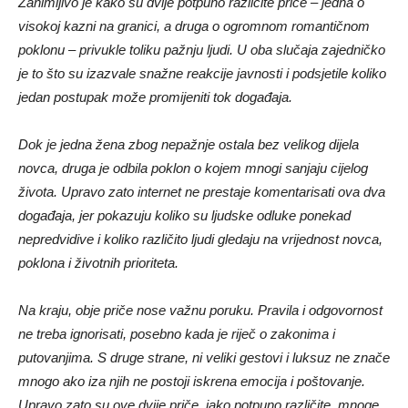
Zanimljivo je kako su dvije potpuno različite priče – jedna o
visokoj kazni na granici, a druga o ogromnom romantičnom
poklonu – privukle toliku pažnju ljudi. U oba slučaja zajedničko
je to što su izazvale snažne reakcije javnosti i podsjetile koliko
jedan postupak može promijeniti tok događaja.
Dok je jedna žena zbog nepažnje ostala bez velikog dijela
novca, druga je odbila poklon o kojem mnogi sanjaju cijelog
života. Upravo zato internet ne prestaje komentarisati ova dva
događaja, jer pokazuju koliko su ljudske odluke ponekad
nepredvidive i koliko različito ljudi gledaju na vrijednost novca,
poklona i životnih prioriteta.
Na kraju, obje priče nose važnu poruku. Pravila i odgovornost
ne treba ignorisati, posebno kada je riječ o zakonima i
putovanjima. S druge strane, ni veliki gestovi i luksuz ne znače
mnogo ako iza njih ne postoji iskrena emocija i poštovanje.
Upravo zato su ove dvije priče, iako potpuno različite, mnoge