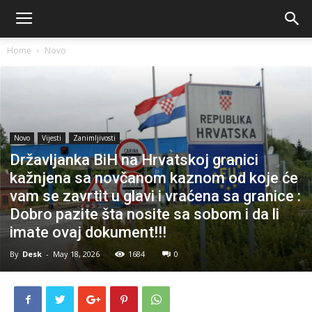
Home
Novo
Novo
Vijesti
Zanimljivosti
Državljanka BiH na Hrvatskoj granici
kažnjena sa novčanom kaznom od koje će
vam se zavrtit u glavi i vraćena sa granice :
Dobro pazite šta nosite sa sobom i da li
imate ovaj dokument!!!
By
Desk
-
May 18, 2026
1684
0