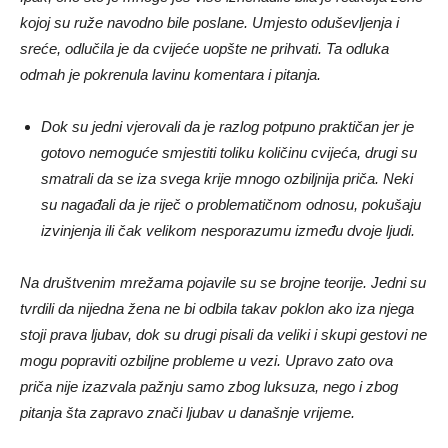
kojoj su ruže navodno bile poslane. Umjesto oduševljenja i
sreće, odlučila je da cvijeće uopšte ne prihvati. Ta odluka
odmah je pokrenula lavinu komentara i pitanja.
Dok su jedni vjerovali da je razlog potpuno praktičan jer je
gotovo nemoguće smjestiti toliku količinu cvijeća, drugi su
smatrali da se iza svega krije mnogo ozbiljnija priča. Neki
su nagađali da je riječ o problematičnom odnosu, pokušaju
izvinjenja ili čak velikom nesporazumu između dvoje ljudi.
Na društvenim mrežama pojavile su se brojne teorije. Jedni su
tvrdili da nijedna žena ne bi odbila takav poklon ako iza njega
stoji prava ljubav, dok su drugi pisali da veliki i skupi gestovi ne
mogu popraviti ozbiljne probleme u vezi. Upravo zato ova
priča nije izazvala pažnju samo zbog luksuza, nego i zbog
pitanja šta zapravo znači ljubav u današnje vrijeme.