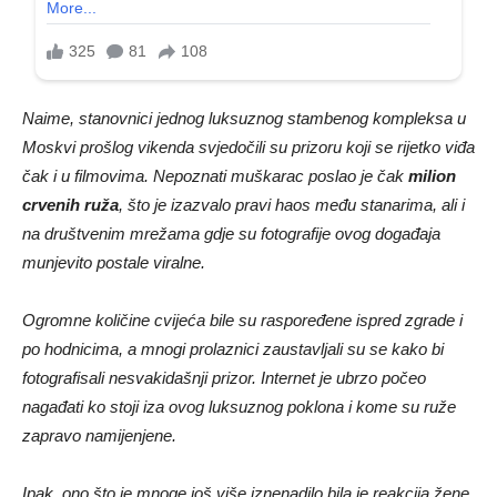
Naime, stanovnici jednog luksuznog stambenog kompleksa u
Moskvi prošlog vikenda svjedočili su prizoru koji se rijetko viđa
čak i u filmovima. Nepoznati muškarac poslao je čak
milion
crvenih ruža
, što je izazvalo pravi haos među stanarima, ali i
na društvenim mrežama gdje su fotografije ovog događaja
munjevito postale viralne.
Ogromne količine cvijeća bile su raspoređene ispred zgrade i
po hodnicima, a mnogi prolaznici zaustavljali su se kako bi
fotografisali nesvakidašnji prizor. Internet je ubrzo počeo
nagađati ko stoji iza ovog luksuznog poklona i kome su ruže
zapravo namijenjene.
Ipak, ono što je mnoge još više iznenadilo bila je reakcija žene