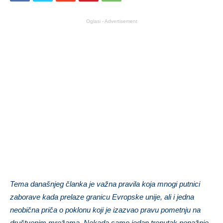
Oglasi - Advertisement
Tema današnjeg članka je važna pravila koja mnogi putnici
zaborave kada prelaze granicu Evropske unije, ali i jedna
neobična priča o poklonu koji je izazvao pravu pometnju na
društvenim mrežama. Nekada samo jedan trenutak nepažnje