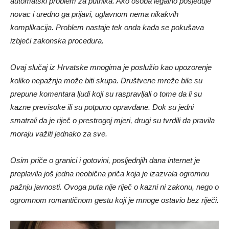
automatski problem za putnika. Ako osoba legalno posjeduje
novac i uredno ga prijavi, uglavnom nema nikakvih
komplikacija. Problem nastaje tek onda kada se pokušava
izbjeći zakonska procedura.
Ovaj slučaj iz Hrvatske mnogima je poslužio kao upozorenje
koliko nepažnja može biti skupa. Društvene mreže bile su
prepune komentara ljudi koji su raspravljali o tome da li su
kazne previsoke ili su potpuno opravdane. Dok su jedni
smatrali da je riječ o prestrogoj mjeri, drugi su tvrdili da pravila
moraju važiti jednako za sve.
Osim priče o granici i gotovini, posljednjih dana internet je
preplavila još jedna neobična priča koja je izazvala ogromnu
pažnju javnosti. Ovoga puta nije riječ o kazni ni zakonu, nego o
ogromnom romantičnom gestu koji je mnoge ostavio bez riječi.