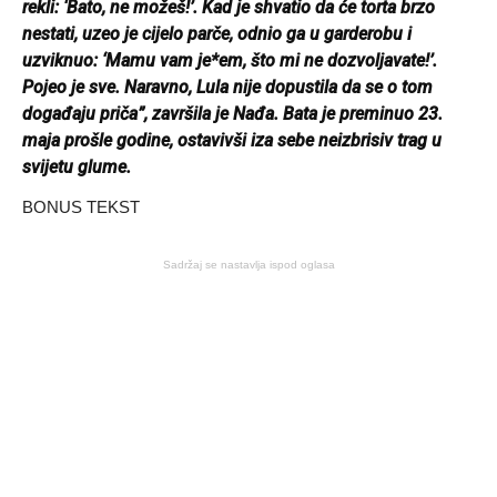
rekli: ‘Bato, ne možeš!’. Kad je shvatio da će torta brzo
nestati, uzeo je cijelo parče, odnio ga u garderobu i
uzviknuo: ‘Mamu vam je*em, što mi ne dozvoljavate!’.
Pojeo je sve. Naravno, Lula nije dopustila da se o tom
događaju priča”, završila je Nađa.
Bata je preminuo 23.
maja prošle godine, ostavivši iza sebe neizbrisiv trag u
svijetu glume.
BONUS TEKST
Sadržaj se nastavlja ispod oglasa