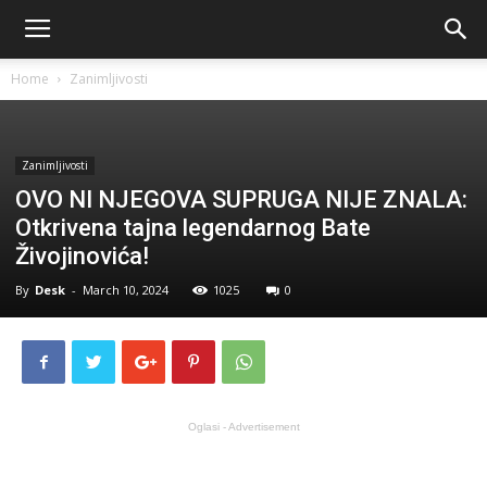
Home
Zanimljivosti
Zanimljivosti
OVO NI NJEGOVA SUPRUGA NIJE ZNALA:
Otkrivena tajna legendarnog Bate
Živojinovića!
By
Desk
-
March 10, 2024
1025
0
Oglasi - Advertisement