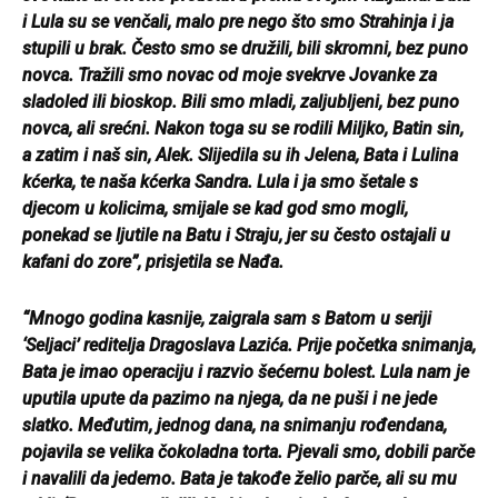
i Lula su se venčali, malo pre nego što smo Strahinja i ja
stupili u brak. Često smo se družili, bili skromni, bez puno
novca. Tražili smo novac od moje svekrve Jovanke za
sladoled ili bioskop. Bili smo mladi, zaljubljeni, bez puno
novca, ali srećni. Nakon toga su se rodili Miljko, Batin sin,
a zatim i naš sin, Alek. Slijedila su ih Jelena, Bata i Lulina
kćerka, te naša kćerka Sandra. Lula i ja smo šetale s
djecom u kolicima, smijale se kad god smo mogli,
ponekad se ljutile na Batu i Straju, jer su često ostajali u
kafani do zore”, prisjetila se Nađa.
“Mnogo godina kasnije, zaigrala sam s Batom u seriji
‘Seljaci’ reditelja Dragoslava Lazića. Prije početka snimanja,
Bata je imao operaciju i razvio šećernu bolest. Lula nam je
uputila upute da pazimo na njega, da ne puši i ne jede
slatko. Međutim, jednog dana, na snimanju rođendana,
pojavila se velika čokoladna torta. Pjevali smo, dobili parče
i navalili da jedemo. Bata je takođe želio parče, ali su mu