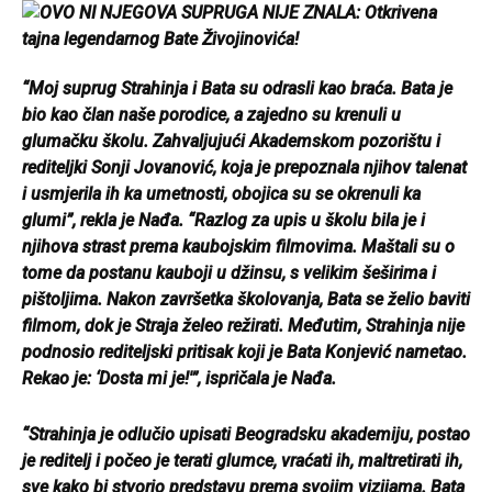
“Moj suprug Strahinja i Bata su odrasli kao braća. Bata je
bio kao član naše porodice, a zajedno su krenuli u
glumačku školu. Zahvaljujući Akademskom pozorištu i
rediteljki Sonji Jovanović, koja je prepoznala njihov talenat
i usmjerila ih ka umetnosti, obojica su se okrenuli ka
glumi”, rekla je Nađa.
“Razlog za upis u školu bila je i
njihova strast prema kaubojskim filmovima. Maštali su o
tome da postanu kauboji u džinsu, s velikim šeširima i
pištoljima. Nakon završetka školovanja, Bata se želio baviti
filmom, dok je Straja želeo režirati. Međutim, Strahinja nije
podnosio rediteljski pritisak koji je Bata Konjević nametao.
Rekao je: ‘Dosta mi je!'”, ispričala je Nađa.
“Strahinja je odlučio upisati Beogradsku akademiju, postao
je reditelj i počeo je terati glumce, vraćati ih, maltretirati ih,
sve kako bi stvorio predstavu prema svojim vizijama. Bata