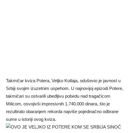
Takmičar kviza Potera, Veljko Kotlaja, oduševio je javnost u
Srbiji svojim izuzetnim uspehom. U najnovijoj epizodi Potere,
takmičari su ostvarili ubedljivu pobedu nad tragačicom
Milicom, osvojivši impresivnih 1.740.000 dinara, što je
rezultiralo obaranjem rekorda najviše pojedinačno odbrane
sume u istoriji ovog kviza.