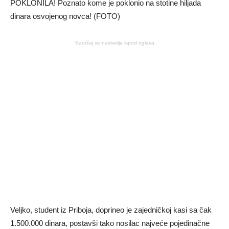
Sadržaj se nastavlja ispod oglasa
Veljko, student iz Priboja, doprineo je zajedničkoj kasi sa čak
1.500.000 dinara, postavši tako nosilac najveće pojedinačne