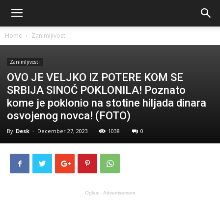
Home
Zanimljivosti
Zanimljivosti
OVO JE VELJKO IZ POTERE KOM SE
SRBIJA SINOĆ POKLONILA! Poznato
kome je poklonio na stotine hiljada dinara
osvojenog novca! (FOTO)
By
Desk
-
December 27, 2023
1038
0
Oglasi - Advertisement