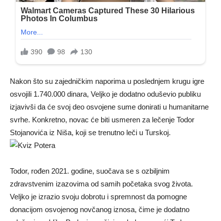
Nakon što su zajedničkim naporima u poslednjem krugu igre
osvojili 1.740.000 dinara, Veljko je dodatno oduševio publiku
izjavivši da će svoj deo osvojene sume donirati u humanitarne
svrhe. Konkretno, novac će biti usmeren za lečenje Todor
Stojanovića iz Niša, koji se trenutno leči u Turskoj.
Todor, rođen 2021. godine, suočava se s ozbiljnim
zdravstvenim izazovima od samih početaka svog života.
Veljko je izrazio svoju dobrotu i spremnost da pomogne
donacijom osvojenog novčanog iznosa, čime je dodatno