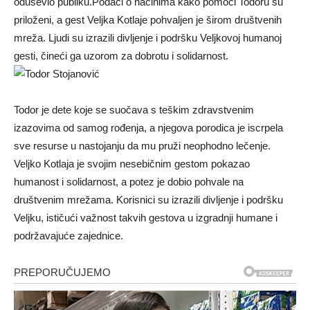
oduševio publiku.Podaci o načinima kako pomoći Todoru su
priloženi, a gest Veljka Kotlaje pohvaljen je širom društvenih
mreža. Ljudi su izrazili divljenje i podršku Veljkovoj humanoj
gesti, čineći ga uzorom za dobrotu i solidarnost.
Todor je dete koje se suočava s teškim zdravstvenim
izazovima od samog rođenja, a njegova porodica je iscrpela
sve resurse u nastojanju da mu pruži neophodno lečenje.
Veljko Kotlaja je svojim nesebičnim gestom pokazao
humanost i solidarnost, a potez je dobio pohvale na
društvenim mrežama. Korisnici su izrazili divljenje i podršku
Veljku, ističući važnost takvih gestova u izgradnji humane i
podržavajuće zajednice.