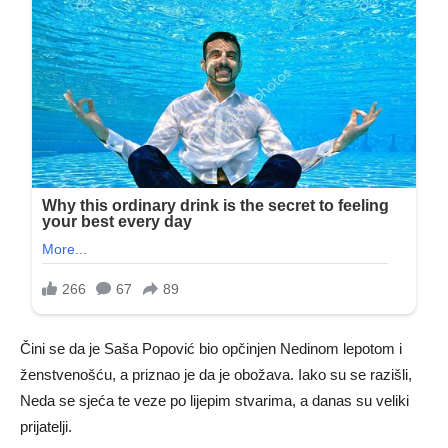
Čini se da je Saša Popović bio opčinjen Nedinom lepotom i
ženstvenošću, a priznao je da je obožava. Iako su se razišli,
Neda se sjeća te veze po lijepim stvarima, a danas su veliki
prijatelji.