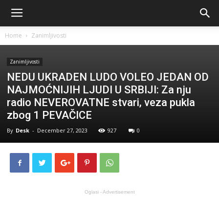
Home
Zanimljivosti
Zanimljivosti
NEDU UKRADEN LUDO VOLEO JEDAN OD
NAJMOĆNIJIH LJUDI U SRBIJI: Za nju
radio NEVEROVATNE stvari, veza pukla
zbog 1 PEVAČICE
By
Desk
-
December 27, 2023
927
0
Oglasi - Advertisement