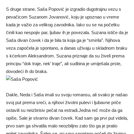
S druge strane, Saša Popović je izgradio dugotrajnu vezu s
pevačicom Suzanom Jovanović, koju je upoznao u vreme
kada je važio za velikog zavodnika. Iako su se na početku
činili kao nespojiv par, ljubav ih je povezala. Suzana ističe da je
Saša divan čovek i da je bila ta koja ga je “smirila”. Njihova
veza započela je spontano, a danas uživaju u skladnom braku
s kćerkom Aleksandrom. Suzana priznaje da su živeli prema
principu “dok traje, nek’ traje”, ali sudbina je umiješala prste,
dovodeći ih do braka.
Dakle, Neda i Saša imali su svoju romansu, ali svako je našao
svoj put prema sreći, a njihovi životni putevi i ljubavne priče
ostavili su neizbrisiv pečat na estradi.Jedna reč može da ga
opiše, Sale je stvarno divan čovek. Kad sam ga prvi put videla,
prvo sam ga shvatila malo neozbiljno zato što ga je pratio
epitet zavodnika. Šalim se, mi smo spontano počeli da živimo