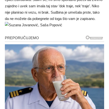
zajedno i uvek sam imala taj stav ‘dok traje, nek’ traje’. Niko
nije planirao ni vezu, ni brak. Sudbina je umešala prste, tako
da ne možete da pobegnete od toga što vam je zapisano.