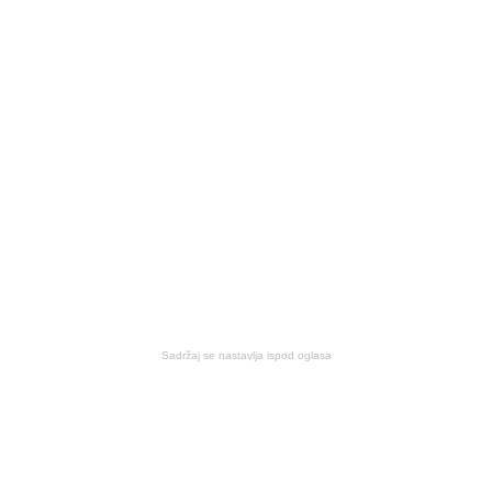
Sadržaj se nastavlja ispod oglasa