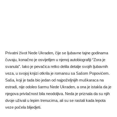
Privatni život Nede Ukraden, čije se ljubavne tajne godinama
čuvaju, konačno je osvijetljen u njenoj autobiografiji “Zora je
svanula”. Iako je pevačica retko delila detalje svojih ljubavnih
veza, u svojoj knjizi otkrila je romansu sa Sašom Popovićem.
Saša, koji je tada bio jedan od najpoželjnijih muškaraca na
estradi, nije odoleo šarmu Nede Ukraden, a ona je istakla da je
njegova privlačnost bila neodoljiva. Neda je priznala da su njih
dvoje uživali u lepim trenucima, ali su se rastali kada lepota
veze počela blijedjeti.