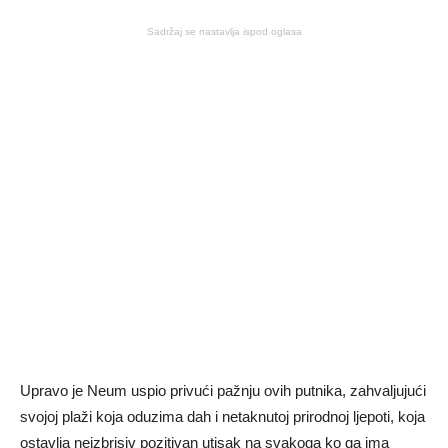
Sadržaj se nastavlja ispod oglasa
Upravo je Neum uspio privući pažnju ovih putnika, zahvaljujući
svojoj plaži koja oduzima dah i netaknutoj prirodnoj ljepoti, koja
ostavlja neizbrisiv pozitivan utisak na svakoga ko ga ima