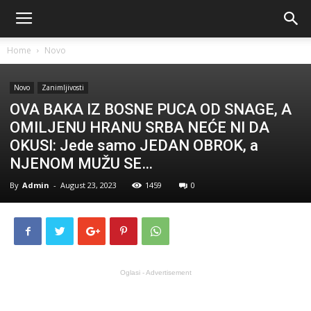
Home
Novo
Novo
Zanimljivosti
OVA BAKA IZ BOSNE PUCA OD SNAGE, A
OMILJENU HRANU SRBA NEĆE NI DA
OKUSI: Jede samo JEDAN OBROK, a
NJENOM MUŽU SE…
By
Admin
-
August 23, 2023
1459
0
Oglasi - Advertisement