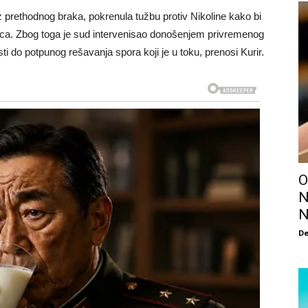
 iz prethodnog braka, pokrenula tužbu protiv Nikoline kako bi
oca. Zbog toga je sud intervenisao donošenjem privremenog
i do potpunog rešavanja spora koji je u toku, prenosi Kurir.
O
N
N
De