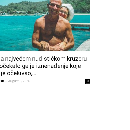
a najvećem nudističkom kruzeru
očekalo ga je iznenađenje koje
ije očekivao,...
sk
-
August 6, 2026
0