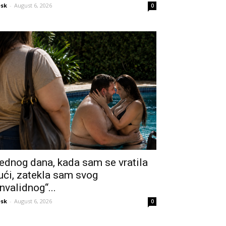
sk
-
August 6, 2026
0
ednog dana, kada sam se vratila
ući, zatekla sam svog
invalidnog“...
sk
-
August 6, 2026
0