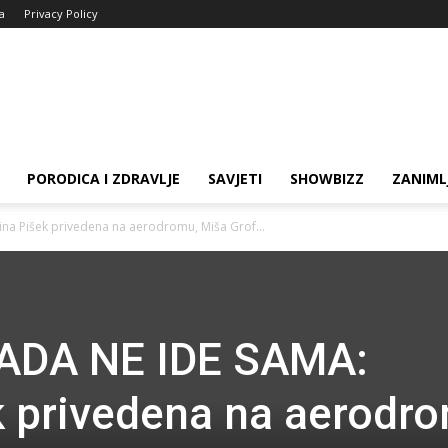
ja
Privacy Policy
PORODICA I ZDRAVLJE
SAVJETI
SHOWBIZZ
ZANIML
na Pišek privedena na aerodromu, Miša Grof...
ADA NE IDE SAMA:
k privedena na aerodr