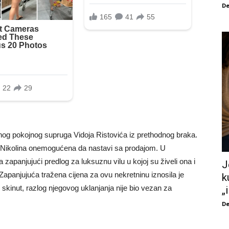
De
enog pokojnog supruga Vidoja Ristovića iz prethodnog braka.
e Nikolina onemogućena da nastavi sa prodajom. U
zapanjujući predlog za luksuznu vilu u kojoj su živeli ona i
J
 Zapanjujuća tražena cijena za ovu nekretninu iznosila je
k
u skinut, razlog njegovog uklanjanja nije bio vezan za
„
De