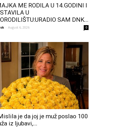
AJKA ME RODILA U 14.GODINI I
STAVILA U
ORODILIŠTU:URADIO SAM DNK...
sk
-
August 6, 2026
0
Mislila je da joj je muž poslao 100
uža iz ljubavi,...