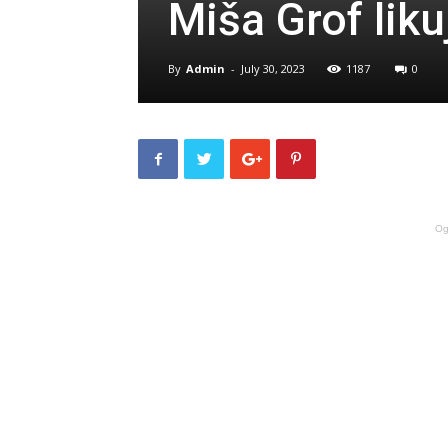
Miša Grof liku
By
Admin
-
July 30, 2023
1187
0
Og