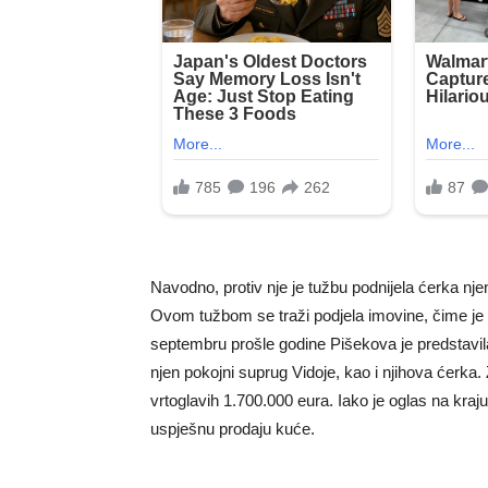
Navodno, protiv nje je tužbu podnijela ćerka nj
Ovom tužbom se traži podjela imovine, čime j
septembru prošle godine Pišekova je predstavila 
njen pokojni suprug Vidoje, kao i njihova ćerka.
vrtoglavih 1.700.000 eura. Iako je oglas na kraj
uspješnu prodaju kuće.