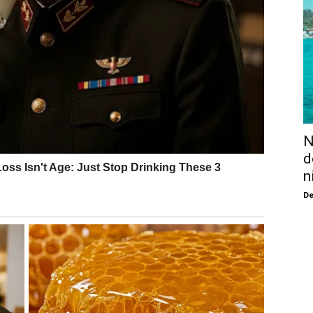
N
d
n
De