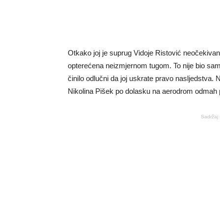
Otkako joj je suprug Vidoje Ristović neočekiva
opterećena neizmjernom tugom. To nije bio samo
činilo odlučni da joj uskrate pravo nasljedstva. N
Nikolina Pišek po dolasku na aerodrom odmah pr
Sadržaj 