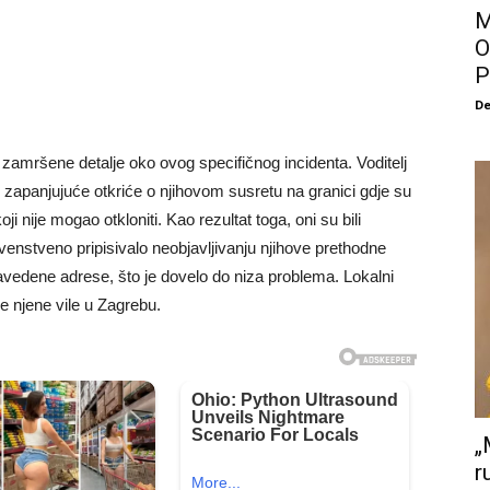
M
O
P
De
la zamršene detalje oko ovog specifičnog incidenta. Voditelj
 zapanjujuće otkriće o njihovom susretu na granici gdje su
 nije mogao otkloniti. Kao rezultat toga, oni su bili
venstveno pripisivalo neobjavljivanju njihove prethodne
avedene adrese, što je dovelo do niza problema. Lokalni
aje njene vile u Zagrebu.
„
r