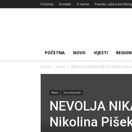
Početna
Kontakt
O nama
Pravila i uslovi korišten
Zdravlje
za
dan
POČETNA
NOVO
VIJESTI
REGION
Home
Novo
NEVOLJA NIKADA NE IDE SAMA: Nikoli
Novo
Zanimljivosti
NEVOLJA NIK
Nikolina Piše