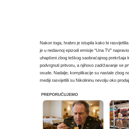
Nakon toga, hrabro je istupila kako bi rasvijetli
je u nedavnoj epizodi emisije “Una TV” napravio
uhapšeni zbog teškog saobraćajnog prekršaja koji
podvrgnuti pritvoru, a njihovo zadržavanje se pr
osude. Nadalje, komplikacije su nastale zbog n
mediji rasvijetlili su Nikolininu nevolju oko prod