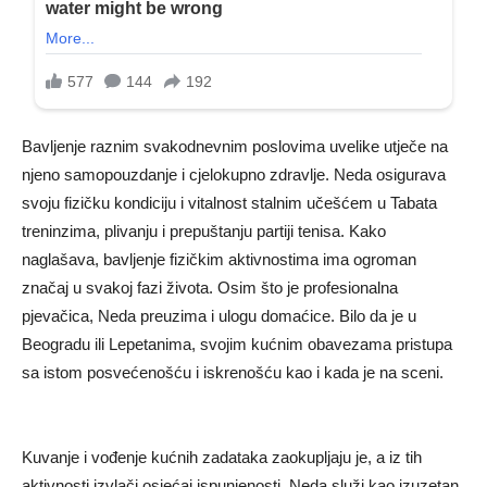
Bavljenje raznim svakodnevnim poslovima uvelike utječe na
njeno samopouzdanje i cjelokupno zdravlje. Neda osigurava
svoju fizičku kondiciju i vitalnost stalnim učešćem u Tabata
treninzima, plivanju i prepuštanju partiji tenisa. Kako
naglašava, bavljenje fizičkim aktivnostima ima ogroman
značaj u svakoj fazi života. Osim što je profesionalna
pjevačica, Neda preuzima i ulogu domaćice. Bilo da je u
Beogradu ili Lepetanima, svojim kućnim obavezama pristupa
sa istom posvećenošću i iskrenošću kao i kada je na sceni.
Kuvanje i vođenje kućnih zadataka zaokupljaju je, a iz tih
aktivnosti izvlači osjećaj ispunjenosti. Neda služi kao izuzetan