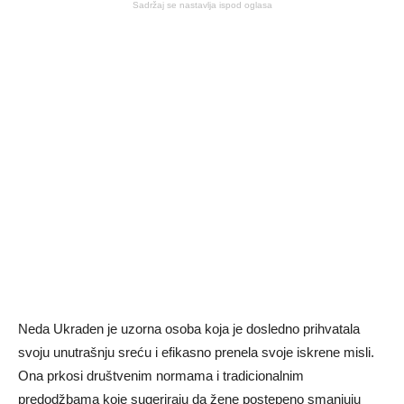
Sadržaj se nastavlja ispod oglasa
Neda Ukraden je uzorna osoba koja je dosledno prihvatala
svoju unutrašnju sreću i efikasno prenela svoje iskrene misli.
Ona prkosi društvenim normama i tradicionalnim
predodžbama koje sugeriraju da žene postepeno smanjuju