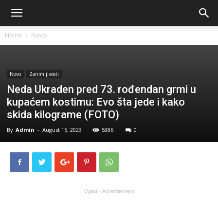
Home
Novo
Novo
Zanimljivosti
Neda Ukraden pred 73. rođendan grmi u
kupaćem kostimu: Evo šta jede i kako
skida kilograme (FOTO)
By
Admin
-
August 15, 2023
5386
0
Oglasi - Advertisement