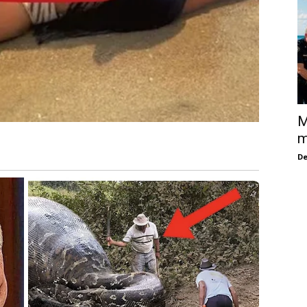
M
m
De