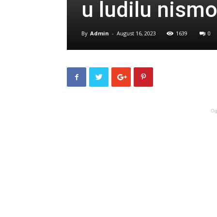
u ludilu nismo
By
Admin
-
August 16, 2023
1639
0
Og