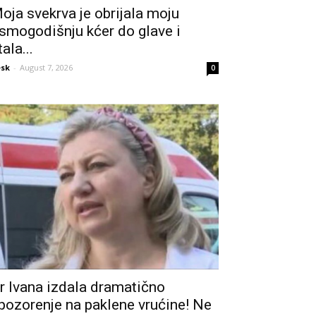
oja svekrva je obrijala moju
smogodišnju kćer do glave i
tala...
sk
-
August 7, 2026
0
r Ivana izdala dramatično
pozorenje na paklene vrućine! Ne