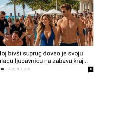
oj bivši suprug doveo je svoju
ladu ljubavnicu na zabavu kraj...
sk
-
August 7, 2026
0