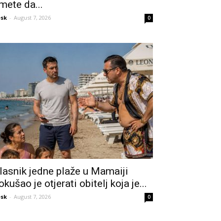
mete da...
sk
-
August 7, 2026
0
lasnik jedne plaže u Mamaiji
okušao je otjerati obitelj koja je...
sk
-
August 7, 2026
0