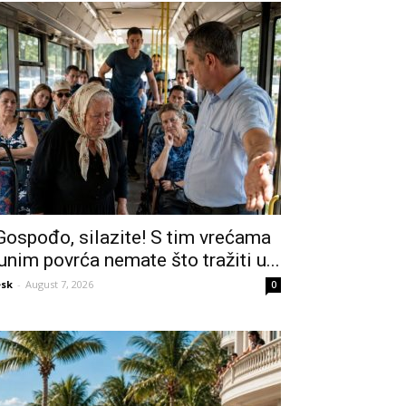
Gospođo, silazite! S tim vrećama
unim povrća nemate što tražiti u...
sk
-
August 7, 2026
0