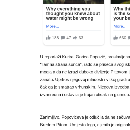
U reportaži Kurira, Gorica Popović, proslavljen
“Tamna strana sunca”, rado se priseća svog is
mogla a da ne izrazi duboko divljenje Pittovom
zanatu. Uprkos njegovoj mladosti i vitkoj građi
čak ga je smatrao vrhunskim. Njegova izvedba lik
izvanredna i ostavila je trajan utisak na glumicu.
Zanimljivo, Popovićeva je odlučila da ne sačuva 
Bredom Pitom. Umjesto toga, cijenila je originaln