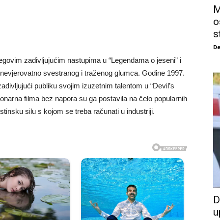
M
o
s
De
egovim zadivljujućim nastupima u “Legendama o jeseni” i
 nevjerovatno svestranog i traženog glumca. Godine 1997.
 zadivljujući publiku svojim izuzetnim talentom u “Devil’s
onarna filma bez napora su ga postavila na čelo popularnih
tinsku silu s kojom se treba računati u industriji.
D
u