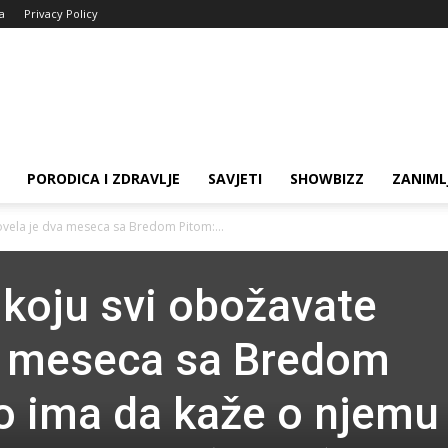
ja
Privacy Policy
PORODICA I ZDRAVLJE
SAVJETI
SHOWBIZZ
ZANIML
ovela je dva meseca sa Bredom Pitom:...
koju svi obožavate
va meseca sa Bredom
o ima da kaže o njemu 