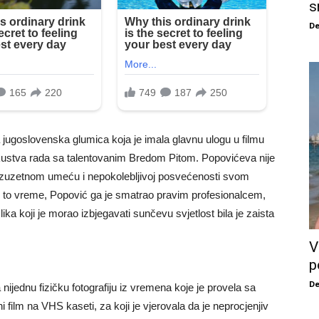
s
De
a jugoslovenska glumica koja je imala glavnu ulogu u filmu
kustva rada sa talentovanim Bredom Pitom. Popovićeva nije
 izuzetnom umeću i nepokolebljivoj posvećenosti svom
 u to vreme, Popović ga je smatrao pravim profesionalcem,
a koji je morao izbjegavati sunčevu svjetlost bila je zaista
V
p
De
nijednu fizičku fotografiju iz vremena koje je provela sa
i film na VHS kaseti, za koji je vjerovala da je neprocjenjiv