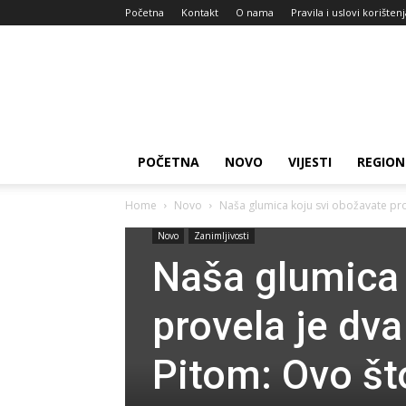
Početna
Kontakt
O nama
Pravila i uslovi korišten
Zdravlje
za
dan
POČETNA
NOVO
VIJESTI
REGION
Home
Novo
Naša glumica koju svi obožavate pr
Novo
Zanimljivosti
Naša glumica 
provela je d
Pitom: Ovo št