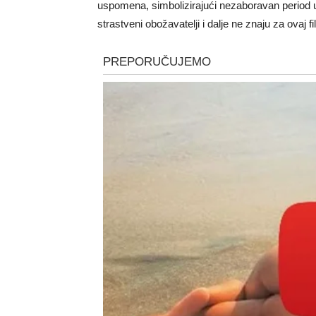
uspomena, simbolizirajući nezaboravan period u n
strastveni obožavatelji i dalje ne znaju za ova