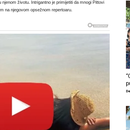
jenom životu. Intrigantno je primijetiti da mnogi Pittovi
j film na njegovom opsežnom repertoaru.
“
p
De