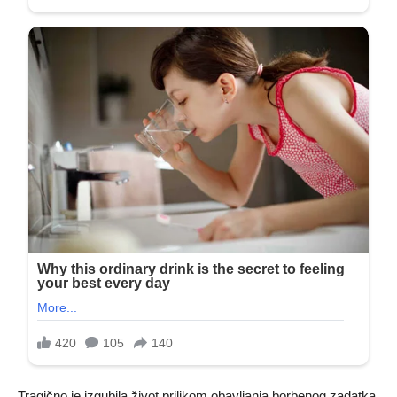
Tragično je izgubila život prilikom obavljanja borbenog zadatka