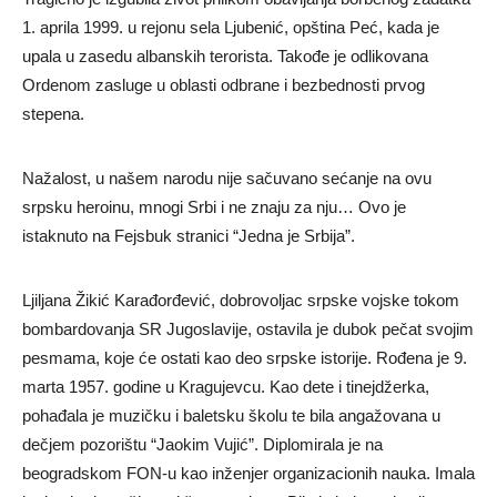
1. aprila 1999. u rejonu sela Ljubenić, opština Peć, kada je
upala u zasedu albanskih terorista. Takođe je odlikovana
Ordenom zasluge u oblasti odbrane i bezbednosti prvog
stepena.
Nažalost, u našem narodu nije sačuvano sećanje na ovu
srpsku heroinu, mnogi Srbi i ne znaju za nju… Ovo je
istaknuto na Fejsbuk stranici “Jedna je Srbija”.
Ljiljana Žikić Karađorđević, dobrovoljac srpske vojske tokom
bombardovanja SR Jugoslavije, ostavila je dubok pečat svojim
pesmama, koje će ostati kao deo srpske istorije. Rođena je 9.
marta 1957. godine u Kragujevcu. Kao dete i tinejdžerka,
pohađala je muzičku i baletsku školu te bila angažovana u
dečjem pozorištu “Jaokim Vujić”. Diplomirala je na
beogradskom FON-u kao inženjer organizacionih nauka. Imala