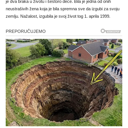
je dva braka u životu i šestoro dece. Bila je jedna od onih
neustrašivih žena koja je bila spremna sve da izgubi za svoju
zemlju. Nažalost, izgubila je svoj život tog 1. aprila 1999.