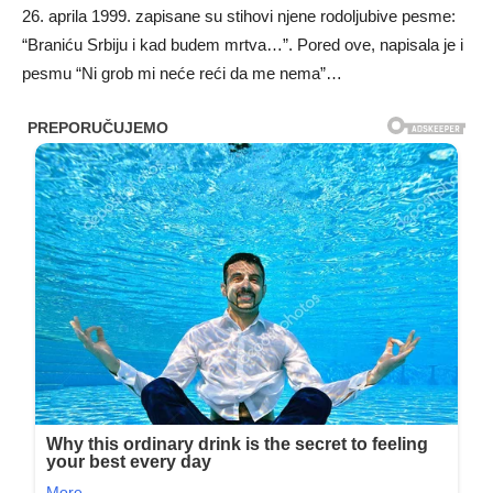
26. aprila 1999. zapisane su stihovi njene rodoljubive pesme:
“Braniću Srbiju i kad budem mrtva…”. Pored ove, napisala je i
pesmu “Ni grob mi neće reći da me nema”…