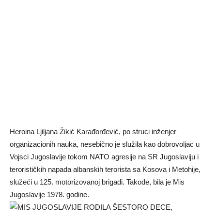
Heroina Ljiljana Žikić Karađorđević, po struci inženjer
organizacionih nauka, nesebično je služila kao dobrovoljac u
Vojsci Jugoslavije tokom NATO agresije na SR Jugoslaviju i
terorističkih napada albanskih terorista sa Kosova i Metohije,
služeći u 125. motorizovanoj brigadi. Takođe, bila je Mis
Jugoslavije 1978. godine.