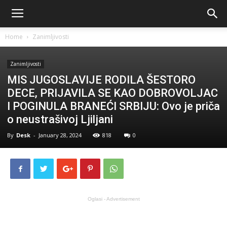
Home
Zanimljivosti
Zanimljivosti
MIS JUGOSLAVIJE RODILA ŠESTORO
DECE, PRIJAVILA SE KAO DOBROVOLJAC
I POGINULA BRANEĆI SRBIJU: Ovo je priča
o neustrašivoj Ljiljani
By
Desk
-
January 28, 2024
818
0
Oglasi - Advertisement