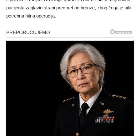
pacijenta zaglavio strani predmet od bronze, zbog čega je bila
potrebna hitna operacija.