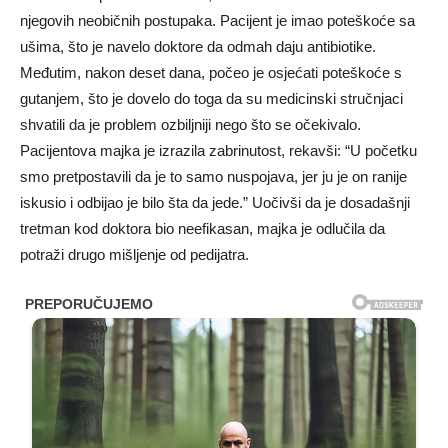
njegovih neobičnih postupaka. Pacijent je imao poteškoće sa
ušima, što je navelo doktore da odmah daju antibiotike.
Međutim, nakon deset dana, počeo je osjećati poteškoće s
gutanjem, što je dovelo do toga da su medicinski stručnjaci
shvatili da je problem ozbiljniji nego što se očekivalo.
Pacijentova majka je izrazila zabrinutost, rekavši: “U početku
smo pretpostavili da je to samo nuspojava, jer ju je on ranije
iskusio i odbijao je bilo šta da jede.” Uočivši da je dosadašnji
tretman kod doktora bio neefikasan, majka je odlučila da
potraži drugo mišljenje od pedijatra.