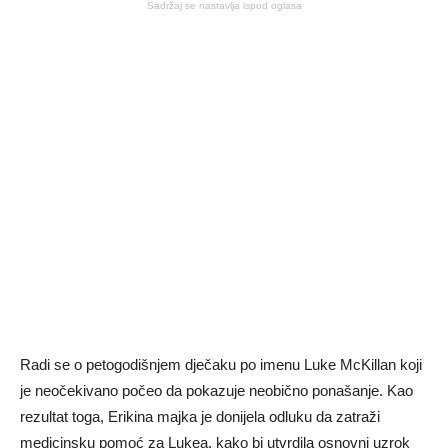
Sadržaj se nastavlja ispod oglasa
Radi se o petogodišnjem dječaku po imenu Luke McKillan koji
je neočekivano počeo da pokazuje neobično ponašanje. Kao
rezultat toga, Erikina majka je donijela odluku da zatraži
medicinsku pomoć za Lukea, kako bi utvrdila osnovni uzrok