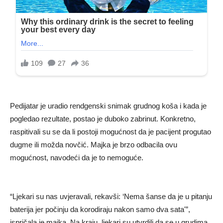
Pedijatar je uradio rendgenski snimak grudnog koša i kada je
pogledao rezultate, postao je duboko zabrinut. Konkretno,
raspitivali su se da li postoji mogućnost da je pacijent progutao
dugme ili možda novčić. Majka je brzo odbacila ovu
mogućnost, navodeći da je to nemoguće.
“Ljekari su nas uvjeravali, rekavši: ‘Nema šanse da je u pitanju
baterija jer počinju da korodiraju nakon samo dva sata'”,
ispričala je majka. Na kraju, ljekari su utvrdili da se u grudima