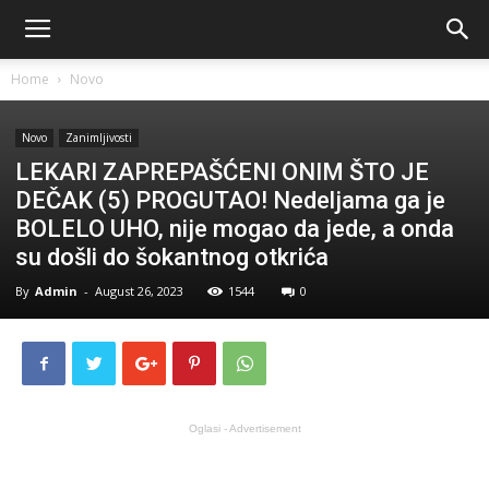
Home
Novo
Novo
Zanimljivosti
LEKARI ZAPREPAŠĆENI ONIM ŠTO JE
DEČAK (5) PROGUTAO! Nedeljama ga je
BOLELO UHO, nije mogao da jede, a onda
su došli do šokantnog otkrića
By
Admin
-
August 26, 2023
1544
0
Oglasi - Advertisement