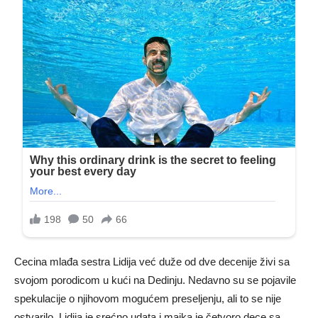
Cecina mlađa sestra Lidija već duže od dve decenije živi sa
svojom porodicom u kući na Dedinju. Nedavno su se pojavile
spekulacije o njihovom mogućem preseljenju, ali to se nije
ostvarilo. Lidija je srećno udata i majka je četvoro dece sa