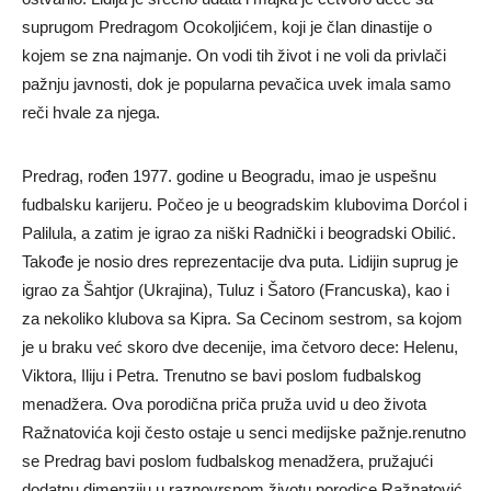
suprugom Predragom Ocokoljićem, koji je član dinastije o
kojem se zna najmanje. On vodi tih život i ne voli da privlači
pažnju javnosti, dok je popularna pevačica uvek imala samo
reči hvale za njega.
Predrag, rođen 1977. godine u Beogradu, imao je uspešnu
fudbalsku karijeru. Počeo je u beogradskim klubovima Dorćol i
Palilula, a zatim je igrao za niški Radnički i beogradski Obilić.
Takođe je nosio dres reprezentacije dva puta. Lidijin suprug je
igrao za Šahtjor (Ukrajina), Tuluz i Šatoro (Francuska), kao i
za nekoliko klubova sa Kipra. Sa Cecinom sestrom, sa kojom
je u braku već skoro dve decenije, ima četvoro dece: Helenu,
Viktora, Iliju i Petra. Trenutno se bavi poslom fudbalskog
menadžera. Ova porodična priča pruža uvid u deo života
Ražnatovića koji često ostaje u senci medijske pažnje.renutno
se Predrag bavi poslom fudbalskog menadžera, pružajući
dodatnu dimenziju u raznovrsnom životu porodice Ražnatović.