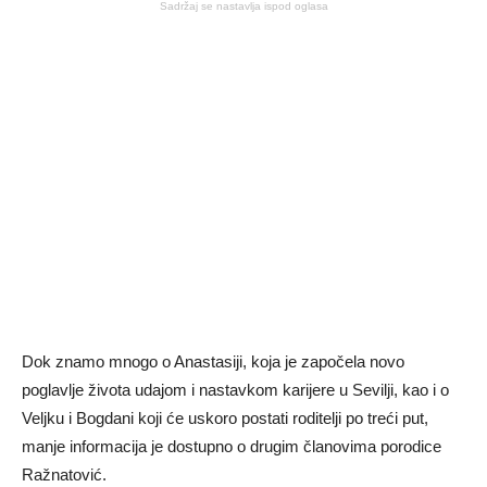
Sadržaj se nastavlja ispod oglasa
Dok znamo mnogo o Anastasiji, koja je započela novo
poglavlje života udajom i nastavkom karijere u Sevilji, kao i o
Veljku i Bogdani koji će uskoro postati roditelji po treći put,
manje informacija je dostupno o drugim članovima porodice
Ražnatović.