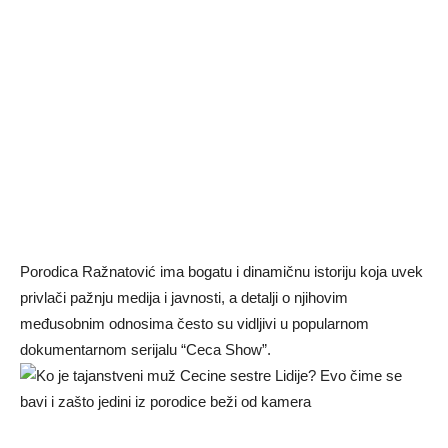
Porodica Ražnatović ima bogatu i dinamičnu istoriju koja uvek
privlači pažnju medija i javnosti, a detalji o njihovim
međusobnim odnosima često su vidljivi u popularnom
dokumentarnom serijalu “Ceca Show”.