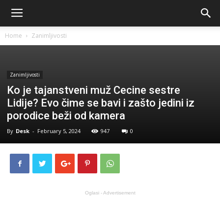
Home
Zanimljivosti
Zanimljivosti
Ko je tajanstveni muž Cecine sestre
Lidije? Evo čime se bavi i zašto jedini iz
porodice beži od kamera
By
Desk
-
February 5, 2024
947
0
Oglasi - Advertisement