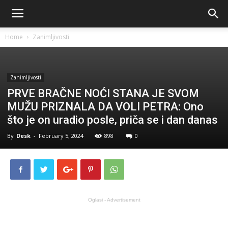
Home
Zanimljivosti
Zanimljivosti
PRVE BRAČNE NOĆI STANA JE SVOM
MUŽU PRIZNALA DA VOLI PETRA: Ono
što je on uradio posle, priča se i dan danas
By
Desk
-
February 5, 2024
898
0
Oglasi - Advertisement