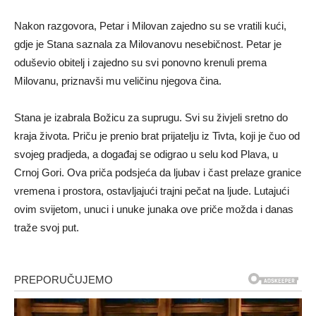
Nakon razgovora, Petar i Milovan zajedno su se vratili kući,
gdje je Stana saznala za Milovanovu nesebičnost. Petar je
oduševio obitelj i zajedno su svi ponovno krenuli prema
Milovanu, priznavši mu veličinu njegova čina.
Stana je izabrala Božicu za suprugu. Svi su živjeli sretno do
kraja života. Priču je prenio brat prijatelju iz Tivta, koji je čuo od
svojeg pradjeda, a događaj se odigrao u selu kod Plava, u
Crnoj Gori. Ova priča podsjeća da ljubav i čast prelaze granice
vremena i prostora, ostavljajući trajni pečat na ljude. Lutajući
ovim svijetom, unuci i unuke junaka ove priče možda i danas
traže svoj put.