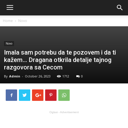
Home
Novo
Novo
Imala sam potrebu da te pozovem i da ti
kažem… Dragana otkrila detalje tajnog
razgovora sa Cecom
By
Admin
-
October 26, 2023
1712
0
Oglasi - Advertisement