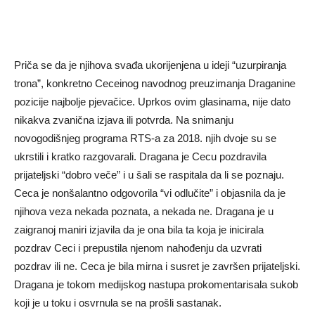
Priča se da je njihova svađa ukorijenjena u ideji “uzurpiranja
trona”, konkretno Ceceinog navodnog preuzimanja Draganine
pozicije najbolje pjevačice. Uprkos ovim glasinama, nije dato
nikakva zvanična izjava ili potvrda. Na snimanju
novogodišnjeg programa RTS-a za 2018. njih dvoje su se
ukrstili i kratko razgovarali. Dragana je Cecu pozdravila
prijateljski “dobro veče” i u šali se raspitala da li se poznaju.
Ceca je nonšalantno odgovorila “vi odlučite” i objasnila da je
njihova veza nekada poznata, a nekada ne. Dragana je u
zaigranoj maniri izjavila da je ona bila ta koja je inicirala
pozdrav Ceci i prepustila njenom nahođenju da uzvrati
pozdrav ili ne. Ceca je bila mirna i susret je završen prijateljski.
Dragana je tokom medijskog nastupa prokomentarisala sukob
koji je u toku i osvrnula se na prošli sastanak.