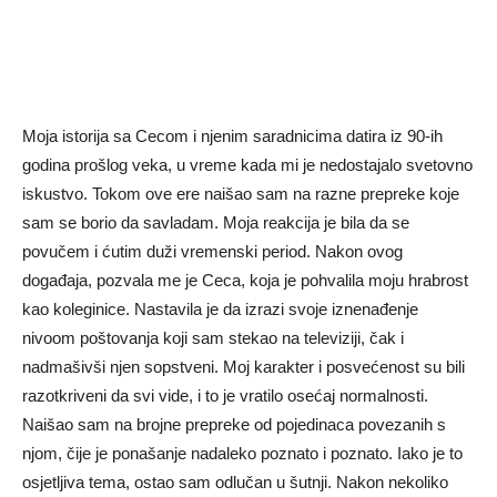
Moja istorija sa Cecom i njenim saradnicima datira iz 90-ih
godina prošlog veka, u vreme kada mi je nedostajalo svetovno
iskustvo. Tokom ove ere naišao sam na razne prepreke koje
sam se borio da savladam. Moja reakcija je bila da se
povučem i ćutim duži vremenski period. Nakon ovog
događaja, pozvala me je Ceca, koja je pohvalila moju hrabrost
kao koleginice. Nastavila je da izrazi svoje iznenađenje
nivoom poštovanja koji sam stekao na televiziji, čak i
nadmašivši njen sopstveni. Moj karakter i posvećenost su bili
razotkriveni da svi vide, i to je vratilo osećaj normalnosti.
Naišao sam na brojne prepreke od pojedinaca povezanih s
njom, čije je ponašanje nadaleko poznato i poznato. Iako je to
osjetljiva tema, ostao sam odlučan u šutnji. Nakon nekoliko