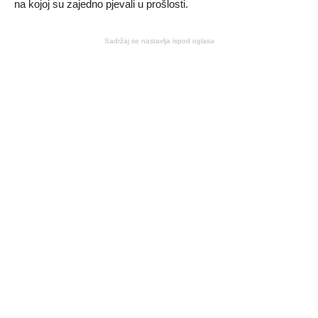
na kojoj su zajedno pjevali u prošlosti.
Sadržaj se nastavlja ispod oglasa