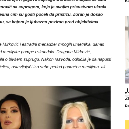
De
anović sa suprugom, koja je svojim prisustvom ukrala
edna čim su gosti počeli da pristižu. Zoran je došao
nu, sa kojom je ljubazno pozirao pred objektivima
e Mirković i estradni menadžer mnogih umetnika, danas
d medijske pompe i skandala. Dragana Mirković,
ila o bivšem suprugu. Nakon razvoda, odlučila je da napusti
elića, ostavljajući iza sebe period popraćen medijima, ali
„
ž
De