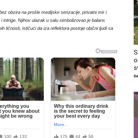
z obzira na prošle medijske senzacije, privatni mir i
 intrigе. Njihov ulazak u salu simbolizovao je balans
 ličnosti, ističući da iza reflektora postoje obični ljudi sa
S
o
s
De