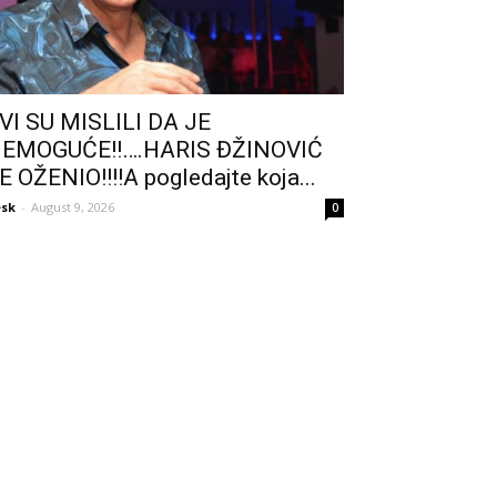
VI SU MISLILI DA JE
EMOGUĆE!!….HARIS ĐŽINOVIĆ
E OŽENIO!!!!A pogledajte koja...
sk
-
August 9, 2026
0