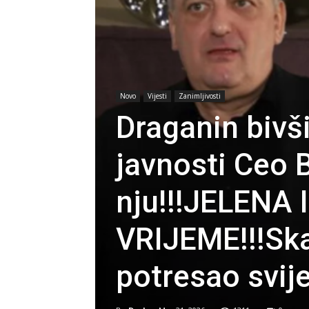
Novo
Vijesti
Zanimljivosti
Draganin biv
javnosti Ceo 
nju!!!JELENA 
VRIJEME!!!Ska
potresao svije