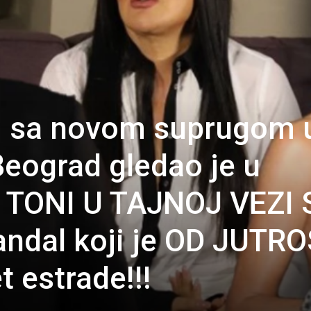
ši sa novom suprugom 
Beograd gledao je u
I TONI U TAJNOJ VEZI
ndal koji je OD JUTRO
t estrade!!!