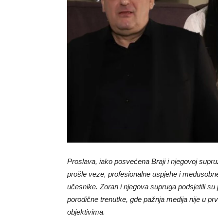
Proslava, iako posvećena Braji i njegovoj supru
prošle veze, profesionalne uspjehe i međusobne o
učesnike. Zoran i njegova supruga podsjetili su 
porodične trenutke, gde pažnja medija nije u pr
objektivima.