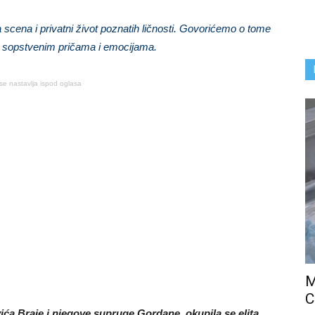
cena i privatni život poznatih ličnosti. Govorićemo o tome
sa sopstvenim pričama i emocijama.
se nastavlja ispod oglasa
M
C
ića Braje i njegove supruge Gordane, okupila se elita