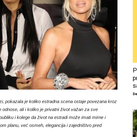
P
p
s
De
zi, pokazala je koliko estradna scena ostaje povezana kroz
dnose, ali i koliko je privatni život važan za sve
publiku i kolege da život na estradi može imati mirne i
vom planu, već osmeh, elegancija i zajedništvo pred