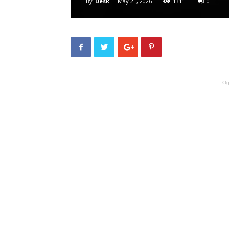
By
Desk
-
May 21, 2026
1311
0
Og