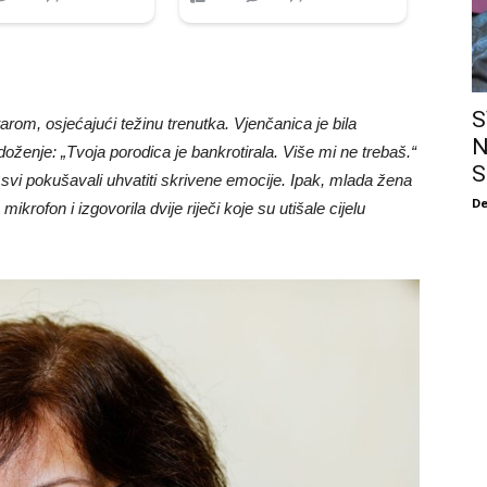
S
arom, osjećajući težinu trenutka. Vjenčanica je bila
N
adoženje: „Tvoja porodica je bankrotirala. Više mi ne trebaš.“
S
u svi pokušavali uhvatiti skrivene emocije. Ipak, mlada žena
De
ikrofon i izgovorila dvije riječi koje su utišale cijelu