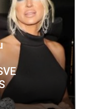
u
 SVE
S