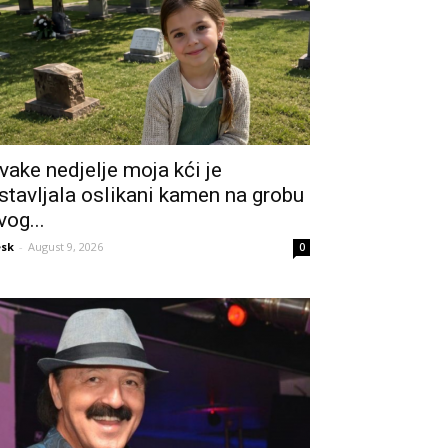
vake nedjelje moja kći je
stavljala oslikani kamen na grobu
vog...
sk
-
August 9, 2026
0