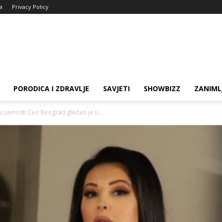
ja
Privacy Policy
PORODICA I ZDRAVLJE
SAVJETI
SHOWBIZZ
ZANIML
 javnosti Ceo Beograd gledao je u...