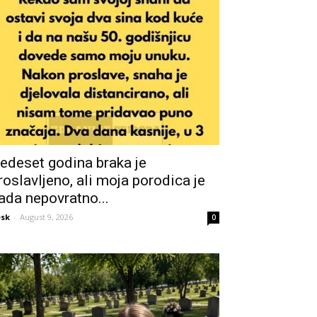
edeset godina braka je
roslavljeno, ali moja porodica je
ada nepovratno...
sk
-
August 9, 2026
0