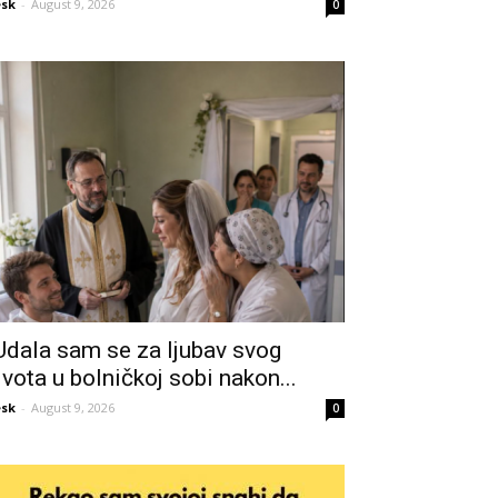
sk
-
August 9, 2026
0
Udala sam se za ljubav svog
ivota u bolničkoj sobi nakon...
sk
-
August 9, 2026
0