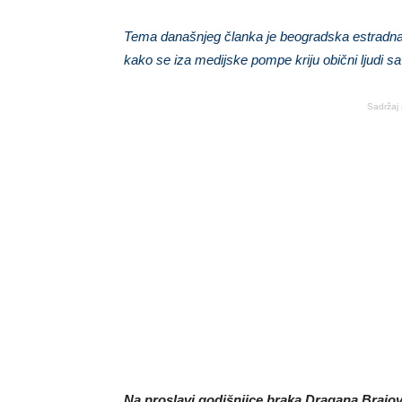
Tema današnjeg članka je beogradska estradna s
kako se iza medijske pompe kriju obični ljudi 
Sadržaj 
Na proslavi godišnjice braka Dragana Brajov