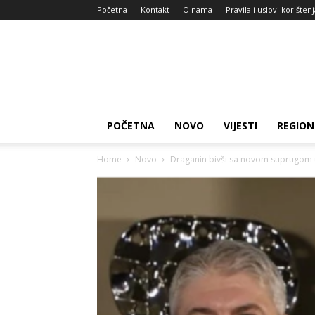
Početna
Kontakt
O nama
Pravila i uslovi korišten
Zdravlje
za
dan
POČETNA
NOVO
VIJESTI
REGION
Home
Novo
Draganin bivši sa novom suprugom u