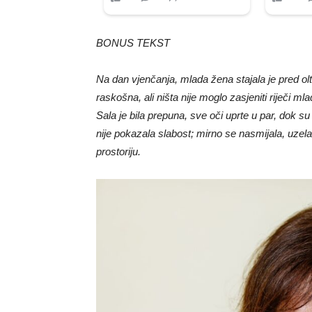
BONUS TEKST
Na dan vjenčanja, mlada žena stajala je pred olt
raskošna, ali ništa nije moglo zasjeniti riječi ml
Sala je bila prepuna, sve oči uprte u par, dok s
nije pokazala slabost; mirno se nasmijala, uzela m
prostoriju.