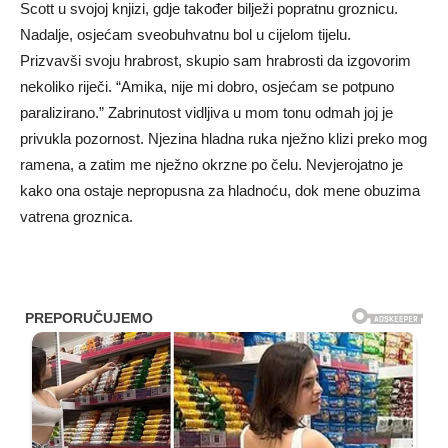
Scott u svojoj knjizi, gdje također bilježi popratnu groznicu.
Nadalje, osjećam sveobuhvatnu bol u cijelom tijelu.
Prizvavši svoju hrabrost, skupio sam hrabrosti da izgovorim
nekoliko riječi. “Amika, nije mi dobro, osjećam se potpuno
paralizirano.” Zabrinutost vidljiva u mom tonu odmah joj je
privukla pozornost. Njezina hladna ruka nježno klizi preko mog
ramena, a zatim me nježno okrzne po čelu. Nevjerojatno je
kako ona ostaje nepropusna za hladnoću, dok mene obuzima
vatrena groznica.