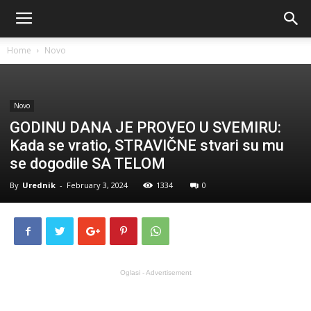
Home
Novo
Novo
GODINU DANA JE PROVEO U SVEMIRU:
Kada se vratio, STRAVIČNE stvari su mu
se dogodile SA TELOM
By
Urednik
-
February 3, 2024
1334
0
Oglasi - Advertisement