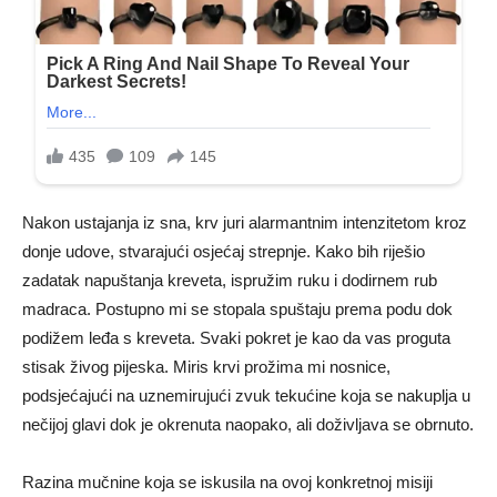
Nakon ustajanja iz sna, krv juri alarmantnim intenzitetom kroz
donje udove, stvarajući osjećaj strepnje. Kako bih riješio
zadatak napuštanja kreveta, ispružim ruku i dodirnem rub
madraca. Postupno mi se stopala spuštaju prema podu dok
podižem leđa s kreveta. Svaki pokret je kao da vas proguta
stisak živog pijeska. Miris krvi prožima mi nosnice,
podsjećajući na uznemirujući zvuk tekućine koja se nakuplja u
nečijoj glavi dok je okrenuta naopako, ali doživljava se obrnuto.
Razina mučnine koja se iskusila na ovoj konkretnoj misiji