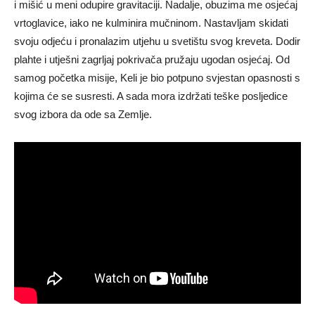
i mišić u meni odupire gravitaciji. Nadalje, obuzima me osjećaj
vrtoglavice, iako ne kulminira mučninom. Nastavljam skidati
svoju odjeću i pronalazim utjehu u svetištu svog kreveta. Dodir
plahte i utješni zagrljaj pokrivača pružaju ugodan osjećaj. Od
samog početka misije, Keli je bio potpuno svjestan opasnosti s
kojima će se susresti. A sada mora izdržati teške posljedice
svog izbora da ode sa Zemlje.