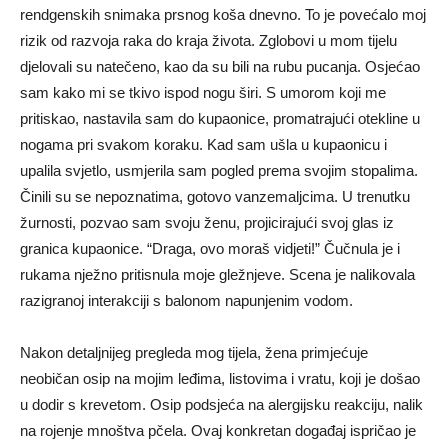
rendgenskih snimaka prsnog koša dnevno. To je povećalo moj
rizik od razvoja raka do kraja života. Zglobovi u mom tijelu
djelovali su natečeno, kao da su bili na rubu pucanja. Osjećao
sam kako mi se tkivo ispod nogu širi. S umorom koji me
pritiskao, nastavila sam do kupaonice, promatrajući otekline u
nogama pri svakom koraku. Kad sam ušla u kupaonicu i
upalila svjetlo, usmjerila sam pogled prema svojim stopalima.
Činili su se nepoznatima, gotovo vanzemaljcima. U trenutku
žurnosti, pozvao sam svoju ženu, projicirajući svoj glas iz
granica kupaonice. “Draga, ovo moraš vidjeti!” Čučnula je i
rukama nježno pritisnula moje gležnjeve. Scena je nalikovala
razigranoj interakciji s balonom napunjenim vodom.
Nakon detaljnijeg pregleda mog tijela, žena primjećuje
neobičan osip na mojim leđima, listovima i vratu, koji je došao
u dodir s krevetom. Osip podsjeća na alergijsku reakciju, nalik
na rojenje mnoštva pčela. Ovaj konkretan događaj ispričao je