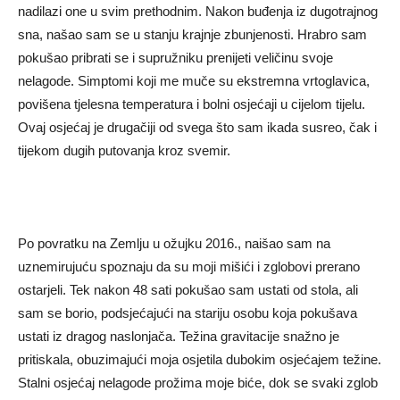
nadilazi one u svim prethodnim. Nakon buđenja iz dugotrajnog
sna, našao sam se u stanju krajnje zbunjenosti. Hrabro sam
pokušao pribrati se i supružniku prenijeti veličinu svoje
nelagode. Simptomi koji me muče su ekstremna vrtoglavica,
povišena tjelesna temperatura i bolni osjećaji u cijelom tijelu.
Ovaj osjećaj je drugačiji od svega što sam ikada susreo, čak i
tijekom dugih putovanja kroz svemir.
Po povratku na Zemlju u ožujku 2016., naišao sam na
uznemirujuću spoznaju da su moji mišići i zglobovi prerano
ostarjeli. Tek nakon 48 sati pokušao sam ustati od stola, ali
sam se borio, podsjećajući na stariju osobu koja pokušava
ustati iz dragog naslonjača. Težina gravitacije snažno je
pritiskala, obuzimajući moja osjetila dubokim osjećajem težine.
Stalni osjećaj nelagode prožima moje biće, dok se svaki zglob