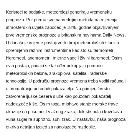
Koristeći te podatke, meteorolozi generiraju vremensku
prognozu. Put prema sve naprednijim metodama mjerenja
atmosferskih uvjeta započeo je 1848. godine objavljivanjem
prve vremenske prognoze u britanskim novinama Daily News.
U današnje vrijeme postoji veliki broj meteoroloških stanica
opremljenih raznim instrumentima kao što su termometri,
higrometri, anemometri, mjerne vage i živini barometri. Osim
ovih postaja, podaci se također prikupljaju pomoću
meteoroloških balona, ​​zrakoplova, satelita i radarske
tehnologije. U području prognoze vremena treba voditi računa i
o promatranju prirodnih pokazatelja. Na primjer, čvrsto
zatvorene ljuske češera služe kao pouzdani pokazatelj
nadolazeće kiše. Osim toga, mlohavo stanje morske trave
ukazuje na prisutnost vlažnog zraka, dok stisnuta i kovrčava
vuna sugerira suprotno, suhi zrak. U nastavku, naša prognoza
otkriva detaljan izgled za nadolazeće razdoblje.