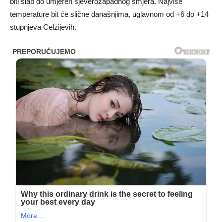
biti slab do umjeren sjeverozapadnog smjera. Najviše
temperature bit će slične današnjima, uglavnom od +6 do +14
stupnjeva Celzijevih.