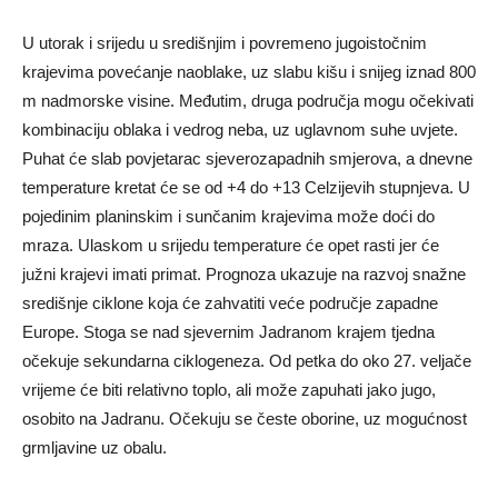
U utorak i srijedu u središnjim i povremeno jugoistočnim
krajevima povećanje naoblake, uz slabu kišu i snijeg iznad 800
m nadmorske visine. Međutim, druga područja mogu očekivati
​​kombinaciju oblaka i vedrog neba, uz uglavnom suhe uvjete.
Puhat će slab povjetarac sjeverozapadnih smjerova, a dnevne
temperature kretat će se od +4 do +13 Celzijevih stupnjeva. U
pojedinim planinskim i sunčanim krajevima može doći do
mraza. Ulaskom u srijedu temperature će opet rasti jer će
južni krajevi imati primat. Prognoza ukazuje na razvoj snažne
središnje ciklone koja će zahvatiti veće područje zapadne
Europe. Stoga se nad sjevernim Jadranom krajem tjedna
očekuje sekundarna ciklogeneza. Od petka do oko 27. veljače
vrijeme će biti relativno toplo, ali može zapuhati jako jugo,
osobito na Jadranu. Očekuju se česte oborine, uz mogućnost
grmljavine uz obalu.