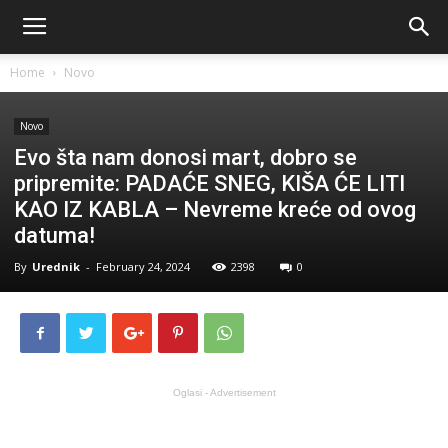
Home
Novo
Novo
Evo šta nam donosi mart, dobro se
pripremite: PADAĆE SNEG, KIŠA ĆE LITI
KAO IZ KABLA – Nevreme kreće od ovog
datuma!
By
Urednik
-
February 24, 2024
2398
0
Oglasi - Advertisement