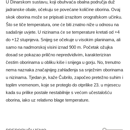
U Dinarskom sustavu, koji obuhvaća obalna područja duž
jadranske obale, očekuju se povećane količine oborina. Ovaj
skok oborina može se pripisati izrazitom orografskom učinku.
Što se tiče temperatura, one će biti znatno niže u odnosu na
sadašnje uvjete. U nizinama će se temperature kretati od +4
do +12 stupnjeva. Snijeg se očekuje u visokim planinama, ali
samo na nadmorskoj visini iznad 900 m. Početak ožujka
dosad se pokazao prilično nepredvidivim, karakteriziran
čestim oborinama u obliku kiše i snijega u gorju. No, trenutno
nema naznaka značajnijeg zahlađenja sa snježnim oborinama
u nizinama. Tjedan je, kaže Čubrilo, započeo pretežno suhim i
toplim vremenom, koje se proteglo do otprilike 23. u mjesecu
kada su prilike postale nestabilnije s većom učestalošću
oborina, iako uz relativno blage temperature.