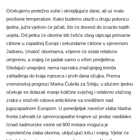
Očekujemo pretežno suhe i okrepljujuće dane, ali uz malo
povišene temperature. Kako budemo ulazili u drugu polovicu
tjedna, južni vjetrovi će jačati, što će dovesti do izrazito toplih
uvjeta. Od petka će oborine biti češće zbog utjecaja primarne
ciklone u zapadnoj Europi i sekundarne ciklone u sjevernom
Jadranu. Unatoč oborinama, vrijeme će ostati relativno
umjereno, a snijeg će padati samo u višim predjelima.
Gledajući unaprijed, nema naznaka značajnijeg trenda
zahlađenja do kraja mjeseca i prvih dana ožujka. Prema
vremenskoj prognozi Marka Čubrila za Srbiju, u idućem tjednu
očekuje se dolazak manje količine svježeg i relativno vlažnog
zraka s istočnih rubova anticiklone sa središtem nad
jugozapadnom Europom. U ponedjeljak navečer slaba hladna
fronta zahvatit će sjeverozapadne krajeve uz prolaz naoblake.
Iznad nadmorske visine od 800 metara moguća je
mjestimična slaba oborina, uključujući kišu i snijeg. Vjetar će