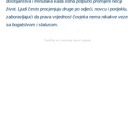
dostojanstva i trenutaka kada istina potpuno promijeni nečiji
život. Ljudi često procjenjuju druge po odjeći, novcu i porijeklu,
zaboravljajući da prava vrijednost čovjeka nema nikakve veze
sa bogatstvom i statusom.
Sadržaj se nastavlja ispod oglasa