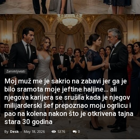
Zanimljivosti
Moj muž me je sakrio na zabavi jer ga je
bilo sramota moje jeftine haljine… ali
njegova karijera se srušila kada je njegov
milijarderski šef prepoznao moju ogrlicu i
pao na kolena nakon što je otkrivena tajna
stara 30 godina
By
Desk
-
May 18, 2026
5376
0