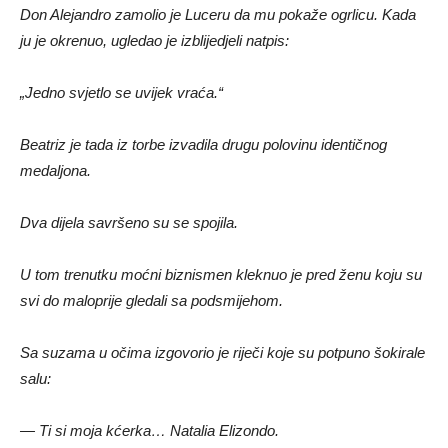
Don Alejandro zamolio je Luceru da mu pokaže ogrlicu. Kada
ju je okrenuo, ugledao je izblijedjeli natpis:
„Jedno svjetlo se uvijek vraća.“
Beatriz je tada iz torbe izvadila drugu polovinu identičnog
medaljona.
Dva dijela savršeno su se spojila.
U tom trenutku moćni biznismen kleknuo je pred ženu koju su
svi do maloprije gledali sa podsmijehom.
Sa suzama u očima izgovorio je riječi koje su potpuno šokirale
salu:
— Ti si moja kćerka… Natalia Elizondo.