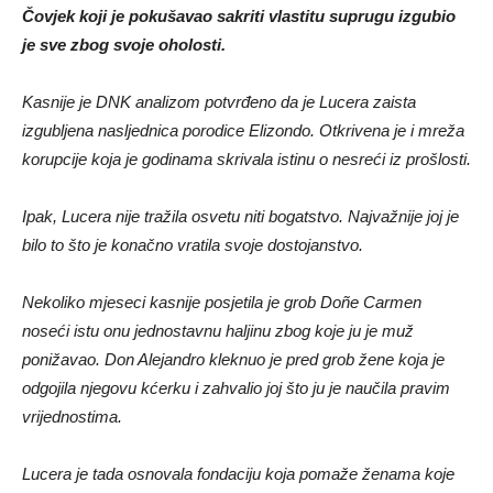
Čovjek koji je pokušavao sakriti vlastitu suprugu izgubio
je sve zbog svoje oholosti.
Kasnije je DNK analizom potvrđeno da je Lucera zaista
izgubljena nasljednica porodice Elizondo. Otkrivena je i mreža
korupcije koja je godinama skrivala istinu o nesreći iz prošlosti.
Ipak, Lucera nije tražila osvetu niti bogatstvo. Najvažnije joj je
bilo to što je konačno vratila svoje dostojanstvo.
Nekoliko mjeseci kasnije posjetila je grob Doñe Carmen
noseći istu onu jednostavnu haljinu zbog koje ju je muž
ponižavao. Don Alejandro kleknuo je pred grob žene koja je
odgojila njegovu kćerku i zahvalio joj što ju je naučila pravim
vrijednostima.
Lucera je tada osnovala fondaciju koja pomaže ženama koje