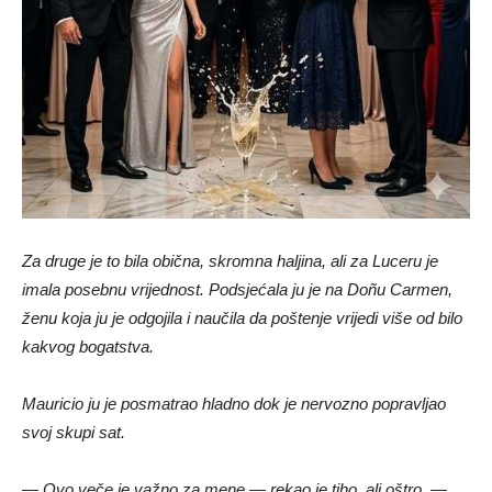
Za druge je to bila obična, skromna haljina, ali za Luceru je
imala posebnu vrijednost. Podsjećala ju je na Doñu Carmen,
ženu koja ju je odgojila i naučila da poštenje vrijedi više od bilo
kakvog bogatstva.
Mauricio ju je posmatrao hladno dok je nervozno popravljao
svoj skupi sat.
— Ovo veče je važno za mene — rekao je tiho, ali oštro. —