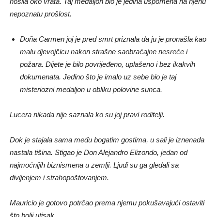
nosila oko vrata. Taj medaljon bio je jedina uspomena na njenu
nepoznatu prošlost.
Doña Carmen joj je pred smrt priznala da ju je pronašla kao
malu djevojčicu nakon strašne saobraćajne nesreće i
požara. Dijete je bilo povrijeđeno, uplašeno i bez ikakvih
dokumenata. Jedino što je imalo uz sebe bio je taj
misteriozni medaljon u obliku polovine sunca.
Lucera nikada nije saznala ko su joj pravi roditelji.
Dok je stajala sama među bogatim gostima, u sali je iznenada
nastala tišina. Stigao je Don Alejandro Elizondo, jedan od
najmoćnijih biznismena u zemlji. Ljudi su ga gledali sa
divljenjem i strahopoštovanjem.
Mauricio je gotovo potrčao prema njemu pokušavajući ostaviti
što bolji utisak.