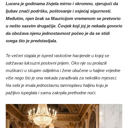
Lucera je godinama živjela mirno i skromno, vjerujući da
ljubav znači podršku, poštovanje i osjećaj sigurnosti.
Međutim, njen brak sa Mauricijom vremenom se pretvorio
u nešto sasvim drugačije. Čovjek koji joj je nekada govorio
da obožava njenu jednostavnost počeo je da se stidi
svega što je predstavljala.
Te večeri stajala je ispred raskošne hacijende u kojoj se
održavao luksuzni poslovni prijem. Oko nje su prolazili
muškarci u skupim odijelima i žene obučene u haljine vrijedne
više nego što je ona nekada zarađivala za nekoliko mjeseci.
Na sebi je imala jednostavnu tamnoplavu haljinu koju je
pažljivo ispeglala i sama zakrpila prethodne noći.