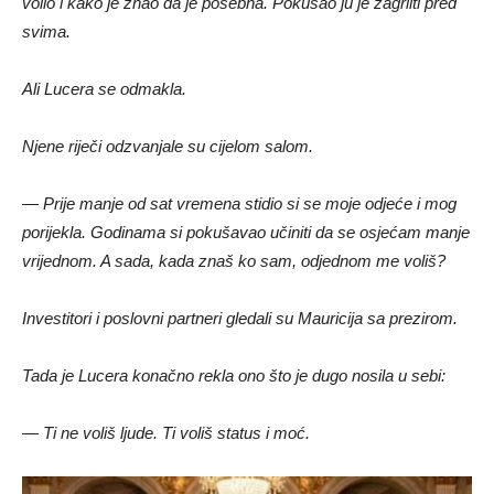
volio i kako je znao da je posebna. Pokušao ju je zagrliti pred
svima.
Ali Lucera se odmakla.
Njene riječi odzvanjale su cijelom salom.
— Prije manje od sat vremena stidio si se moje odjeće i mog
porijekla. Godinama si pokušavao učiniti da se osjećam manje
vrijednom. A sada, kada znaš ko sam, odjednom me voliš?
Investitori i poslovni partneri gledali su Mauricija sa prezirom.
Tada je Lucera konačno rekla ono što je dugo nosila u sebi:
— Ti ne voliš ljude. Ti voliš status i moć.