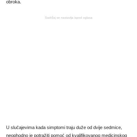
obroka.
Sadržaj se nastavlja ispod oglasa
U slučajevima kada simptomi traju duže od dvije sedmice,
neophodno je potražiti pomoć od kvalifikovanog medicinskog