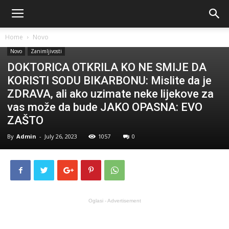
Home
Novo
Novo
Zanimljivosti
DOKTORICA OTKRILA KO NE SMIJE DA
KORISTI SODU BIKARBONU: Mislite da je
ZDRAVA, ali ako uzimate neke lijekove za
vas može da bude JAKO OPASNA: EVO
ZAŠTO
By
Admin
-
July 26, 2023
1057
0
Oglasi - Advertisement