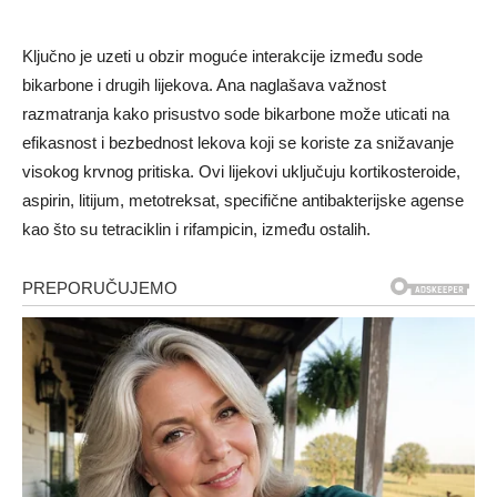
Ključno je uzeti u obzir moguće interakcije između sode
bikarbone i drugih lijekova. Ana naglašava važnost
razmatranja kako prisustvo sode bikarbone može uticati na
efikasnost i bezbednost lekova koji se koriste za snižavanje
visokog krvnog pritiska. Ovi lijekovi uključuju kortikosteroide,
aspirin, litijum, metotreksat, specifične antibakterijske agense
kao što su tetraciklin i rifampicin, između ostalih.