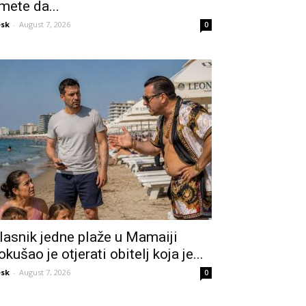
mete da...
sk
-
August 7, 2026
0
lasnik jedne plaže u Mamaiji
okušao je otjerati obitelj koja je...
sk
-
August 7, 2026
0