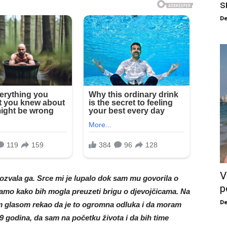
s
De
V
ozvala ga. Srce mi je lupalo dok sam mu govorila o
p
čamo kako bih mogla preuzeti brigu o djevojčicama. Na
De
nim glasom rekao da je to ogromna odluka i da moram
9 godina, da sam na početku života i da bih time