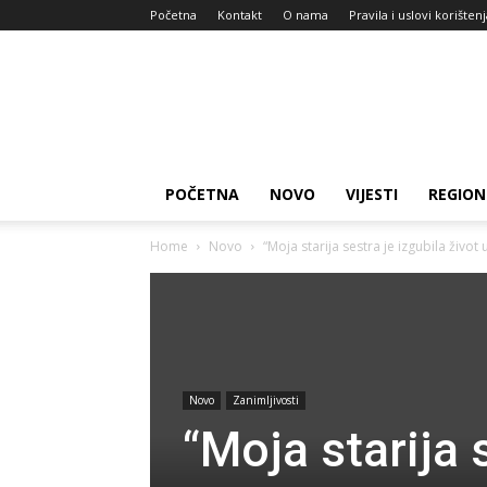
Početna
Kontakt
O nama
Pravila i uslovi korišten
Zdravlje
za
dan
POČETNA
NOVO
VIJESTI
REGION
Home
Novo
“Moja starija sestra je izgubila život 
Novo
Zanimljivosti
“Moja starija 