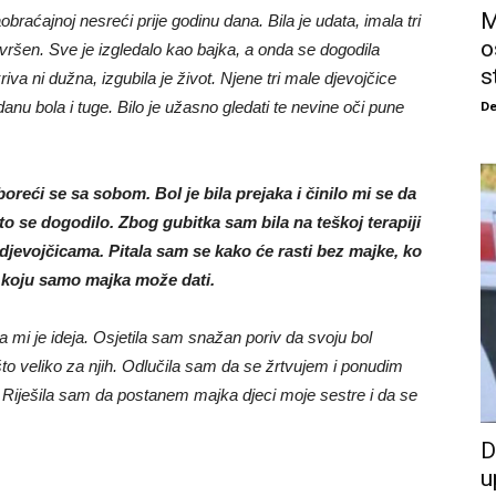
M
aobraćajnoj nesreći prije godinu dana. Bila je udata, imala tri
o
savršen. Sve je izgledalo kao bajka, a onda se dogodila
s
 kriva ni dužna, izgubila je život. Njene tri male djevojčice
nu bola i tuge. Bilo je užasno gledati te nevine oči pune
De
reći se sa sobom. Bol je bila prejaka i činilo mi se da
 se dogodilo. Zbog gubitka sam bila na teškoj terapiji
djevojčicama. Pitala sam se kako će rasti bez majke, ko
st koju samo majka može dati.
 mi je ideja. Osjetila sam snažan poriv da svoju bol
to veliko za njih. Odlučila sam da se žrtvujem i ponudim
. Riješila sam da postanem majka djeci moje sestre i da se
D
u