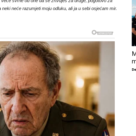
ma veće svrhe od one da se žrtvuješ za druge, pogotovo za
a neki neće razumjeti moju odluku, ali ja u sebi osjećam mir.
M
m
De