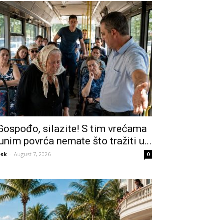
Gospođo, silazite! S tim vrećama
unim povrća nemate što tražiti u...
sk
-
August 7, 2026
0