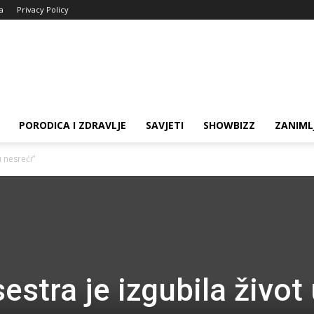
ja
Privacy Policy
PORODICA I ZDRAVLJE
SAVJETI
SHOWBIZZ
ZANIML
u nesreći”
sestra je izgubila život