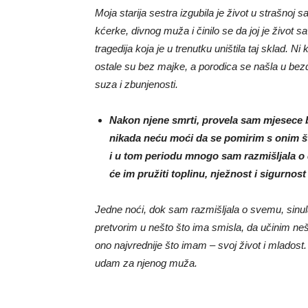
Moja starija sestra izgubila je život u strašnoj s
kćerke, divnog muža i činilo se da joj je život 
tragedija koja je u trenutku uništila taj sklad. Ni
ostale su bez majke, a porodica se našla u bezda
suza i zbunjenosti.
Nakon njene smrti, provela sam mjesece bo
nikada neću moći da se pomirim s onim što
i u tom periodu mnogo sam razmišljala o 
će im pružiti toplinu, nježnost i sigurno
Jedne noći, dok sam razmišljala o svemu, sinula
pretvorim u nešto što ima smisla, da učinim neš
ono najvrednije što imam – svoj život i mladost
udam za njenog muža.