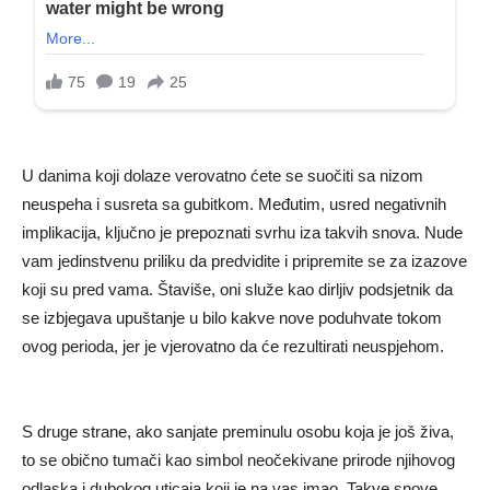
U danima koji dolaze verovatno ćete se suočiti sa nizom
neuspeha i susreta sa gubitkom. Međutim, usred negativnih
implikacija, ključno je prepoznati svrhu iza takvih snova. Nude
vam jedinstvenu priliku da predvidite i pripremite se za izazove
koji su pred vama. Štaviše, oni služe kao dirljiv podsjetnik da
se izbjegava upuštanje u bilo kakve nove poduhvate tokom
ovog perioda, jer je vjerovatno da će rezultirati neuspjehom.
S druge strane, ako sanjate preminulu osobu koja je još živa,
to se obično tumači kao simbol neočekivane prirode njihovog
odlaska i dubokog uticaja koji je na vas imao. Takve snove