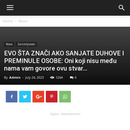
Home
Novo
Novo
Zanimljivosti
EVO ŠTA ZNAČI AKO SANJATE DUHOVE I
PREMINULE OSOBE: Oni koji nisu među
nama vam govore ovu stvar…
By
Admin
-
July 26, 2023
1264
0
Oglasi - Advertisement