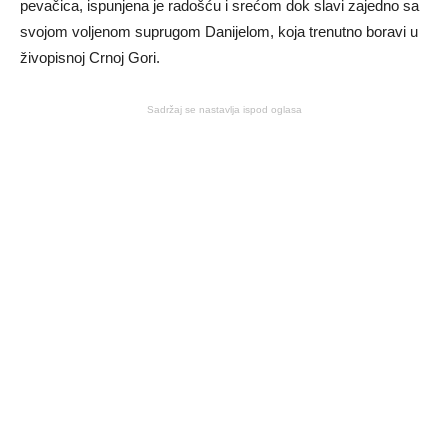
pevačica, ispunjena je radošću i srećom dok slavi zajedno sa
svojom voljenom suprugom Danijelom, koja trenutno boravi u
živopisnoj Crnoj Gori.
Sadržaj se nastavlja ispod oglasa