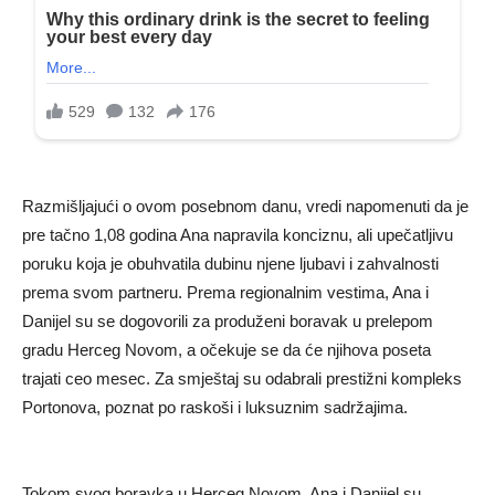
Razmišljajući o ovom posebnom danu, vredi napomenuti da je
pre tačno 1,08 godina Ana napravila konciznu, ali upečatljivu
poruku koja je obuhvatila dubinu njene ljubavi i zahvalnosti
prema svom partneru. Prema regionalnim vestima, Ana i
Danijel su se dogovorili za produženi boravak u prelepom
gradu Herceg Novom, a očekuje se da će njihova poseta
trajati ceo mesec. Za smještaj su odabrali prestižni kompleks
Portonova, poznat po raskoši i luksuznim sadržajima.
Tokom svog boravka u Herceg Novom, Ana i Danijel su