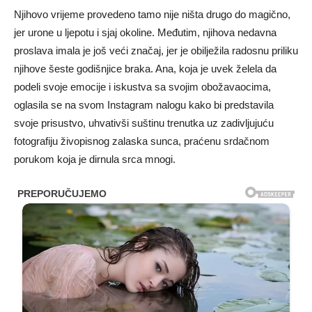
Njihovo vrijeme provedeno tamo nije ništa drugo do magično,
jer urone u ljepotu i sjaj okoline. Međutim, njihova nedavna
proslava imala je još veći značaj, jer je obilježila radosnu priliku
njihove šeste godišnjice braka. Ana, koja je uvek želela da
podeli svoje emocije i iskustva sa svojim obožavaocima,
oglasila se na svom Instagram nalogu kako bi predstavila
svoje prisustvo, uhvativši suštinu trenutka uz zadivljujuću
fotografiju živopisnog zalaska sunca, praćenu srdačnom
porukom koja je dirnula srca mnogi.