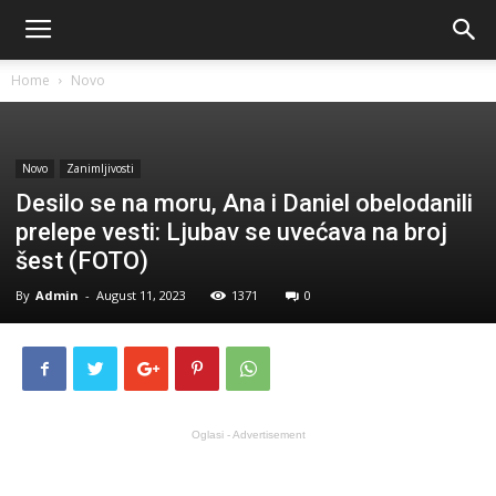
Home
Novo
Novo
Zanimljivosti
Desilo se na moru, Ana i Daniel obelodanili
prelepe vesti: Ljubav se uvećava na broj
šest (FOTO)
By
Admin
-
August 11, 2023
1371
0
Oglasi - Advertisement