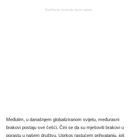
Sadržaj se nastavlja ispod oglasa
Međutim, u današnjem globaliziranom svijetu, međurasni
brakovi postaju sve češći. Čini se da su mješoviti brakovi u
porastu u našem društvu. Uprkos rastućem prihvatanju, još