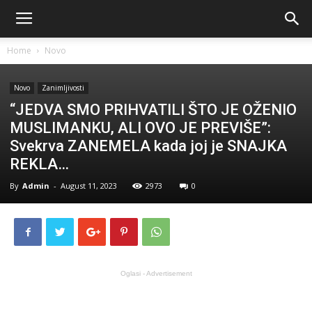
Home
Novo
Novo
Zanimljivosti
“JEDVA SMO PRIHVATILI ŠTO JE OŽENIO
MUSLIMANKU, ALI OVO JE PREVIŠE”:
Svekrva ZANEMELA kada joj je SNAJKA
REKLA…
By
Admin
-
August 11, 2023
2973
0
Oglasi - Advertisement