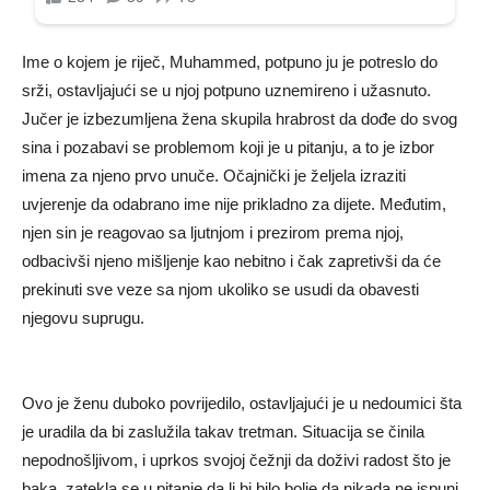
Ime o kojem je riječ, Muhammed, potpuno ju je potreslo do
srži, ostavljajući se u njoj potpuno uznemireno i užasnuto.
Jučer je izbezumljena žena skupila hrabrost da dođe do svog
sina i pozabavi se problemom koji je u pitanju, a to je izbor
imena za njeno prvo unuče. Očajnički je željela izraziti
uvjerenje da odabrano ime nije prikladno za dijete. Međutim,
njen sin je reagovao sa ljutnjom i prezirom prema njoj,
odbacivši njeno mišljenje kao nebitno i čak zapretivši da će
prekinuti sve veze sa njom ukoliko se usudi da obavesti
njegovu suprugu.
Ovo je ženu duboko povrijedilo, ostavljajući je u nedoumici šta
je uradila da bi zaslužila takav tretman. Situacija se činila
nepodnošljivom, i uprkos svojoj čežnji da doživi radost što je
baka, zatekla se u pitanje da li bi bilo bolje da nikada ne ispuni