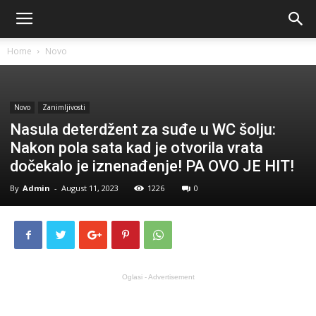
Home
Novo
Novo
Zanimljivosti
Nasula deterdžent za suđe u WC šolju:
Nakon pola sata kad je otvorila vrata
dočekalo je iznenađenje! PA OVO JE HIT!
By
Admin
-
August 11, 2023
1226
0
Oglasi - Advertisement