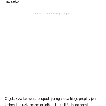
nadaleko.
Sadržaj se nastavlja ispod oglasa
Odjeljak za komentare ispod njenog videa bio je preplavljen
željom i entuzijazmom drugih koji su bili željni da sami