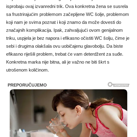
isprobaju ovaj izvanredni trik. Ova konkretna žena se susrela
sa frustrirajućim problemom začepljene WC šolje, problemom
koji nam je svima poznat i koji znamo da može dovesti do
značajnih komplikacija. Ipak, zahvaljujući ovom genijalnom
triku, uspjela je bez napora i efikasno očistiti WC šolju, čime je
sebi i drugima olakšala ovu uobičajenu glavobolju. Da biste
efikasno riješili problem, trebat će vam deterdžent za suđe.
Konkretna marka nije bitna, ali je važno ne biti škrt s
utrošenom količinom.