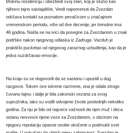
Mokinu rezidenciju i obezbedi svoj stan, koji je služio kao
njihovo tajno sastajalište. Vredi napomenuti da Zvezdan
održava kontakt sa poznatom pevačicom u značajnom
vremenskom periodu, više od dve decenije, jer trenutno ima
46 godina. Našla se na ivici da posegne za Zvezdanom u znak
podrške nakon njegovog odlaska iz Zadruge. Vazduh je
praktički pucketao od njegovog zaraznog uzbuđenja, kao da je
jedva suzdržavao emocije.
Na kraju su se dogovorili da se sastanu i upustili u dug
razgovor. Tokom ove iskrene razmene, ona je odala strogo
čuvanu tajnu: i dalje je bila zakonski vezana za svog
supružnika, iako su vodili odvojene živote poslednjih nekoliko
godina. Za nju je bilo od najveće važnosti da njen muž i deca
ostanu nesvesni njene veze sa Zvezdanom, s obzirom na
njegovu reputaciju opasne osobe ukočene u podmukli svet
mafije. U pokušaju da ublaži njenu zabrinutost, Zvezdan je