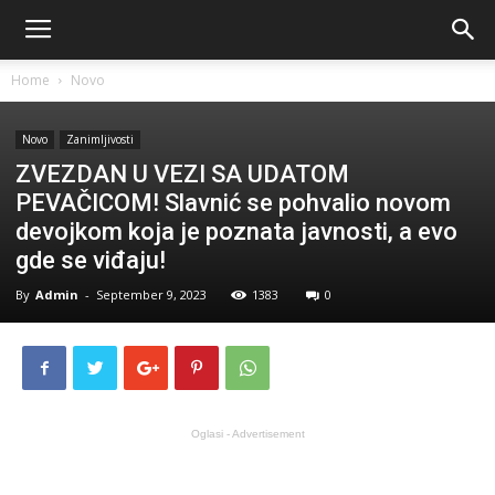
Home
Novo
Novo
Zanimljivosti
ZVEZDAN U VEZI SA UDATOM
PEVAČICOM! Slavnić se pohvalio novom
devojkom koja je poznata javnosti, a evo
gde se viđaju!
By
Admin
-
September 9, 2023
1383
0
Oglasi - Advertisement