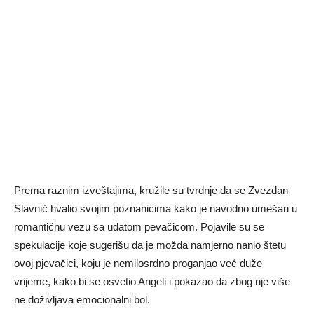
Prema raznim izveštajima, kružile su tvrdnje da se Zvezdan
Slavnić hvalio svojim poznanicima kako je navodno umešan u
romantičnu vezu sa udatom pevačicom. Pojavile su se
spekulacije koje sugerišu da je možda namjerno nanio štetu
ovoj pjevačici, koju je nemilosrdno proganjao već duže
vrijeme, kako bi se osvetio Angeli i pokazao da zbog nje više
ne doživljava emocionalni bol.