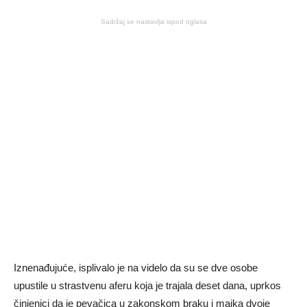
Sadržaj se nastavlja ispod oglasa
Iznenađujuće, isplivalo je na videlo da su se dve osobe
upustile u strastvenu aferu koja je trajala deset dana, uprkos
činjenici da je pevačica u zakonskom braku i majka dvoje