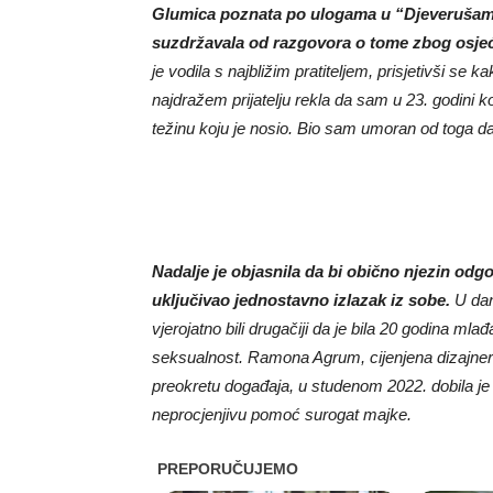
Glumica poznata po ulogama u “Djeverušama
suzdržavala od razgovora o tome zbog osje
je vodila s najbližim pratiteljem, prisjetivši 
najdražem prijatelju rekla da sam u 23. godini k
težinu koju je nosio. Bio sam umoran od toga d
Nadalje je objasnila da bi obično njezin odg
uključivao jednostavno izlazak iz sobe.
U dan
vjerojatno bili drugačiji da je bila 20 godina mla
seksualnost. Ramona Agrum, cijenjena dizajneric
preokretu događaja, u studenom 2022. dobila je s
neprocjenjivu pomoć surogat majke.