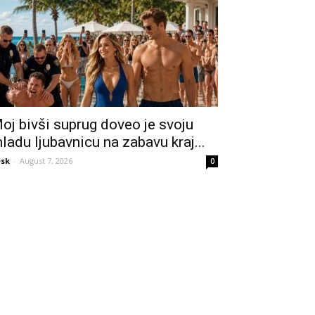
oj bivši suprug doveo je svoju
ladu ljubavnicu na zabavu kraj...
sk
-
August 7, 2026
0