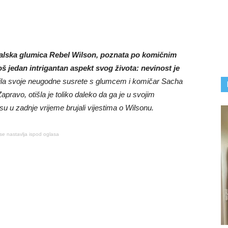
ralska glumica Rebel Wilson, poznata po komičnim
oš jedan intrigantan aspekt svog života: nevinost je
ila svoje neugodne susrete s glumcem i komičar Sacha
pravo, otišla je toliko daleko da ga je u svojim
 u zadnje vrijeme brujali vijestima o Wilsonu.
se nastavlja ispod oglasa