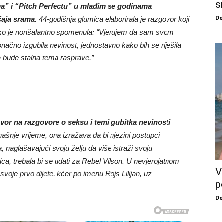
s
” i “Pitch Perfectu” u mlađim se godinama
De
ćaja srama.
44-godišnja glumica elaborirala je razgovor koji
se kako je nonšalantno spomenula: “Vjerujem da sam svom
onačno izgubila nevinost, jednostavno kako bih se riješila
a bude stalna tema rasprave.”
ovor na razgovore o seksu i temi gubitka nevinosti
ašnje vrijeme, ona izražava da bi njezini postupci
đa, naglašavajući svoju želju da više istraži svoju
a, trebala bi se udati za Rebel Vilson. U nevjerojatnom
V
voje prvo dijete, kćer po imenu Rojs Lilijan, uz
p
De