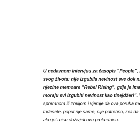
U nedavnom intervjuu za časopis “People”, Re
svog života: nije izgubila nevinost sve dok n
njezine memoare “Rebel Rising”, gdje je ima 
moraju svi izgubiti nevinost kao tinejdžeri”.
W
spremnom ili zrelijom i vjeruje da ova poruka m
tridesete, poput nje same, nije potrebno, želi da 
ako još nisu doživjeli ovu prekretnicu.