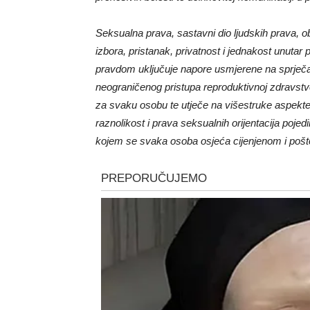
Seksualna prava, sastavni dio ljudskih prava, o
izbora, pristanak, privatnost i jednakost unuta
pravdom uključuje napore usmjerene na sprječava
neograničenog pristupa reproduktivnoj zdravstv
za svaku osobu te utječe na višestruke aspekte
raznolikost i prava seksualnih orijentacija poj
kojem se svaka osoba osjeća cijenjenom i poš