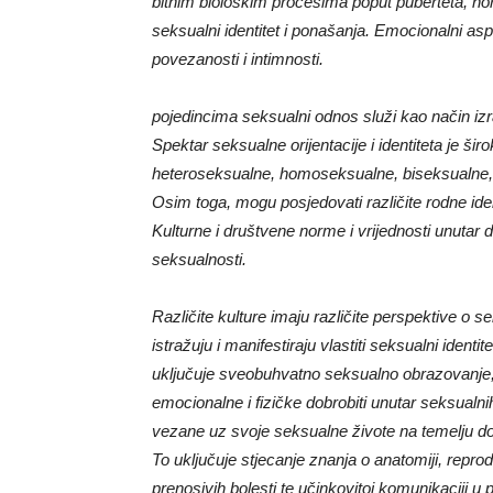
bitnim biološkim procesima poput puberteta, horm
seksualni identitet i ponašanja. Emocionalni a
povezanosti i intimnosti.
pojedincima seksualni odnos služi kao način izr
Spektar seksualne orijentacije i identiteta je ši
heteroseksualne, homoseksualne, biseksualne, pa
Osim toga, mogu posjedovati različite rodne ide
Kulturne i društvene norme i vrijednosti unutar 
seksualnosti.
Različite kulture imaju različite perspektive o s
istražuju i manifestiraju vlastiti seksualni ident
uključuje sveobuhvatno seksualno obrazovanje,
emocionalne i fizičke dobrobiti unutar seksual
vezane uz svoje seksualne živote na temelju do
To uključuje stjecanje znanja o anatomiji, reprod
prenosivih bolesti te učinkovitoj komunikaciji 