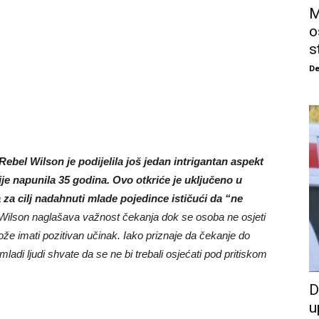
M
o
s
De
bel Wilson je podijelila još jedan intrigantan aspekt
ije napunila 35 godina. Ovo otkriće je uključeno u
za cilj nadahnuti mlade pojedince ističući da “ne
ilson naglašava važnost čekanja dok se osoba ne osjeti
ože imati pozitivan učinak. Iako priznaje da čekanje do
mladi ljudi shvate da se ne bi trebali osjećati pod pritiskom
D
u