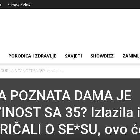
ja
Privacy Policy
PORODICA I ZDRAVLJE
SAVJETI
SHOWBIZZ
ZANIML
BILA NEVINOST SA 35? Izlazila iz...
JA POZNATA DAMA JE
NOST SA 35? Izlazila 
RIČALI O SE*SU, ovo ć