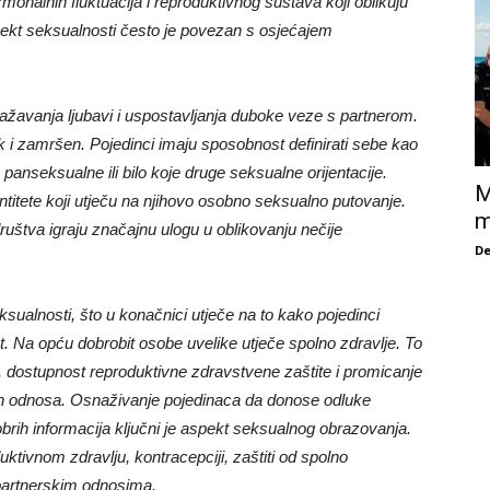
onalnih fluktuacija i reproduktivnog sustava koji oblikuju
spekt seksualnosti često je povezan s osjećajem
ažavanja ljubavi i uspostavljanja duboke veze s partnerom.
rok i zamršen. Pojedinci imaju sposobnost definirati sebe kao
nseksualne ili bilo koje druge seksualne orijentacije.
M
ntitete koji utječu na njihovo osobno seksualno putovanje.
m
društva igraju značajnu ulogu u oblikovanju nečije
De
eksualnosti, što u konačnici utječe na to kako pojedinci
itet. Na opću dobrobit osobe uvelike utječe spolno zdravlje. To
 dostupnost reproduktivne zdravstvene zaštite i promicanje
nih odnosa. Osnaživanje pojedinaca da donose odluke
brih informacija ključni je aspekt seksualnog obrazovanja.
uktivnom zdravlju, kontracepciji, zaštiti od spolno
u partnerskim odnosima.