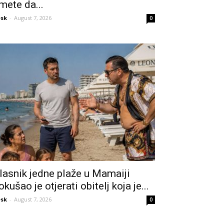
mete da...
sk
-
August 7, 2026
0
lasnik jedne plaže u Mamaiji
okušao je otjerati obitelj koja je...
sk
-
August 7, 2026
0