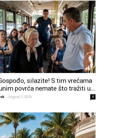
Gospođo, silazite! S tim vrećama
unim povrća nemate što tražiti u...
sk
-
August 7, 2026
0