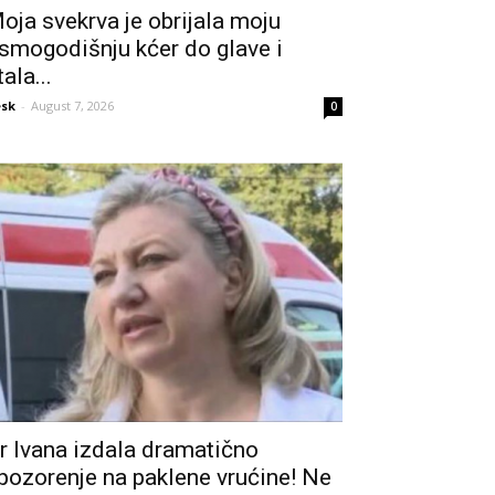
oja svekrva je obrijala moju
smogodišnju kćer do glave i
tala...
sk
-
August 7, 2026
0
r Ivana izdala dramatično
pozorenje na paklene vrućine! Ne