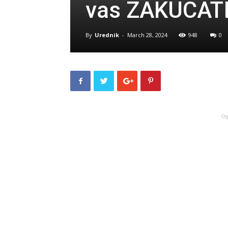
vas ZAKUCAT
By
Urednik
-
March 28, 2024
948
0
Og