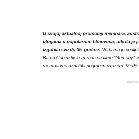
U svojoj aktualnoj promociji memoara, aust
ulogama u popularnim filmovima, otkrila je j
izgubila sve do 35. godine.
Nedavno je podijel
Baron Cohen tijekom rada na filmu “Grimsby”. Za
memoarima označila pogrdnim izrazom. Mediji su
Sadržaj 