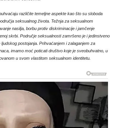
buhvaćaju različite temeljne aspekte kao što su sloboda
r područja seksualnog života. Težnja za seksualnom
nje nasilja, borbu protiv diskriminacije i jamčenje
enoj skrbi. Područje seksualnosti zamršeno je i jedinstveno
 ljudskog postojanja. Prihvaćanjem i zalaganjem za
edinaca, imamo moć poticati društvo koje je sveobuhvatno, u
tovanom u svom vlastitom seksualnom identitetu.