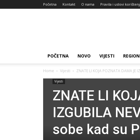
Početna
Kontakt
O nama
Pravila i uslovi korišten
Zdravlje
za
dan
POČETNA
NOVO
VIJESTI
REGION
Home
Vijesti
ZNATE LI KOJA POZNATA DAMA JE IZGU
Vijesti
ZNATE LI KO
IZGUBILA NEVI
sobe kad su P