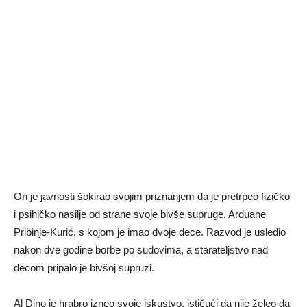
On je javnosti šokirao svojim priznanjem da je pretrpeo fizičko
i psihičko nasilje od strane svoje bivše supruge, Arduane
Pribinje-Kurić, s kojom je imao dvoje dece. Razvod je usledio
nakon dve godine borbe po sudovima, a starateljstvo nad
decom pripalo je bivšoj supruzi.
Al Dino je hrabro izneo svoje iskustvo, ističući da nije želeo da