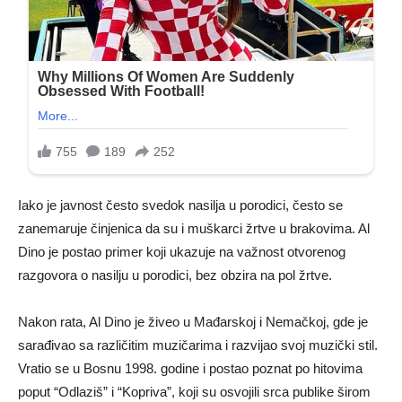
Iako je javnost često svedok nasilja u porodici, često se
zanemaruje činjenica da su i muškarci žrtve u brakovima. Al
Dino je postao primer koji ukazuje na važnost otvorenog
razgovora o nasilju u porodici, bez obzira na pol žrtve.
Nakon rata, Al Dino je živeo u Mađarskoj i Nemačkoj, gde je
sarađivao sa različitim muzičarima i razvijao svoj muzički stil.
Vratio se u Bosnu 1998. godine i postao poznat po hitovima
poput “Odlaziš” i “Kopriva”, koji su osvojili srca publike širom