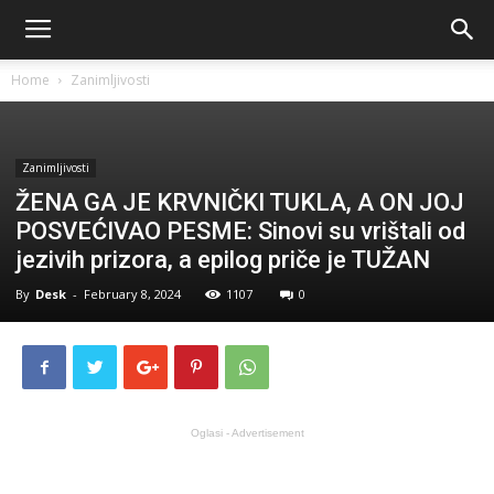
Home
Zanimljivosti
Zanimljivosti
ŽENA GA JE KRVNIČKI TUKLA, A ON JOJ
POSVEĆIVAO PESME: Sinovi su vrištali od
jezivih prizora, a epilog priče je TUŽAN
By
Desk
-
February 8, 2024
1107
0
Oglasi - Advertisement