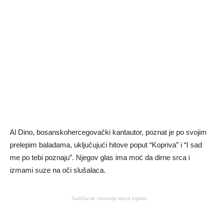
Al Dino, bosanskohercegovački kantautor, poznat je po svojim
prelepim baladama, uključujući hitove poput “Kopriva” i “I sad
me po tebi poznaju”. Njegov glas ima moć da dirne srca i
izmami suze na oči slušalaca.
Sadržaj se nastavlja ispod oglasa