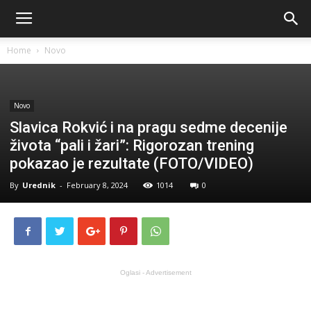
Home
Novo
Novo
Slavica Rokvić i na pragu sedme decenije
života “pali i žari”: Rigorozan trening
pokazao je rezultate (FOTO/VIDEO)
By
Urednik
-
February 8, 2024
1014
0
Oglasi - Advertisement