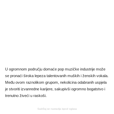
U ogromnom području domaće pop muzičke industrije može
se pronaći široka lepeza talentovanih muških i ženskih vokala.
Među ovom raznolikom grupom, nekolicina odabranih uspjela
je stvoriti izvanredne karijere, sakupivši ogromno bogatstvo i
trenutno živeći u raskoši.
Sadržaj se nastavlja ispod oglasa