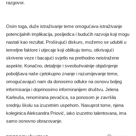
razgovor.
Osim toga, duže istraživanje teme omogućava istraživanje
potencijalnih implikacija, posljedica i budućih razvoja koji mogu
nastati kao rezultat. Proširujući diskurs, možemo se udubiti u
temeljne faktore i utjecaje koji oblikuju temu, otkrivajući
skrivene veze i bacajući svjetlo na prethodno neistražene
aspekte. Konačno, detaljnije i sveobuhvatnije objašnjenje
poboljšava naše cjelokupno znanje i razumijevanje teme,
omogućavajući nam da donosimo odluke na osnovu boljeg
informisanja i doprinosimo informiranijem društvu. Jelena
Karleuša, renomirana pevačica, sa ponosom je završila
srednju školu sa izuzetnim uspehom. Nasuprot tome, njena
koleginica Aleksandra Priović, iako izuzetno talentovana, ima
samo osnovno obrazovanje.