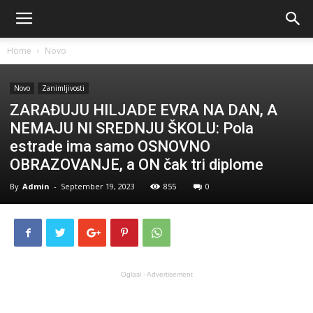
Home
Novo
Novo
Zanimljivosti
ZARAĐUJU HILJADE EVRA NA DAN, A
NEMAJU NI SREDNJU ŠKOLU: Pola
estrade ima samo OSNOVNO
OBRAZOVANJE, a ON čak tri diplome
By
Admin
-
September 19, 2023
855
0
Oglasi - Advertisement