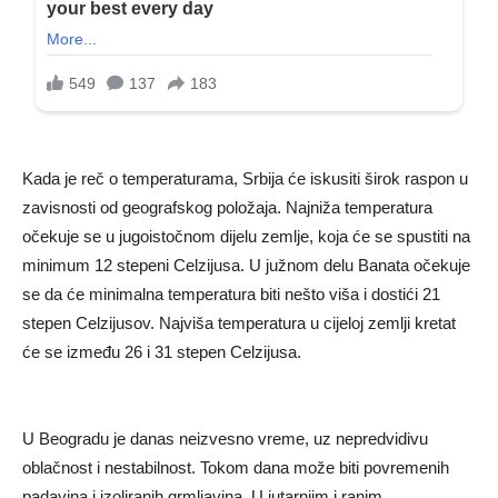
Kada je reč o temperaturama, Srbija će iskusiti širok raspon u
zavisnosti od geografskog položaja. Najniža temperatura
očekuje se u jugoistočnom dijelu zemlje, koja će se spustiti na
minimum 12 stepeni Celzijusa. U južnom delu Banata očekuje
se da će minimalna temperatura biti nešto viša i dostići 21
stepen Celzijusov. Najviša temperatura u cijeloj zemlji kretat
će se između 26 i 31 stepen Celzijusa.
U Beogradu je danas neizvesno vreme, uz nepredvidivu
oblačnost i nestabilnost. Tokom dana može biti povremenih
padavina i izoliranih grmljavina. U jutarnjim i ranim