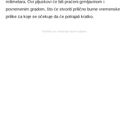
milimetara. Ovi pljuskovi će biti praćeni grmljavinom i
povremenim gradom, što će stvoriti prilično burne vremenske
prilike za koje se očekuje da će potrajati kratko.
Sadržaj se nastavlja ispod oglasa