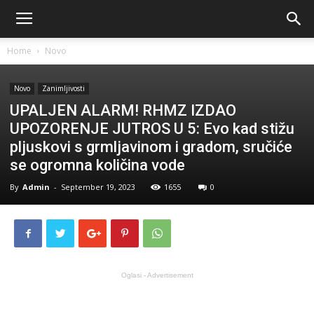
Home
Novo
Novo
Zanimljivosti
UPALJEN ALARM! RHMZ IZDAO
UPOZORENJE JUTROS U 5: Evo kad stižu
pljuskovi s grmljavinom i gradom, sručiće
se ogromna količina vode
By
Admin
-
September 19, 2023
1655
0
Oglasi - Advertisement