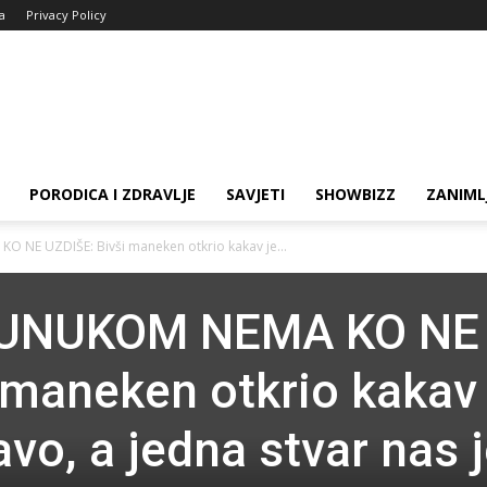
ja
Privacy Policy
PORODICA I ZDRAVLJE
SAVJETI
SHOWBIZZ
ZANIML
 NE UZDIŠE: Bivši maneken otkrio kakav je...
 UNUKOM NEMA KO NE
 maneken otkrio kakav 
vo, a jedna stvar nas 