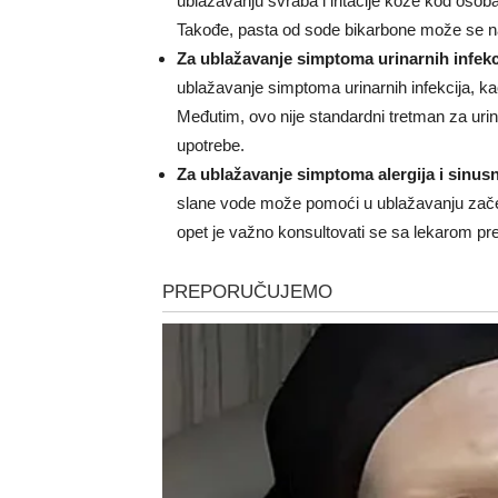
ublažavanju svraba i iritacije kože kod oso
Takođe, pasta od sode bikarbone može se nano
Za ublažavanje simptoma urinarnih infekc
ublažavanje simptoma urinarnih infekcija, ka
Međutim, ovo nije standardni tretman za urin
upotrebe.
Za ublažavanje simptoma alergija i sinusn
slane vode može pomoći u ublažavanju začepl
opet je važno konsultovati se sa lekarom pr