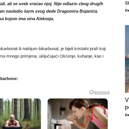
s
jali, ali se uvek vraćao njoj. Nije odlazio zbog drugih
De
 i sam nasledio šarm svog dede Dragomira Bojanića.
a kojom ima sina Alekseja.
bonat ili natrijum-bikarbonat, je bijeli kristalni prah koji
ima mnogo primjena, uključujući čišćenje, kuhanje, kao i
ikarbone:
V
p
De