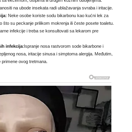
ba sa ekcemom, osipima ili drugim kožnim oboljenjima.
siti na ubode insekata radi ublažavanja svraba i iritacije.
ija:
Neke osobe koriste sodu bikarbonu kao kućni lek za
o što su peckanje prilikom mokrenja ili česte posete toaletu.
arne infekcije i treba se konsultovati sa lekarom pre
ih infekcija
:Ispranje nosa rastvorom sode bikarbone i
jenog nosa, iritacije sinusa i simptoma alergija. Međutim,
e primene ovog tretmana.