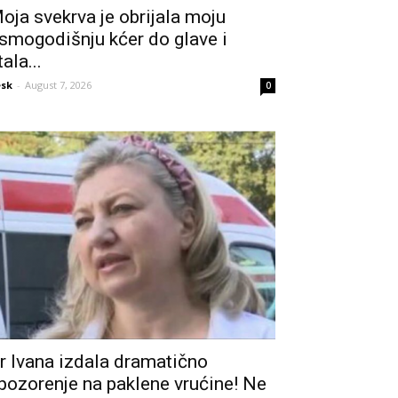
oja svekrva je obrijala moju
smogodišnju kćer do glave i
tala...
sk
-
August 7, 2026
0
r Ivana izdala dramatično
pozorenje na paklene vrućine! Ne