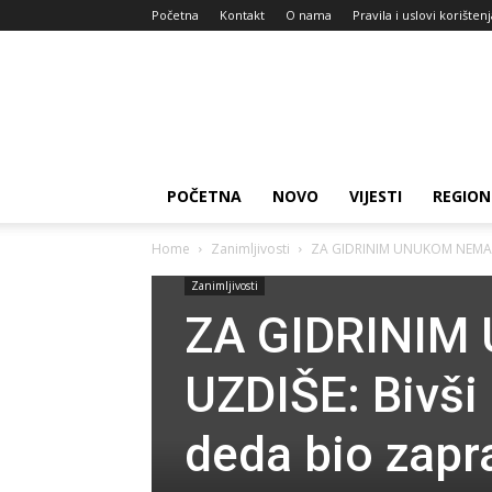
Početna
Kontakt
O nama
Pravila i uslovi korišten
Zdravlje
za
dan
POČETNA
NOVO
VIJESTI
REGION
Home
Zanimljivosti
ZA GIDRINIM UNUKOM NEMA KO
Zanimljivosti
ZA GIDRINIM
UZDIŠE: Bivši
deda bio zapra