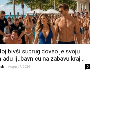
oj bivši suprug doveo je svoju
ladu ljubavnicu na zabavu kraj...
sk
-
August 7, 2026
0