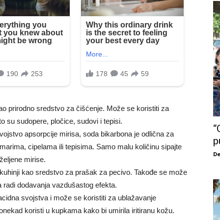
o prirodno sredstvo za čišćenje. Može se koristiti za
o su sudopere, pločice, sudovi i tepisi.
“
vojstvo apsorpcije mirisa, soda bikarbona je odlična za
p
 ormarima, cipelama ili tepisima. Samo malu količinu sipajte
De
željene mirise.
 kuhinji kao sredstvo za prašak za pecivo. Takođe se može
va radi dodavanja vazdušastog efekta.
idna svojstva i može se koristiti za ublažavanje
nekad koristi u kupkama kako bi umirila iritiranu kožu.