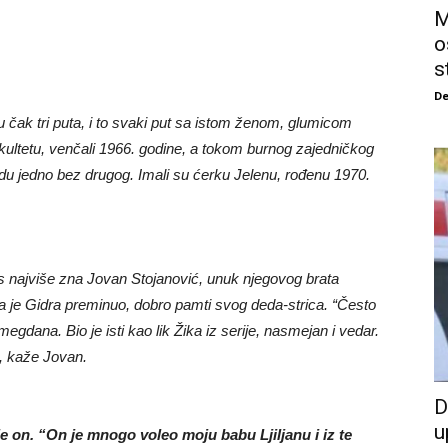
M
o
s
De
čak tri puta, i to svaki put sa istom ženom, glumicom
akultetu, venčali 1966. godine, a tokom burnog zajedničkog
a budu jedno bez drugog. Imali su ćerku Jelenu, rođenu 1970.
s najviše zna Jovan Stojanović, unuk njegovog brata
 je Gidra preminuo, dobro pamti svog deda-strica. “Često
dana. Bio je isti kao lik Žika iz serije, nasmejan i vedar.
, kaže Jovan.
D
u
je on.
“On je mnogo voleo moju babu Ljiljanu i iz te