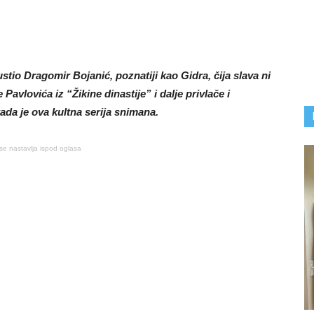
ustio Dragomir Bojanić, poznatiji kao Gidra, čija slava ni
Pavlovića iz “Žikine dinastije” i dalje privlače i
ada je ova kultna serija snimana.
se nastavlja ispod oglasa