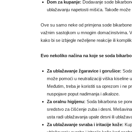
Dom za kupanje:
Dodavanje sode bikarbone 
ublažavanju napetosti mišića. Takođe može 
Ove su samo neke od primjena sode bikarbone, a 
važnim sastojkom u mnogim domaćinstvima. Važn
kako bi se izbjegle neželjene reakcije ili komplik
Evo nekoliko načina na koje se soda bikarbon
Za ublažavanje žgaravice i gorušice:
Soda 
može pomoći u neutralizaciji viška kiseline 
Međutim, treba je koristiti sa oprezom i ne
nuspojave poput nadimanja i alkaloze.
Za oralnu higijenu:
Soda bikarbona se poneka
sredstvo za čišćenje zuba i desni. Mešavina
usta radi ublažavanja upale desni ili ublažav
Za ublažavanje svraba i iritacije kože:
Kup