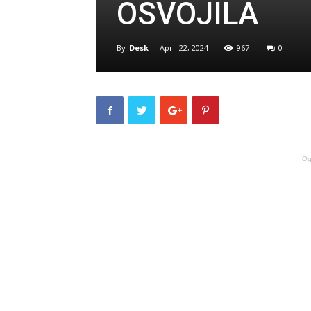
OSVOJILA
By
Desk
-
April 22, 2024
967
0
Og