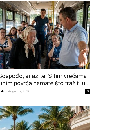
Gospođo, silazite! S tim vrećama
unim povrća nemate što tražiti u...
sk
-
August 7, 2026
0