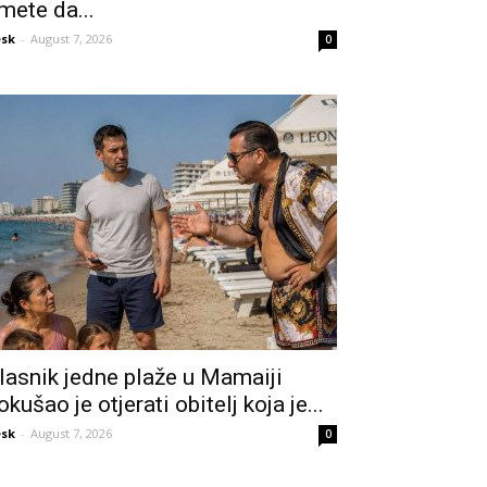
mete da...
sk
-
August 7, 2026
0
lasnik jedne plaže u Mamaiji
okušao je otjerati obitelj koja je...
sk
-
August 7, 2026
0