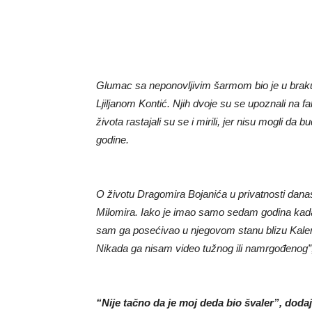
Glumac sa neponovljivim šarmom bio je u braku 
Ljiljanom Kontić. Njih dvoje su se upoznali na f
života rastajali su se i mirili, jer nisu mogli d
godine.
O životu Dragomira Bojanića u privatnosti dana
Milomira. Iako je imao samo sedam godina kada
sam ga posećivao u njegovom stanu blizu Kalemeg
Nikada ga nisam video tužnog ili namrgođenog”
“Nije tačno da je moj deda bio švaler”, doda