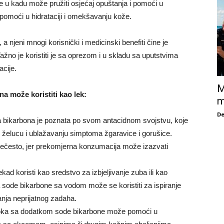
u kadu može pružiti osjećaj opuštanja i pomoći u
pomoći u hidrataciji i omekšavanju kože.
njeni mnogi korisnički i medicinski benefiti čine je
o je koristiti je sa oprezom i u skladu sa uputstvima
acije.
M
a može koristiti kao lek:
m
De
bikarbona je poznata po svom antacidnom svojstvu, koje
u želucu i ublažavanju simptoma žgaravice i gorušice.
 prečesto, jer prekomjerna konzumacija može izazvati
d koristi kao sredstvo za izbjeljivanje zuba ili kao
 sode bikarbone sa vodom može se koristiti za ispiranje
anja neprijatnog zadaha.
ka sa dodatkom sode bikarbone može pomoći u