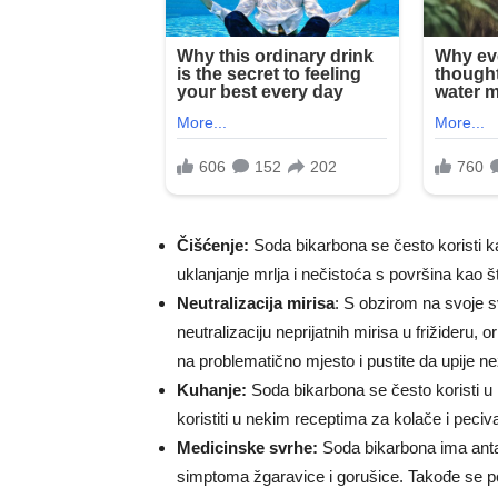
Čišćenje:
Soda bikarbona se često koristi ka
uklanjanje mrlja i nečistoća s površina kao št
Neutralizacija mirisa
: S obzirom na svoje s
neutralizaciju neprijatnih mirisa u frižideru,
na problematično mjesto i pustite da upije ne
Kuhanje:
Soda bikarbona se često koristi u
koristiti u nekim receptima za kolače i peci
Medicinske svrhe:
Soda bikarbona ima antac
simptoma žgaravice i gorušice. Takođe se po