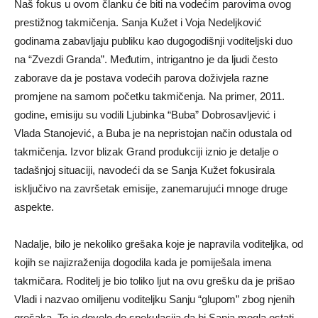
Naš fokus u ovom članku će biti na vodećim parovima ovog
prestižnog takmičenja. Sanja Kužet i Voja Nedeljković
godinama zabavljaju publiku kao dugogodišnji voditeljski duo
na “Zvezdi Granda”. Međutim, intrigantno je da ljudi često
zaborave da je postava vodećih parova doživjela razne
promjene na samom početku takmičenja. Na primer, 2011.
godine, emisiju su vodili Ljubinka “Buba” Dobrosavljević i
Vlada Stanojević, a Buba je na nepristojan način odustala od
takmičenja. Izvor blizak Grand produkciji iznio je detalje o
tadašnjoj situaciji, navodeći da se Sanja Kužet fokusirala
isključivo na završetak emisije, zanemarujući mnoge druge
aspekte.
Nadalje, bilo je nekoliko grešaka koje je napravila voditeljka, od
kojih se najizraženija dogodila kada je pomiješala imena
takmičara. Roditelj je bio toliko ljut na ovu grešku da je prišao
Vladi i nazvao omiljenu voditeljku Sanju “glupom” zbog njenih
grešaka. To je dovelo do spekulacija da bi Sanja mogla ostati