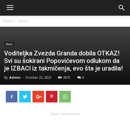
Home
Novo
Novo
Voditeljka Zvezda Granda dobila OTKAZ!
Svi su šokirani Popovićevom odlukom da
je IZBACI iz takmičenja, evo šta je uradila!
By
Admin
-
October 22, 2023
2872
0
Oglasi - Advertisement