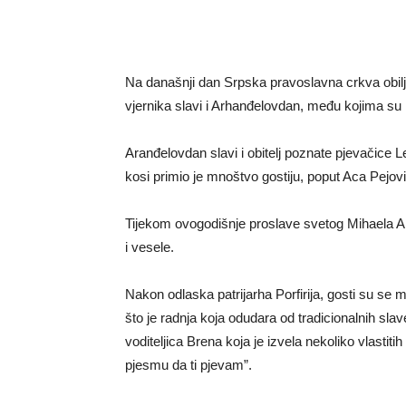
Na današnji dan Srpska pravoslavna crkva obil
vjernika slavi i Arhanđelovdan, među kojima su i 
Aranđelovdan slavi i obitelj poznate pjevačice
kosi primio je mnoštvo gostiju, poput Aca Pejov
Tijekom ovogodišnje proslave svetog Mihaela Ar
i vesele.
Nakon odlaska patrijarha Porfirija, gosti su se mo
što je radnja koja odudara od tradicionalnih sla
voditeljica Brena koja je izvela nekoliko vlasti
pjesmu da ti pjevam”.