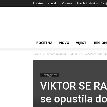
Početna
Kontakt
O nama
Pravila i uslovi korišten
Zdravlje
za
dan
POČETNA
NOVO
VIJESTI
REGION
Home
Uncategorized
VIKTOR SE RASIPAO EVRIĆIMA
Uncategorized
VIKTOR SE RA
se opustila do