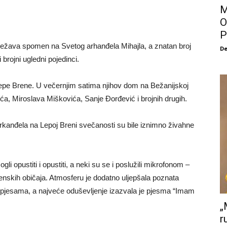
M
O
P
ježava spomen na Svetog arhanđela Mihajla, a znatan broj
De
brojni ugledni pojedinci.
 Lepe Brene. U večernjim satima njihov dom na Bežanijskoj
ića, Miroslava Miškovića, Sanje Đorđević i brojnih drugih.
kanđela na Lepoj Breni svečanosti su bile iznimno živahne
gli opustiti i opustiti, a neki su se i poslužili mikrofonom –
venskih običaja. Atmosferu je dodatno uljepšala poznata
tih pjesama, a najveće oduševljenje izazvala je pjesma “Imam
„
r