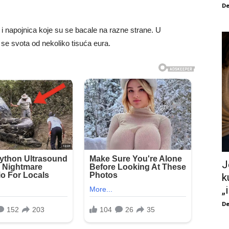
De
 napojnica koje su se bacale na razne strane. U
 se svota od nekoliko tisuća eura.
J
k
„
De