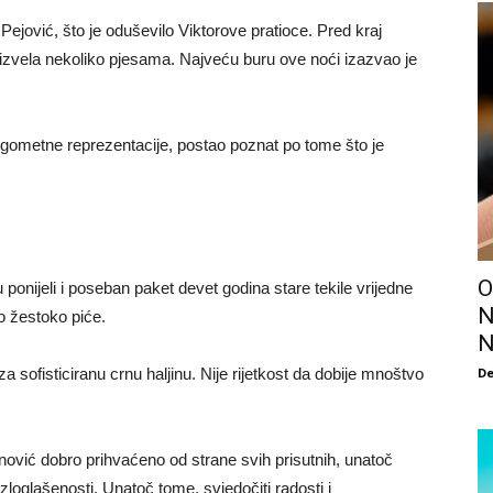
ejović, što je oduševilo Viktorove pratioce. Pred kraj
e izvela nekoliko pjesama. Najveću buru ove noći izazvao je
gometne reprezentacije, postao poznat po tome što je
O
su ponijeli i poseban paket devet godina stare tekile vrijedne
N
vo žestoko piće.
N
De
a sofisticiranu crnu haljinu. Nije rijetkost da dobije mnoštvo
jinović dobro prihvaćeno od strane svih prisutnih, unatoč
loglašenosti. Unatoč tome, svjedočiti radosti i