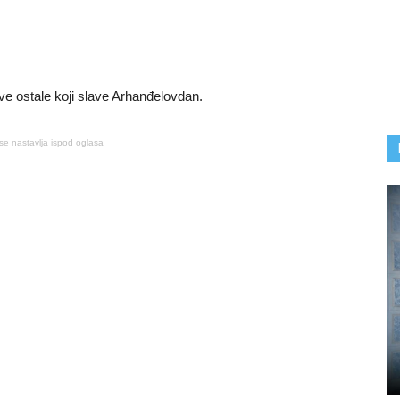
 sve ostale koji slave Arhanđelovdan.
se nastavlja ispod oglasa