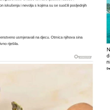
n iskušenja i nevolja s kojima su se suočili posljednjih
enstveno usmjeravali na djecu. Otmica njihova sina
vno riješila.
N
d
n
De