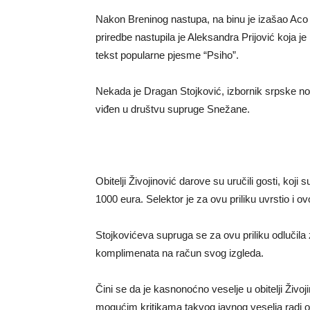
Nakon Breninog nastupa, na binu je izašao Aco P
priredbe nastupila je Aleksandra Prijović koja j
tekst popularne pjesme “Psiho”.
Nekada je Dragan Stojković, izbornik srpske no
viđen u društvu supruge Snežane.
Obitelji Živojinović darove su uručili gosti, koji 
1000 eura. Selektor je za ovu priliku uvrstio i o
Stojkovićeva supruga se za ovu priliku odlučila z
komplimenata na račun svog izgleda.
Čini se da je kasnonoćno veselje u obitelji Živo
mogućim kritikama takvog javnog veselja radi oz