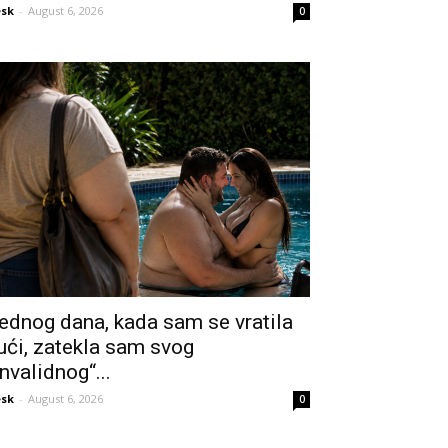
sk
-
August 6, 2026
0
ednog dana, kada sam se vratila
ući, zatekla sam svog
invalidnog“...
sk
-
August 6, 2026
0