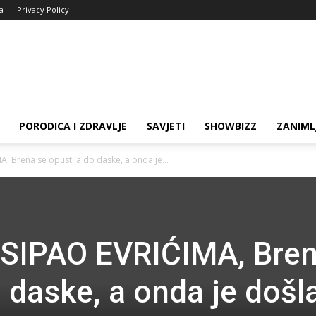
ja
Privacy Policy
PORODICA I ZDRAVLJE
SAVJETI
SHOWBIZZ
ZANIML
, Brena se opustila do daske, a onda je...
SIPAO EVRIĆIMA, Bre
 daske, a onda je došla