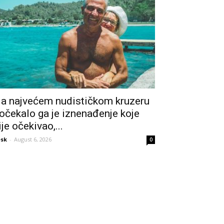
a najvećem nudističkom kruzeru
očekalo ga je iznenađenje koje
ije očekivao,...
sk
-
August 6, 2026
0