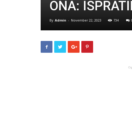
ONA: ISPRATI
By
Admin
-
November 22, 2023
734
Og