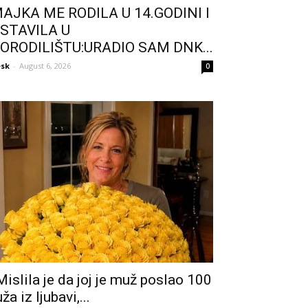
AJKA ME RODILA U 14.GODINI I
STAVILA U
ORODILIŠTU:URADIO SAM DNK...
sk
-
August 6, 2026
0
Mislila je da joj je muž poslao 100
uža iz ljubavi,...