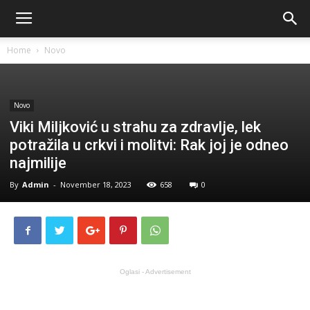
Home
Novo
Novo
Viki Miljković u strahu za zdravlje, lek
potražila u crkvi i molitvi: Rak joj je odneo
najmilije
By
Admin
-
November 18, 2023
658
0
Oglasi - Advertisement