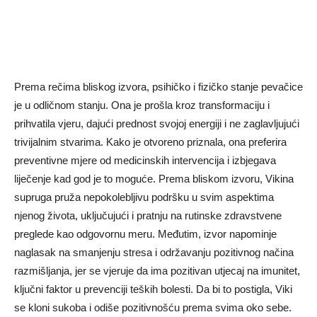
Prema rečima bliskog izvora, psihičko i fizičko stanje pevačice
je u odličnom stanju. Ona je prošla kroz transformaciju i
prihvatila vjeru, dajući prednost svojoj energiji i ne zaglavljujući
trivijalnim stvarima. Kako je otvoreno priznala, ona preferira
preventivne mjere od medicinskih intervencija i izbjegava
liječenje kad god je to moguće. Prema bliskom izvoru, Vikina
supruga pruža nepokolebljivu podršku u svim aspektima
njenog života, uključujući i pratnju na rutinske zdravstvene
preglede kao odgovornu meru. Međutim, izvor napominje
naglasak na smanjenju stresa i održavanju pozitivnog načina
razmišljanja, jer se vjeruje da ima pozitivan utjecaj na imunitet,
ključni faktor u prevenciji teških bolesti. Da bi to postigla, Viki
se kloni sukoba i odiše pozitivnošću prema svima oko sebe.