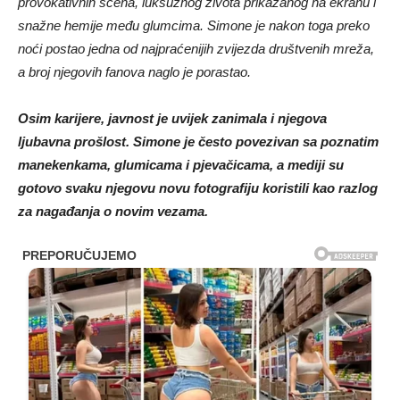
provokativnih scena, luksuznog života prikazanog na ekranu i
snažne hemije među glumcima. Simone je nakon toga preko
noći postao jedna od najpraćenijih zvijezda društvenih mreža,
a broj njegovih fanova naglo je porastao.
Osim karijere, javnost je uvijek zanimala i njegova
ljubavna prošlost. Simone je često povezivan sa poznatim
manekenkama, glumicama i pjevačicama, a mediji su
gotovo svaku njegovu novu fotografiju koristili kao razlog
za nagađanja o novim vezama.