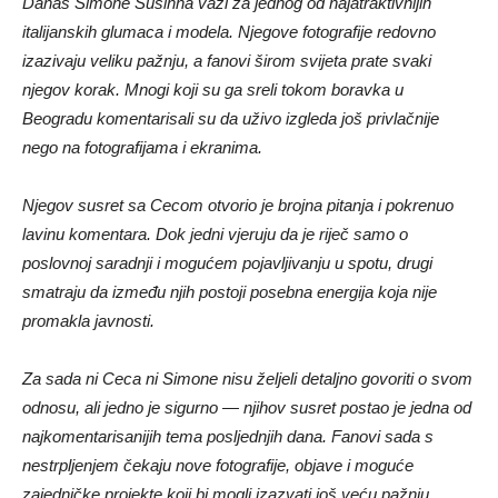
Danas Simone Susinna važi za jednog od najatraktivnijih
italijanskih glumaca i modela. Njegove fotografije redovno
izazivaju veliku pažnju, a fanovi širom svijeta prate svaki
njegov korak. Mnogi koji su ga sreli tokom boravka u
Beogradu komentarisali su da uživo izgleda još privlačnije
nego na fotografijama i ekranima.
Njegov susret sa Cecom otvorio je brojna pitanja i pokrenuo
lavinu komentara. Dok jedni vjeruju da je riječ samo o
poslovnoj saradnji i mogućem pojavljivanju u spotu, drugi
smatraju da između njih postoji posebna energija koja nije
promakla javnosti.
Za sada ni Ceca ni Simone nisu željeli detaljno govoriti o svom
odnosu, ali jedno je sigurno — njihov susret postao je jedna od
najkomentarisanijih tema posljednjih dana. Fanovi sada s
nestrpljenjem čekaju nove fotografije, objave i moguće
zajedničke projekte koji bi mogli izazvati još veću pažnju