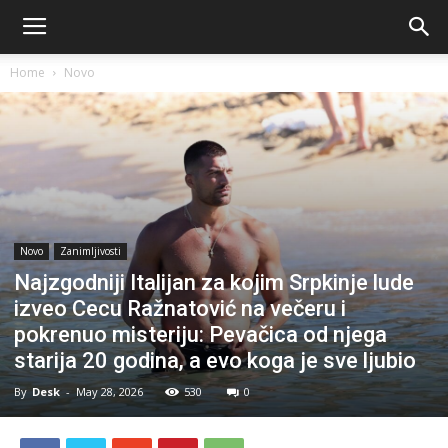
Home
Novo
Novo
Zanimljivosti
Najzgodniji Italijan za kojim Srpkinje lude
izveo Cecu Ražnatović na večeru i
pokrenuo misteriju: Pevačica od njega
starija 20 godina, a evo koga je sve ljubio
By
Desk
-
May 28, 2026
530
0