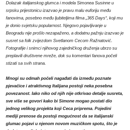
Dolazak italijanskog glumca i modela Simonea Susinne u
srpsku prijestonicu izazvao je pravu malu euforiju među
fanovima, posebno među ljubiteljima filma „365 Days“, koji mu
je donio svjetsku popularnost. Njegovo pojavljivanje u
Beogradu nije prošlo nezapaženo, a dodatnu pažnju izazvao je
susret sa folk zvijezdom Svetlanom Cecom Ražnatović.
Fotografije i snimci njihovog zajedničkog druženja ubrzo su
preplavili društvene mreže, dok su komentari fanova počeli
stizati sa svih strana.
Mnogi su odmah počeli nagađati da između poznate
pjevačice i atraktivnog Italijana postoji neka posebna
povezanost. Iako niko od njih nije otkrivao detalje susreta,
sve više se govori kako bi Simone mogao postati dio
jednog velikog projekta koji Ceca priprema. Pojedini
mediji prenose da postoji mogućnost da se italijanski
glumac pojavi u njenom novom muzičkom spotu, što je