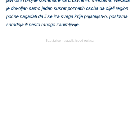
javnosti i brojne komentare na društvenim mrežama. Nekada
je dovoljan samo jedan susret poznatih osoba da cijeli region
počne nagađati da li se iza svega krije prijateljstvo, poslovna
saradnja ili nešto mnogo zanimljivije.
Sadržaj se nastavlja ispod oglasa