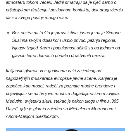
atmosferu tokom večeri. Jedni smatraju da je riječ samo o
prijateljskom druženju i poslovnom kontaktu, dok drugi vjeruju
da iza svega postoji mnogo više.
Bez obzira na to šta je prava istina, jasno je da je Simone
Susinna svojim dolaskom uspio privući pažnju regiona.
Njegov izgled, šarm i popularnost učinili su ga jednom od
glavnih tema domaćih portala i društvenih mreža.
Italijanski glumac već godinama važi za jednog od
najpoželjnijih muškaraca evropske javne scene. Karijeru je
započeo kao model, radeći za poznate modne brendove i
pojavljujući se na brojnim modnim događajima širom svijeta.
Međutim, svjetsku slavu stekao je nakon uloge u filmu „365
Days“, gdje je glumio zajedno sa Micheleom Morroneom i
Anom-Marijom Siekluckom.