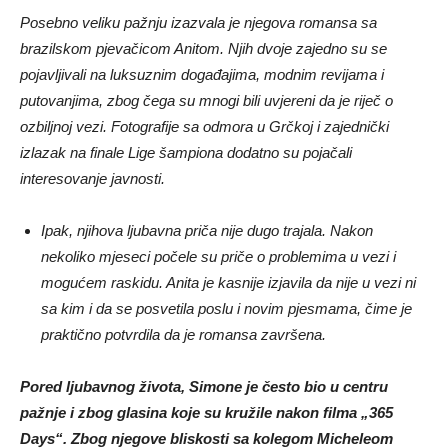
Posebno veliku pažnju izazvala je njegova romansa sa
brazilskom pjevačicom Anitom. Njih dvoje zajedno su se
pojavljivali na luksuznim događajima, modnim revijama i
putovanjima, zbog čega su mnogi bili uvjereni da je riječ o
ozbiljnoj vezi. Fotografije sa odmora u Grčkoj i zajednički
izlazak na finale Lige šampiona dodatno su pojačali
interesovanje javnosti.
Ipak, njihova ljubavna priča nije dugo trajala. Nakon
nekoliko mjeseci počele su priče o problemima u vezi i
mogućem raskidu. Anita je kasnije izjavila da nije u vezi ni
sa kim i da se posvetila poslu i novim pjesmama, čime je
praktično potvrdila da je romansa završena.
Pored ljubavnog života, Simone je često bio u centru
pažnje i zbog glasina koje su kružile nakon filma „365
Days“. Zbog njegove bliskosti sa kolegom Micheleom